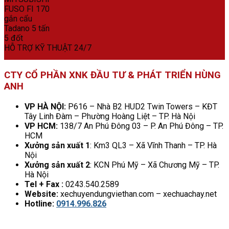
HỖ TRỢ KỸ THUẬT 24/7
CTY CỔ PHẦN XNK ĐẦU TƯ & PHÁT TRIỂN HÙNG
ANH
VP HÀ NỘI:
P616 – Nhà B2 HUD2 Twin Towers – KĐT
Tây Linh Đàm – Phường Hoàng Liệt – TP. Hà Nội
VP HCM:
138/7 An Phú Đông 03 – P. An Phú Đông – TP.
HCM
Xưởng sản xuất 1
: Km3 QL3 – Xã Vĩnh Thanh – TP. Hà
Nội
Xưởng sản xuất 2
: KCN Phú Mỹ – Xã Chương Mỹ – TP.
Hà Nội
Tel + Fax :
0243.540.2589
Website:
xechuyendungviethan.com – xechuachay.net
Hotline:
0914.996.826