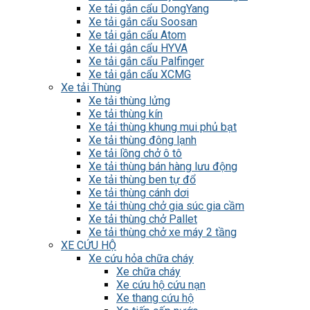
Xe tải gắn cẩu DongYang
Xe tải gắn cẩu Soosan
Xe tải gắn cẩu Atom
Xe tải gắn cẩu HYVA
Xe tải gắn cẩu Palfinger
Xe tải gắn cẩu XCMG
Xe tải Thùng
Xe tải thùng lửng
Xe tải thùng kín
Xe tải thùng khung mui phủ bạt
Xe tải thùng đông lạnh
Xe tải lồng chở ô tô
Xe tải thùng bán hàng lưu động
Xe tải thùng ben tự đổ
Xe tải thùng cánh dơi
Xe tải thùng chở gia súc gia cầm
Xe tải thùng chở Pallet
Xe tải thùng chở xe máy 2 tầng
XE CỨU HỘ
Xe cứu hỏa chữa cháy
Xe chữa cháy
Xe cứu hộ cứu nạn
Xe thang cứu hộ