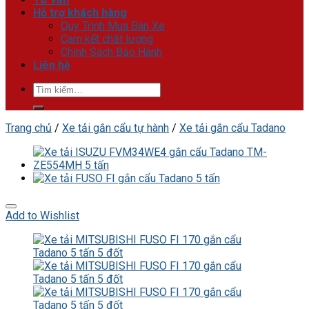
Hỗ trợ khách hàng
Quy Trình Mua Bán Xe
Cam kết chất lượng
Chính Sách Bảo Hành
Liên hệ
Tìm
kiếm:
Trang chủ
/
Xe tải gắn cẩu tự hành
/
Xe tải gắn cẩu Tadano
Add to Wishlist