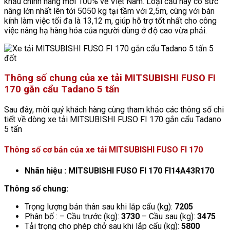
khẩu chính hãng mới 100% về Việt Nam. Loại cẩu này có sức
nâng lớn nhất lên tới 5050 kg tại tầm với 2,5m, cùng với bán
kính làm việc tối đa là 13,12 m, giúp hỗ trợ tốt nhất cho công
việc nâng hạ hàng hóa của người dùng ở độ cao vừa phải.
Thông số chung của xe tải MITSUBISHI FUSO FI
170 gắn cẩu Tadano 5 tấn
Sau đây, mời quý khách hàng cùng tham khảo các thông số chi
tiết về dòng xe tải MITSUBISHI FUSO FI 170 gắn cẩu Tadano
5 tấn
Thông số cơ bản của xe tải MITSUBISHI FUSO FI 170
Nhãn hiệu : MITSUBISHI FUSO FI 170 FI14A43R170
Thông số chung:
Trọng lượng bản thân sau khi lắp cẩu (kg):
7205
Phân bố : – Cầu trước (kg):
3730
– Cầu sau (kg):
3475
Tải trọng cho phép chở sau khi lắp cẩu (kg):
5800