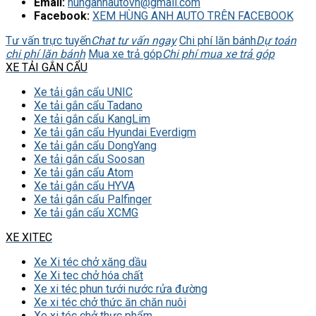
Email:
hunganhautovn@gmail.com
Facebook:
XEM HÙNG ANH AUTO TRÊN FACEBOOK
Tư vấn trực tuyến
Chat tư vấn ngay
Chi phí lăn bánh
Dự toán
chi phí lăn bánh
Mua xe trả góp
Chi phí mua xe trả góp
XE TẢI GẮN CẨU
Xe tải gắn cẩu UNIC
Xe tải gắn cẩu Tadano
Xe tải gắn cẩu KangLim
Xe tải gắn cẩu Hyundai Everdigm
Xe tải gắn cẩu DongYang
Xe tải gắn cẩu Soosan
Xe tải gắn cẩu Atom
Xe tải gắn cẩu HYVA
Xe tải gắn cẩu Palfinger
Xe tải gắn cẩu XCMG
XE XITEC
Xe Xi téc chở xăng dầu
Xe Xi tec chở hóa chất
Xe xi téc phun tưới nước rửa đường
Xe xi téc chở thức ăn chăn nuôi
Xe xi téc chở thực phẩm