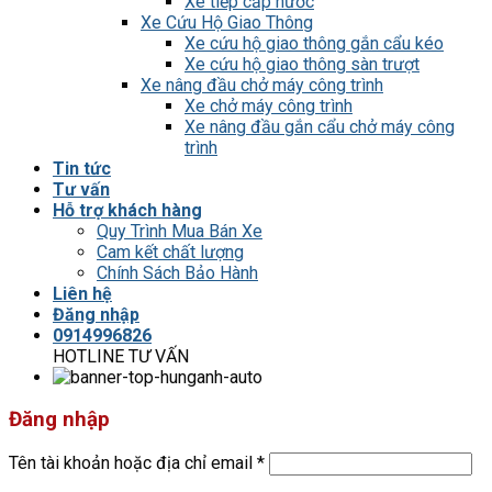
Xe tiếp cấp nước
Xe Cứu Hộ Giao Thông
Xe cứu hộ giao thông gắn cẩu kéo
Xe cứu hộ giao thông sàn trượt
Xe nâng đầu chở máy công trình
Xe chở máy công trình
Xe nâng đầu gắn cẩu chở máy công
trình
Tin tức
Tư vấn
Hỗ trợ khách hàng
Quy Trình Mua Bán Xe
Cam kết chất lượng
Chính Sách Bảo Hành
Liên hệ
Đăng nhập
0914996826
HOTLINE TƯ VẤN
Đăng nhập
Tên tài khoản hoặc địa chỉ email
*