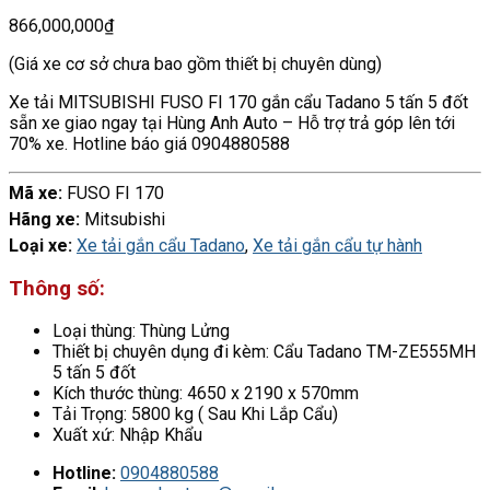
866,000,000
₫
(Giá xe cơ sở chưa bao gồm thiết bị chuyên dùng)
Xe tải MITSUBISHI FUSO FI 170 gắn cẩu Tadano 5 tấn 5 đốt
sẵn xe giao ngay tại Hùng Anh Auto – Hỗ trợ trả góp lên tới
70% xe. Hotline báo giá 0904880588
Mã xe:
FUSO FI 170
Hãng xe:
Mitsubishi
Loại xe:
Xe tải gắn cẩu Tadano
,
Xe tải gắn cẩu tự hành
Thông số:
Loại thùng
:
Thùng Lửng
Thiết bị chuyên dụng đi kèm
:
Cẩu Tadano TM-ZE555MH
5 tấn 5 đốt
Kích thước thùng
:
4650 x 2190 x 570mm
Tải Trọng
:
5800 kg ( Sau Khi Lắp Cẩu)
Xuất xứ
:
Nhập Khẩu
Hotline:
0904880588