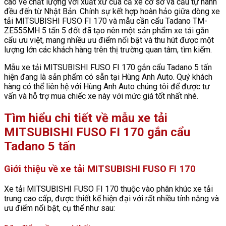
cao về chất lượng với xuất xứ của cả xe cơ sở và cẩu tự hành
đều đến từ Nhật Bản. Chính sự kết hợp hoàn hảo giữa dòng xe
tải MITSUBISHI FUSO FI 170 và mẫu cần cẩu Tadano TM-
ZE555MH 5 tấn 5 đốt đã tạo nên một sản phẩm xe tải gắn
cẩu ưu việt, mang nhiều ưu điểm nổi bật và thu hút được một
lượng lớn các khách hàng trên thị trường quan tâm, tìm kiếm.
Mẫu xe tải MITSUBISHI FUSO FI 170 gắn cẩu Tadano 5 tấn
hiện đang là sản phẩm có sẵn tại Hùng Anh Auto. Quý khách
hàng có thể liên hệ với Hùng Anh Auto chúng tôi để được tư
vấn và hỗ trợ mua chiếc xe này với mức giá tốt nhất nhé.
Tìm hiểu chi tiết về mẫu xe tải
MITSUBISHI FUSO FI 170 gắn cẩu
Tadano 5 tấn
Giới thiệu về xe tải MITSUBISHI FUSO FI 170
Xe tải MITSUBISHI FUSO FI 170 thuộc vào phân khúc xe tải
trung cao cấp, được thiết kế hiện đại với rất nhiều tính năng và
ưu điểm nổi bật, cụ thể như sau: