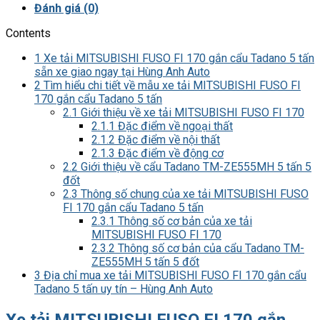
Đánh giá (0)
Contents
1
Xe tải MITSUBISHI FUSO FI 170 gắn cẩu Tadano 5 tấn
sẵn xe giao ngay tại Hùng Anh Auto
2
Tìm hiểu chi tiết về mẫu xe tải MITSUBISHI FUSO FI
170 gắn cẩu Tadano 5 tấn
2.1
Giới thiệu về xe tải MITSUBISHI FUSO FI 170
2.1.1
Đặc điểm về ngoại thất
2.1.2
Đặc điểm về nội thất
2.1.3
Đặc điểm về động cơ
2.2
Giới thiệu về cẩu Tadano TM-ZE555MH 5 tấn 5
đốt
2.3
Thông số chung của xe tải MITSUBISHI FUSO
FI 170 gắn cẩu Tadano 5 tấn
2.3.1
Thông số cơ bản của xe tải
MITSUBISHI FUSO FI 170
2.3.2
Thông số cơ bản của cẩu Tadano TM-
ZE555MH 5 tấn 5 đốt
3
Địa chỉ mua xe tải MITSUBISHI FUSO FI 170 gắn cẩu
Tadano 5 tấn uy tín – Hùng Anh Auto