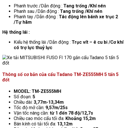
Phanh trước /Dẫn động :
Tang trống /Khí nén
Phanh sau /Dẫn động :
Tang trống /Khí nén
Phanh tay /Dẫn động :
Tác động lên bánh xe trục 2
/Tự hãm
Hệ thống lái :
Kiểu hệ thống lái /Dẫn động :
Trục vít – ê cu bi /Cơ khí
có trợ lực thuỷ lực
Thông số cơ bản của cẩu Tadano TM-ZE555MH 5 tấn 5
đốt
MODEL
:
TM-ZE555MH
Số đoạn:
5
Chiều dài:
3,77m-13,34m
Tốc độ mở cần:
9,57m/25s
Vận tốc nâng cần:
từ 1 đến 78 độ/12,7s
Chiều cao móc cẩu tối đa:
Khoảng 15,2m
Bán kính có tải tối đa:
13,12m