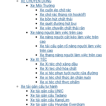
XE CHUYÊN DỤNG
Xe Môi Trường
Xe cuốn ép chở rác
Xe chở rác thùng rời hooklift
Xe bồn hút chất thải
Xe quét đường hút bụi
Xe vận chuyển chất thải rắn
Xe nâng người làm việc trên cao
Xe nâng người cắt kéo làm việc trên
cao
Xe tải cẩu gắn rổ nâng người làm việc
trên cao
Xe thang nâng người làm việc trên cao
Xe XI TÉC
Xe Xi téc chở xăng dầu
Xe Xi tec chở hóa chất
Xe xi téc phun tưới nước rửa đường
Xe xi téc chở thức ăn chăn nuôi
Xe xi téc chở thực phẩm
Xe tải gắn cẩu tự hành
Xe tải gắn cẩu UNIC
Xe tải gắn cẩu Tadano
Xe tải gắn cẩu KangLim
Xe tải gắn cẩu Hyundai Everdigm