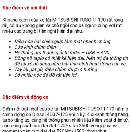
Đặc điểm về nội thất
Khoang cabin của xe tải MITSUBISHI FUSO FI 170 rất rộng
rãi, có đủ không gian và chỗ ngồi cho ba người cùng với rất
nhiều các trang bị tiện nghi hiện đại như:
Điều hòa hai chiều giúp làm mát nhanh chóng
Cửa kính chỉnh điện
Hệ thống âm thanh giải trí radio – USB – AUX.
Đồng hồ taplo có thiết kế hiện đại, hiển thị đa thông tin
để tài xế dễ dàng nắm bắt tình hình hoạt động của xe
Tay lái gật gù, điều chỉnh được 4 hướng
Có nhiều hộc để đồ rất tiện lơi.
Đặc điểm về động cơ
Điểm nổi bật nhất của xe tải MITSUBISHI FUSO FI 170 nằm ở
chính động cơ Diesel 4D37-125 với 4 kỳ, 4 xi-lanh thẳng hàng,
turbo tăng áp, cùng hệ thống phun nhiên liệu kiểm soát điện tử,
cho công suất cực đại đạt 170Ps tại 2500 vòng/phút và
moment xoắn cực đại đạt 520Nm/1500 vòng/phút.