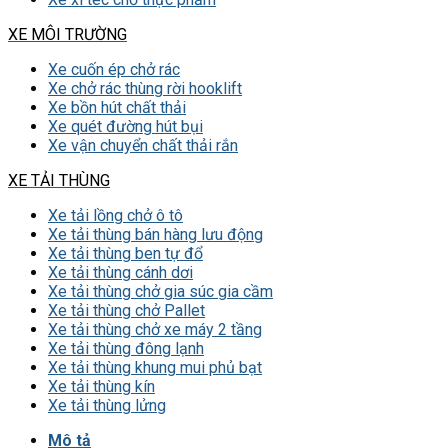
XE MÔI TRƯỜNG
Xe cuốn ép chở rác
Xe chở rác thùng rời hooklift
Xe bồn hút chất thải
Xe quét đường hút bụi
Xe vận chuyển chất thải rắn
XE TẢI THÙNG
Xe tải lồng chở ô tô
Xe tải thùng bán hàng lưu động
Xe tải thùng ben tự đổ
Xe tải thùng cánh dơi
Xe tải thùng chở gia súc gia cầm
Xe tải thùng chở Pallet
Xe tải thùng chở xe máy 2 tầng
Xe tải thùng đông lạnh
Xe tải thùng khung mui phủ bạt
Xe tải thùng kín
Xe tải thùng lửng
Mô tả