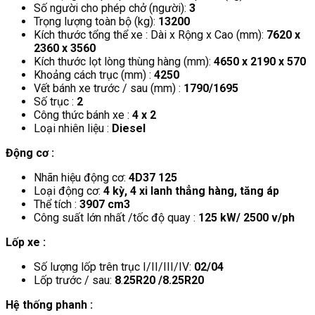
Số người cho phép chở (người):
3
Trọng lượng toàn bộ (kg):
13200
Kích thước tổng thể xe : Dài x Rộng x Cao (mm):
7620 x
2360 x 3560
Kích thước lọt lòng thùng hàng (mm):
4650 x 2190 x 570
Khoảng cách trục (mm) :
4250
Vết bánh xe trước / sau (mm) :
1790/1695
Số trục :
2
Công thức bánh xe :
4 x 2
Loại nhiên liệu :
Diesel
Động cơ :
Nhãn hiệu động cơ:
4D37 125
Loại động cơ:
4 kỳ, 4 xi lanh thẳng hàng, tăng áp
Thể tích :
3907 cm3
Công suất lớn nhất /tốc độ quay :
125 kW/ 2500 v/ph
Lốp xe :
Số lượng lốp trên trục I/II/III/IV:
02/04
Lốp trước / sau:
8
.
25R20 /8.25R20
Hệ thống phanh :