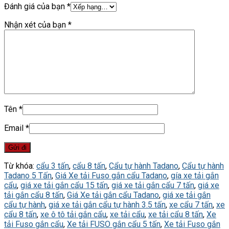
Đánh giá của bạn
*
Nhận xét của bạn
*
Tên
*
Email
*
Từ khóa:
cẩu 3 tấn
,
cẩu 8 tấn
,
Cẩu tự hành Tadano
,
Cẩu tự hành
Tadano 5 Tấn
,
Giá Xe tải Fuso gắn cẩu Tadano
,
gía xe tải gắn
cẩu
,
giá xe tải gắn cẩu 15 tấn
,
giá xe tải gắn cẩu 7 tấn
,
giá xe
tải gắn cẩu 8 tấn
,
Giá Xe tải gắn cẩu Tadano
,
giá xe tải gắn
cẩu tự hành
,
giá xe tải gắn cẩu tự hành 3.5 tấn
,
xe cẩu 7 tấn
,
xe
cẩu 8 tấn
,
xe ô tô tải gắn cẩu
,
xe tải cẩu
,
xe tải cẩu 8 tấn
,
Xe
tải Fuso gắn cẩu
,
Xe tải FUSO gắn cẩu 5 tấn
,
Xe tải Fuso gắn