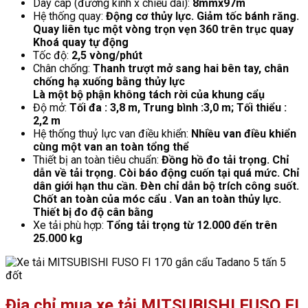
Dây cáp (đường kính x chiều dài):
8mmx97m
Hệ thống quay:
Động cơ thủy lực. Giảm tốc bánh răng.
Quay liên tục một vòng trọn vẹn 360 trên trục quay
Khoá quay tự động
Tốc độ:
2,5 vòng/phút
Chân chống:
Thanh trượt mở sang hai bên tay, chân
chống hạ xuống bằng thủy lực
Là một bộ phận không tách rời của khung cẩụ
Độ mở:
Tối đa : 3,8 m, Trung bình :3,0 m; Tối thiểu :
2,2 m
Hệ thống thuỷ lực van điều khiển:
Nhiều van điều khiển
cùng một van an toàn tổng thể
Thiết bị an toàn tiêu chuẩn:
Đồng hồ đo tải trọng. Chỉ
dẫn về tải trọng. Còi báo động cuốn tại quá mức. Chỉ
dân giới hạn thu cần. Đèn chỉ dẫn bộ trích công suốt.
Chốt an toàn của móc cẩu . Van an toàn thủy lực.
Thiết bị đo độ cân bằng
Xe tải phù hợp:
Tổng tải trọng từ 12.000 đến trên
25.000 kg
Địa chỉ mua xe tải MITSUBISHI FUSO FI