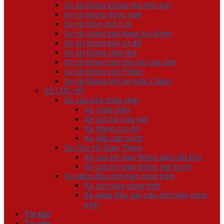
Xe tải thùng khung mui phủ bạt
Xe tải thùng đông lạnh
Xe tải lồng chở ô tô
Xe tải thùng bán hàng lưu động
Xe tải thùng ben tự đổ
Xe tải thùng cánh dơi
Xe tải thùng chở gia súc gia cầm
Xe tải thùng chở Pallet
Xe tải thùng chở xe máy 2 tầng
XE CỨU HỘ
Xe cứu hỏa chữa cháy
Xe chữa cháy
Xe cứu hộ cứu nạn
Xe thang cứu hộ
Xe tiếp cấp nước
Xe Cứu Hộ Giao Thông
Xe cứu hộ giao thông gắn cẩu kéo
Xe cứu hộ giao thông sàn trượt
Xe nâng đầu chở máy công trình
Xe chở máy công trình
Xe nâng đầu gắn cẩu chở máy công
trình
Tin tức
Tư vấn