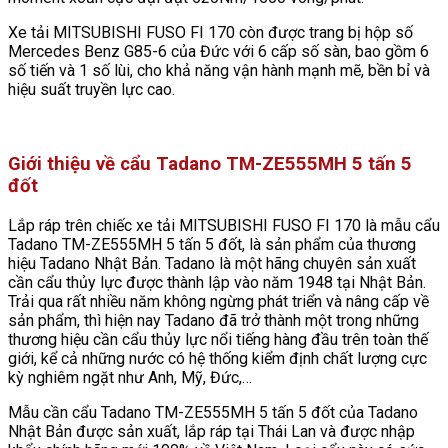
Xe tải MITSUBISHI FUSO FI 170 còn được trang bị hộp số
Mercedes Benz G85-6 của Đức với 6 cấp số sàn, bao gồm 6
số tiến và 1 số lùi, cho khả năng vận hành mạnh mẽ, bền bỉ và
hiệu suất truyền lực cao.
Giới thiệu về cẩu Tadano TM-ZE555MH 5 tấn 5
đốt
Lắp ráp trên chiếc xe tải MITSUBISHI FUSO FI 170 là mẫu cẩu
Tadano TM-ZE555MH 5 tấn 5 đốt, là sản phẩm của thương
hiệu Tadano Nhật Bản. Tadano là một hãng chuyên sản xuất
cần cẩu thủy lực được thành lập vào năm 1948 tại Nhật Bản.
Trải qua rất nhiều năm không ngừng phát triển và nâng cấp về
sản phẩm, thì hiện nay Tadano đã trở thành một trong những
thương hiệu cần cẩu thủy lực nổi tiếng hàng đầu trên toàn thế
giới, kể cả những nước có hệ thống kiểm định chất lượng cực
kỳ nghiêm ngặt như Anh, Mỹ, Đức,…
Mẫu cần cẩu Tadano TM-ZE555MH 5 tấn 5 đốt của Tadano
Nhật Bản được sản xuất, lắp ráp tại Thái Lan và được nhập