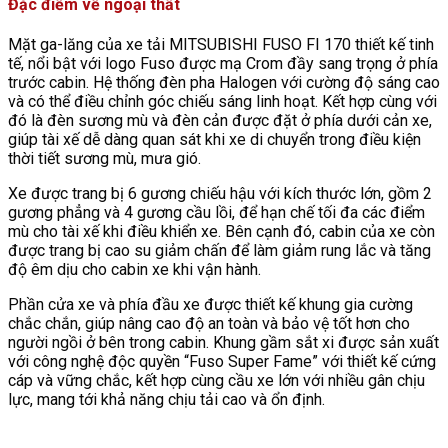
Đặc điểm về ngoại thất
Mặt ga-lăng của xe tải MITSUBISHI FUSO FI 170 thiết kế tinh
tế, nổi bật với logo Fuso được mạ Crom đầy sang trọng ở phía
trước cabin. Hệ thống đèn pha Halogen với cường độ sáng cao
và có thể điều chỉnh góc chiếu sáng linh hoạt. Kết hợp cùng với
đó là đèn sương mù và đèn cản được đặt ở phía dưới cản xe,
giúp tài xế dễ dàng quan sát khi xe di chuyển trong điều kiện
thời tiết sương mù, mưa gió.
Xe được trang bị 6 gương chiếu hậu với kích thước lớn, gồm 2
gương phẳng và 4 gương cầu lồi, để hạn chế tối đa các điểm
mù cho tài xế khi điều khiển xe. Bên cạnh đó, cabin của xe còn
được trang bị cao su giảm chấn để làm giảm rung lắc và tăng
độ êm dịu cho cabin xe khi vận hành.
Phần cửa xe và phía đầu xe được thiết kế khung gia cường
chắc chắn, giúp nâng cao độ an toàn và bảo vệ tốt hơn cho
người ngồi ở bên trong cabin. Khung gầm sắt xi được sản xuất
với công nghệ độc quyền “Fuso Super Fame” với thiết kế cứng
cáp và vững chắc, kết hợp cùng cầu xe lớn với nhiều gân chịu
lực, mang tới khả năng chịu tải cao và ổn định.