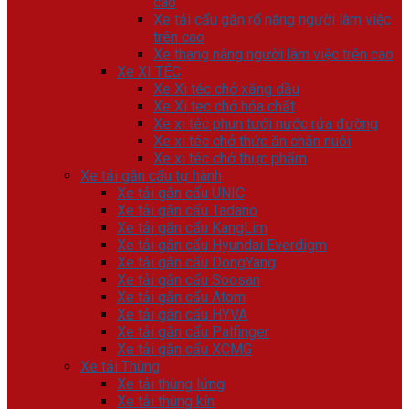
cao
Xe tải cẩu gắn rổ nâng người làm việc
trên cao
Xe thang nâng người làm việc trên cao
Xe XI TÉC
Xe Xi téc chở xăng dầu
Xe Xi tec chở hóa chất
Xe xi téc phun tưới nước rửa đường
Xe xi téc chở thức ăn chăn nuôi
Xe xi téc chở thực phẩm
Xe tải gắn cẩu tự hành
Xe tải gắn cẩu UNIC
Xe tải gắn cẩu Tadano
Xe tải gắn cẩu KangLim
Xe tải gắn cẩu Hyundai Everdigm
Xe tải gắn cẩu DongYang
Xe tải gắn cẩu Soosan
Xe tải gắn cẩu Atom
Xe tải gắn cẩu HYVA
Xe tải gắn cẩu Palfinger
Xe tải gắn cẩu XCMG
Xe tải Thùng
Xe tải thùng lửng
Xe tải thùng kín