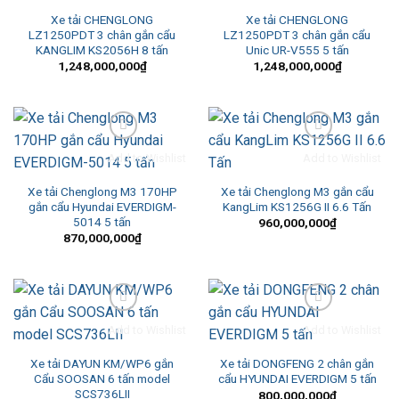
Xe tải CHENGLONG
Xe tải CHENGLONG
LZ1250PDT 3 chân gắn cẩu
LZ1250PDT 3 chân gắn cẩu
KANGLIM KS2056H 8 tấn
Unic UR-V555 5 tấn
1,248,000,000
₫
1,248,000,000
₫
Add to Wishlist
Add to Wishlist
Xe tải Chenglong M3 170HP
Xe tải Chenglong M3 gắn cẩu
gắn cẩu Hyundai EVERDIGM-
KangLim KS1256G II 6.6 Tấn
5014 5 tấn
960,000,000
₫
870,000,000
₫
Add to Wishlist
Add to Wishlist
Xe tải DAYUN KM/WP6 gắn
Xe tải DONGFENG 2 chân gắn
Cẩu SOOSAN 6 tấn model
cẩu HYUNDAI EVERDIGM 5 tấn
SCS736LII
800,000,000
₫