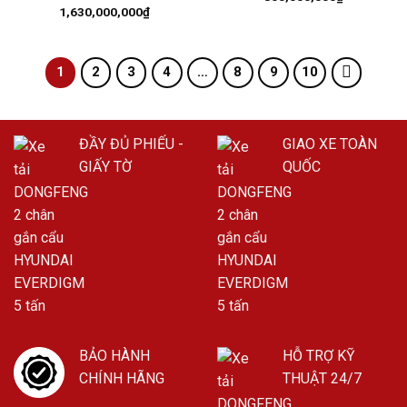
1,630,000,000
₫
1
2
3
4
…
8
9
10
ĐẦY ĐỦ PHIẾU -
GIAO XE TOÀN
GIẤY TỜ
QUỐC
BẢO HÀNH
HỖ TRỢ KỸ
CHÍNH HÃNG
THUẬT 24/7