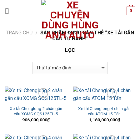
Skip
0
to
content
TRANG CHỦ
SẢN PHẨM ĐƯỢC GẮN THẺ “XE TẢI GẮN
/
CẨU TỰ HÀNH”
LỌC
Add to Wishlist
Add to Wishlist
Xe tải Chenglong 2 chân gắn
Xe tải Chenglong 4 chân gắn
cẩu XCMG SQS125TL-5
cẩu ATOM 15 Tấn
906,000,000
₫
1,180,000,000
₫