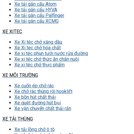
Xe tải gắn cẩu Atom
Xe tải gắn cẩu HYVA
Xe tải gắn cẩu Palfinger
Xe tải gắn cẩu XCMG
XE XITEC
Xe Xi téc chở xăng dầu
Xe Xi tec chở hóa chất
Xe xi téc phun tưới nước rửa đường
Xe xi téc chở thức ăn chăn nuôi
Xe xi téc chở thực phẩm
XE MÔI TRƯỜNG
Xe cuốn ép chở rác
Xe chở rác thùng rời hooklift
Xe bồn hút chất thải
Xe quét đường hút bụi
Xe vận chuyển chất thải rắn
XE TẢI THÙNG
Xe tải lồng chở ô tô