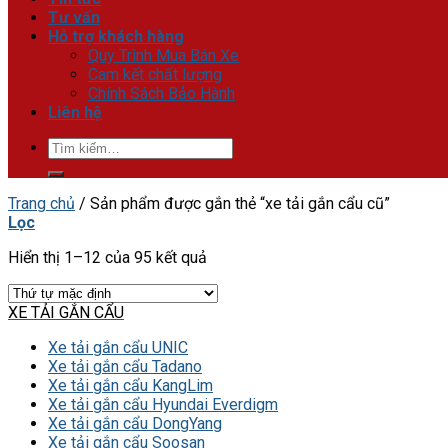
Tư vấn
Hỗ trợ khách hàng
Quy Trình Mua Bán Xe
Cam kết chất lượng
Chính Sách Bảo Hành
Liên hệ
Tìm
kiếm:
Trang chủ
/
Sản phẩm được gắn thẻ “xe tải gắn cẩu cũ”
Lọc
Hiển thị 1–12 của 95 kết quả
XE TẢI GẮN CẨU
Xe tải gắn cẩu UNIC
Xe tải gắn cẩu Tadano
Xe tải gắn cẩu KangLim
Xe tải gắn cẩu Hyundai Everdigm
Xe tải gắn cẩu DongYang
Xe tải gắn cẩu Soosan