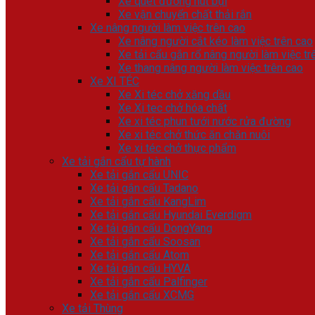
Xe quét đường hút bụi
Xe vận chuyển chất thải rắn
Xe nâng người làm việc trên cao
Xe nâng người cắt kéo làm việc trên cao
Xe tải cẩu gắn rổ nâng người làm việc tr
Xe thang nâng người làm việc trên cao
Xe XI TÉC
Xe Xi téc chở xăng dầu
Xe Xi tec chở hóa chất
Xe xi téc phun tưới nước rửa đường
Xe xi téc chở thức ăn chăn nuôi
Xe xi téc chở thực phẩm
Xe tải gắn cẩu tự hành
Xe tải gắn cẩu UNIC
Xe tải gắn cẩu Tadano
Xe tải gắn cẩu KangLim
Xe tải gắn cẩu Hyundai Everdigm
Xe tải gắn cẩu DongYang
Xe tải gắn cẩu Soosan
Xe tải gắn cẩu Atom
Xe tải gắn cẩu HYVA
Xe tải gắn cẩu Palfinger
Xe tải gắn cẩu XCMG
Xe tải Thùng