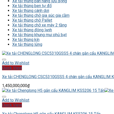
Xe tải thùng bán hàng lưu động
Xe tải thùng ben tự đổ
Xe tải thùng cánh dơi
Xe tải thùng chở gia súc gia cầm
Xe tải thùng chở Pallet
Xe tải thùng chở xe máy 2 tầng
Xe tải thùng đông lạnh
Xe tải thùng khung mui phủ bạt
Xe tải thùng kín
Xe tải thùng lửng
Add to Wishlist
Quick View
Xe tải CHENGLONG CSC5310GSS5 4 chân gắn cẩu KANGLIM K
1,450,000,000
₫
Add to Wishlist
Quick View
Xe tải Chenglong H5 gắn cẩu KANGLIM KS5206 15 Tấn