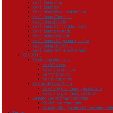
Xe tải thùng lửng
Xe tải thùng kín
Xe tải thùng khung mui phủ bạt
Xe tải thùng đông lạnh
Xe tải lồng chở ô tô
Xe tải thùng bán hàng lưu động
Xe tải thùng ben tự đổ
Xe tải thùng cánh dơi
Xe tải thùng chở gia súc gia cầm
Xe tải thùng chở Pallet
Xe tải thùng chở xe máy 2 tầng
XE CỨU HỘ
Xe cứu hỏa chữa cháy
Xe chữa cháy
Xe cứu hộ cứu nạn
Xe thang cứu hộ
Xe tiếp cấp nước
Xe Cứu Hộ Giao Thông
Xe cứu hộ giao thông gắn cẩu kéo
Xe cứu hộ giao thông sàn trượt
Xe nâng đầu chở máy công trình
Xe chở máy công trình
Xe nâng đầu gắn cẩu chở máy công trình
Tin tức