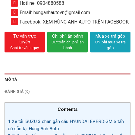
Hotline:
0904880588
Email:
hunganhautovn@gmail.com
Facebook:
XEM HÙNG ANH AUTO TRÊN FACEBOOK
Tư vấn trực
Chi phí lăn bánh
Mua xe trả góp
tuyến
Dự toán chi phí lăn
Chi phí mua xe trả
Chat tư vấn ngay
bánh
góp
MÔ TẢ
ĐÁNH GIÁ (0)
Contents
1
Xe tải ISUZU 3 chân gắn cẩu HYUNDAI EVERDIGM 6 tấn
có sẵn tại Hùng Anh Auto