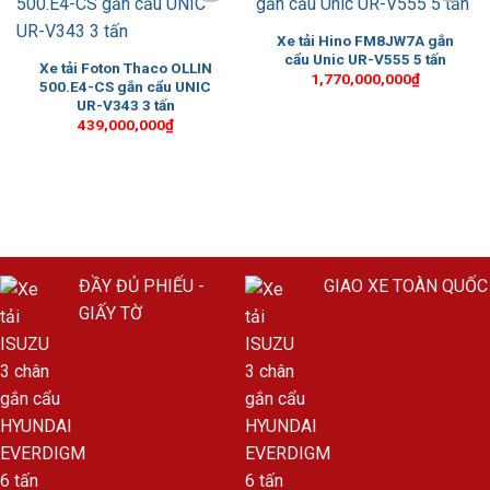
Add to
Add to
Wishlist
Wishlist
Xe tải Hino FM8JW7A gắn
cẩu Unic UR-V555 5 tấn
Xe tải Foton Thaco OLLIN
1,770,000,000
₫
500.E4-CS gắn cẩu UNIC
UR-V343 3 tấn
439,000,000
₫
ĐẦY ĐỦ PHIẾU -
GIAO XE TOÀN QUỐC
GIẤY TỜ