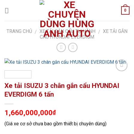
Skip
0
to
content
TRANG CHỦ
XE TẢI GẮN CẨU TỰ HÀNH
XE TẢI GẮN
/
/
CẨU HYUNDAI EVERDIGM
Add to
Wishlist
Xe tải ISUZU 3 chân gắn cẩu HYUNDAI
EVERDIGM 6 tấn
1,660,000,000
₫
(Giá xe cơ sở chưa bao gồm thiết bị chuyên dùng)