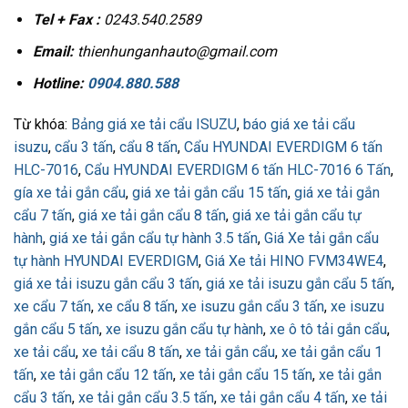
Tel + Fax :
0243.540.2589
Email:
thienhunganhauto@gmail.com
Hotline:
0904.880.588
Từ khóa:
Bảng giá xe tải cẩu ISUZU
,
báo giá xe tải cẩu
isuzu
,
cẩu 3 tấn
,
cẩu 8 tấn
,
Cẩu HYUNDAI EVERDIGM 6 tấn
HLC-7016
,
Cẩu HYUNDAI EVERDIGM 6 tấn HLC-7016 6 Tấn
,
gía xe tải gắn cẩu
,
giá xe tải gắn cẩu 15 tấn
,
giá xe tải gắn
cẩu 7 tấn
,
giá xe tải gắn cẩu 8 tấn
,
giá xe tải gắn cẩu tự
hành
,
giá xe tải gắn cẩu tự hành 3.5 tấn
,
Giá Xe tải gắn cẩu
tự hành HYUNDAI EVERDIGM
,
Giá Xe tải HINO FVM34WE4
,
giá xe tải isuzu gắn cẩu 3 tấn
,
giá xe tải isuzu gắn cẩu 5 tấn
,
xe cẩu 7 tấn
,
xe cẩu 8 tấn
,
xe isuzu gắn cẩu 3 tấn
,
xe isuzu
gắn cẩu 5 tấn
,
xe isuzu gắn cẩu tự hành
,
xe ô tô tải gắn cẩu
,
xe tải cẩu
,
xe tải cẩu 8 tấn
,
xe tải gắn cẩu
,
xe tải gắn cẩu 1
tấn
,
xe tải gắn cẩu 12 tấn
,
xe tải gắn cẩu 15 tấn
,
xe tải gắn
cẩu 3 tấn
,
xe tải gắn cẩu 3.5 tấn
,
xe tải gắn cẩu 4 tấn
,
xe tải