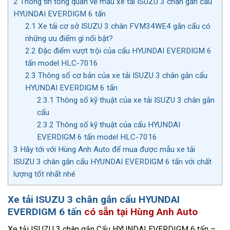
2
Thông tin tổng quan về mẫu xe tải ISUZU 3 chân gắn cẩu
HYUNDAI EVERDIGM 6 tấn
2.1
Xe tải cơ sở ISUZU 3 chân FVM34WE4 gắn cẩu có
những ưu điểm gì nổi bật?
2.2
Đặc điểm vượt trội của cẩu HYUNDAI EVERDIGM 6
tấn model HLC-7016
2.3
Thông số cơ bản của xe tải ISUZU 3 chân gắn cẩu
HYUNDAI EVERDIGM 6 tấn
2.3.1
Thông số kỹ thuật của xe tải ISUZU 3 chân gắn
cẩu
2.3.2
Thông số kỹ thuật của cẩu HYUNDAI
EVERDIGM 6 tấn model HLC-7016
3
Hãy tới với Hùng Anh Auto để mua được mẫu xe tải
ISUZU 3 chân gắn cẩu HYUNDAI EVERDIGM 6 tấn với chất
lượng tốt nhất nhé
Xe tải ISUZU 3 chân gắn cẩu HYUNDAI
EVERDIGM 6 tấn
có sẵn tại Hùng Anh Auto
Xe tải ISUZU 3 chân gắn Cẩu HYUNDAI EVERDIGM 6 tấn –