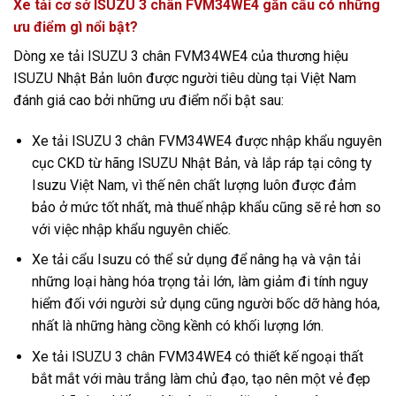
Xe tải cơ sở ISUZU 3 chân FVM34WE4 gắn cẩu có những
ưu điểm gì nổi bật?
Dòng xe tải ISUZU 3 chân FVM34WE4 của thương hiệu
ISUZU Nhật Bản luôn được người tiêu dùng tại Việt Nam
đánh giá cao bởi những ưu điểm nổi bật sau:
Xe tải ISUZU 3 chân FVM34WE4 được nhập khẩu nguyên
cục CKD từ hãng ISUZU Nhật Bản, và lắp ráp tại công ty
Isuzu Việt Nam, vì thế nên chất lượng luôn được đảm
bảo ở mức tốt nhất, mà thuế nhập khẩu cũng sẽ rẻ hơn so
với việc nhập khẩu nguyên chiếc.
Xe tải cẩu Isuzu có thể sử dụng để nâng hạ và vận tải
những loại hàng hóa trọng tải lớn, làm giảm đi tính nguy
hiểm đối với người sử dụng cũng người bốc dỡ hàng hóa,
nhất là những hàng cồng kềnh có khối lượng lớn.
Xe tải ISUZU 3 chân FVM34WE4 có thiết kế ngoại thất
bắt mắt với màu trắng làm chủ đạo, tạo nên một vẻ đẹp