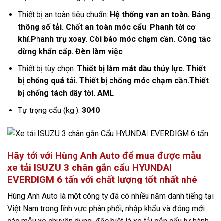
Thiết bị an toàn tiêu chuẩn:
Hệ thống van an toàn. Bảng
thông số tải. Chốt an toàn móc cẩu. Phanh tời cơ
khí.Phanh trụ xoay. Còi báo móc chạm cần. Công tắc
dừng khẩn cấp. Đèn làm việc
Thiết bị tùy chọn:
Thiết bị làm mát dầu thủy lực. Thiết
bị chống quá tải. Thiết bị chống móc chạm cần.Thiết
bị chống tách dây tời. AML
Tự trọng cẩu (kg ):
3040
Hãy tới với Hùng Anh Auto để mua được mẫu
xe tải ISUZU 3 chân gắn cẩu HYUNDAI
EVERDIGM 6 tấn với chất lượng tốt nhất nhé
Hùng Anh Auto là một công ty đã có nhiều năm danh tiếng tại
Việt Nam trong lĩnh vực phân phối, nhập khẩu và đóng mới
các mẫu xe chuyên dụng, đặc biệt là xe tải gắn cẩu tự hành.