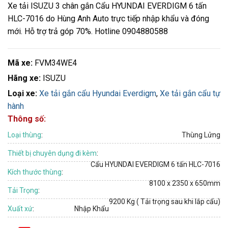
Xe tải ISUZU 3 chân gắn Cẩu HYUNDAI EVERDIGM 6 tấn
HLC-7016 do Hùng Anh Auto trực tiếp nhập khẩu và đóng
mới. Hỗ trợ trả góp 70%. Hotline 0904880588
Mã xe:
FVM34WE4
Hãng xe:
ISUZU
Loại xe:
Xe tải gắn cẩu Hyundai Everdigm
,
Xe tải gắn cẩu tự
hành
Thông số:
Loại thùng
:
Thùng Lửng
Thiết bị chuyên dụng đi kèm
:
Cẩu HYUNDAI EVERDIGM 6 tấn HLC-7016
Kích thước thùng
:
8100 x 2350 x 650mm
Tải Trọng
:
9200 Kg ( Tải trọng sau khi lắp cẩu)
Xuất xứ
:
Nhập Khẩu