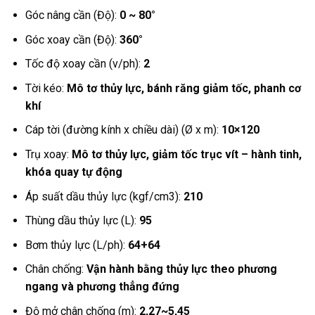
Góc nâng cần (Độ):
0 ~ 80°
Góc xoay cần (Độ):
360°
Tốc độ xoay cần (v/ph):
2
Tời kéo:
Mô tơ thủy lực, bánh răng giảm tốc, phanh cơ
khí
Cáp tời (đường kính x chiều dài) (Ø x m):
10×120
Trụ xoay:
Mô tơ thủy lực, giảm tốc trục vít – hành tinh,
khóa quay tự động
Áp suất dầu thủy lực (kgf/cm3):
210
Thùng dầu thủy lực (L):
95
Bơm thủy lực (L/ph):
64+64
Chân chống:
Vận hành bằng thủy lực theo phương
ngang và phương thẳng đứng
Độ mở chân chống (m):
2,27~5,45