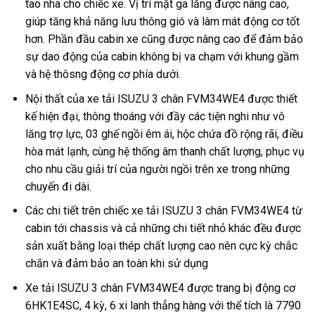
tao nhã cho chiếc xe. Vị trí mặt ga lăng được nâng cao,
giúp tăng khả năng lưu thông gió và làm mát động cơ tốt
hơn. Phần đầu cabin xe cũng được nâng cao để đảm bảo
sự dao động của cabin không bị va chạm với khung gầm
và hệ thôsng động cơ phía dưới.
Nội thất của xe tải ISUZU 3 chân FVM34WE4 được thiết
kế hiện đại, thông thoáng với đầy các tiện nghi như vô
lăng trợ lực, 03 ghế ngồi êm ái, hộc chứa đồ rộng rãi, điều
hòa mát lạnh, cùng hệ thống âm thanh chất lượng, phục vụ
cho nhu cầu giải trí của người ngồi trên xe trong những
chuyến đi dài.
Các chi tiết trên chiếc xe tải ISUZU 3 chân FVM34WE4 từ
cabin tới chassis và cả những chi tiết nhỏ khác đều được
sản xuất bằng loại thép chất lượng cao nên cực kỳ chắc
chắn và đảm bảo an toàn khi sử dụng
Xe tải ISUZU 3 chân FVM34WE4 được trang bị động cơ
6HK1E4SC, 4 kỳ, 6 xi lanh thẳng hàng với thể tích là 7790