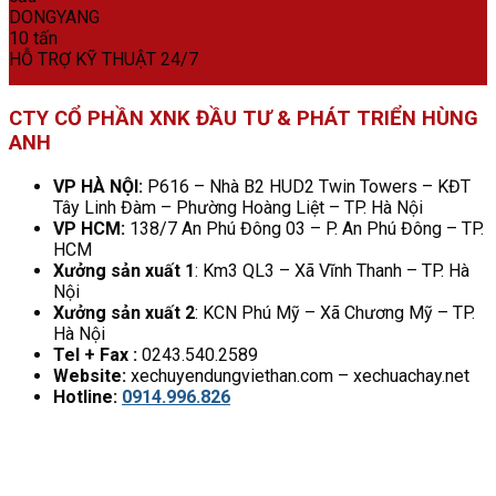
HỖ TRỢ KỸ THUẬT 24/7
CTY CỔ PHẦN XNK ĐẦU TƯ & PHÁT TRIỂN HÙNG
ANH
VP HÀ NỘI:
P616 – Nhà B2 HUD2 Twin Towers – KĐT
Tây Linh Đàm – Phường Hoàng Liệt – TP. Hà Nội
VP HCM:
138/7 An Phú Đông 03 – P. An Phú Đông – TP.
HCM
Xưởng sản xuất 1
: Km3 QL3 – Xã Vĩnh Thanh – TP. Hà
Nội
Xưởng sản xuất 2
: KCN Phú Mỹ – Xã Chương Mỹ – TP.
Hà Nội
Tel + Fax :
0243.540.2589
Website:
xechuyendungviethan.com – xechuachay.net
Hotline:
0914.996.826