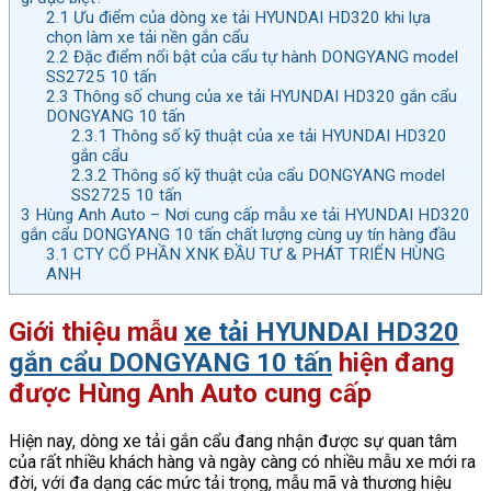
2.1
Ưu điểm của dòng xe tải HYUNDAI HD320 khi lựa
chọn làm xe tải nền gắn cẩu
2.2
Đặc điểm nổi bật của cẩu tự hành DONGYANG model
SS2725 10 tấn
2.3
Thông số chung của xe tải HYUNDAI HD320 gắn cẩu
DONGYANG 10 tấn
2.3.1
Thông số kỹ thuật của xe tải HYUNDAI HD320
gắn cẩu
2.3.2
Thông số kỹ thuật của cẩu DONGYANG model
SS2725 10 tấn
3
Hùng Anh Auto – Nơi cung cấp mẫu xe tải HYUNDAI HD320
gắn cẩu DONGYANG 10 tấn chất lượng cùng uy tín hàng đầu
3.1
CTY CỔ PHẦN XNK ĐẦU TƯ & PHÁT TRIỂN HÙNG
ANH
Giới thiệu mẫu
xe tải HYUNDAI HD320
gắn cẩu DONGYANG 10 tấn
hiện đang
được Hùng Anh Auto cung cấp
Hiện nay, dòng xe tải gắn cẩu đang nhận được sự quan tâm
của rất nhiều khách hàng và ngày càng có nhiều mẫu xe mới ra
đời, với đa dạng các mức tải trọng, mẫu mã và thương hiệu