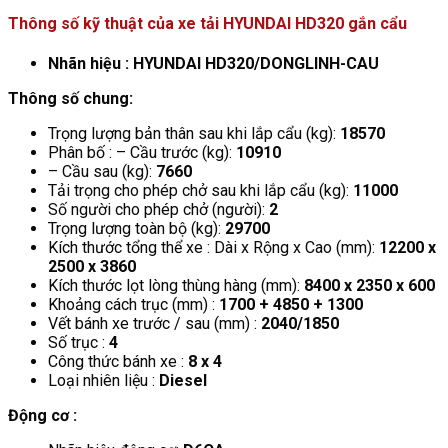
Thông số kỹ thuật của xe tải HYUNDAI HD320 gắn cẩu
Nhãn hiệu : HYUNDAI HD320/DONGLINH-CAU
Thông số chung:
Trọng lượng bản thân sau khi lắp cẩu (kg):
18570
Phân bố : – Cầu trước (kg):
10910
– Cầu sau (kg):
7660
Tải trọng cho phép chở sau khi lắp cẩu (kg):
11000
Số người cho phép chở (người):
2
Trọng lượng toàn bộ (kg):
29700
Kích thước tổng thể xe : Dài x Rộng x Cao (mm):
12200 x
2500 x 3860
Kích thước lọt lòng thùng hàng (mm):
8400 x 2350 x 600
Khoảng cách trục (mm) :
1700 + 4850 + 1300
Vết bánh xe trước / sau (mm) :
2040/1850
Số trục :
4
Công thức bánh xe :
8 x 4
Loại nhiên liệu :
Diesel
Động cơ :