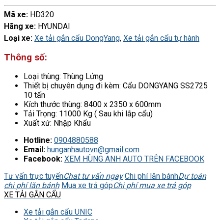
Mã xe:
HD320
Hãng xe:
HYUNDAI
Loại xe:
Xe tải gắn cẩu DongYang
,
Xe tải gắn cẩu tự hành
Thông số:
Loại thùng
:
Thùng Lửng
Thiết bị chuyên dụng đi kèm
:
Cẩu DONGYANG SS2725
10 tấn
Kích thước thùng
:
8400 x 2350 x 600mm
Tải Trọng
:
11000 Kg ( Sau khi lắp cẩu)
Xuất xứ
:
Nhập Khẩu
Hotline:
0904880588
Email:
hunganhautovn@gmail.com
Facebook:
XEM HÙNG ANH AUTO TRÊN FACEBOOK
Tư vấn trực tuyến
Chat tư vấn ngay
Chi phí lăn bánh
Dự toán
chi phí lăn bánh
Mua xe trả góp
Chi phí mua xe trả góp
XE TẢI GẮN CẨU
Xe tải gắn cẩu UNIC