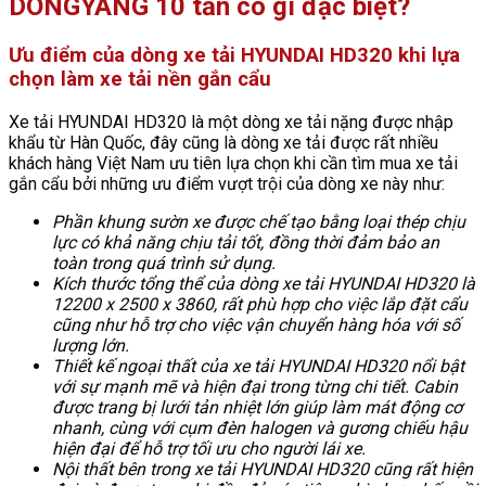
DONGYANG 10 tấn có gì đặc biệt?
Ưu điểm của dòng xe tải HYUNDAI HD320 khi lựa
chọn làm xe tải nền gắn cẩu
Xe tải HYUNDAI HD320 là một dòng xe tải nặng được nhập
khẩu từ Hàn Quốc, đây cũng là dòng xe tải được rất nhiều
khách hàng Việt Nam ưu tiên lựa chọn khi cần tìm mua xe tải
gắn cẩu bởi những ưu điểm vượt trội của dòng xe này như:
Phần khung sườn xe được chế tạo bằng loại thép chịu
lực có khả năng chịu tải tốt, đồng thời đảm bảo an
toàn trong quá trình sử dụng.
Kích thước tổng thể của dòng xe tải HYUNDAI HD320 là
12200 x 2500 x 3860, rất phù hợp cho việc lắp đặt cẩu
cũng như hỗ trợ cho việc vận chuyển hàng hóa với số
lượng lớn.
Thiết kế ngoại thất của xe tải HYUNDAI HD320 nổi bật
với sự mạnh mẽ và hiện đại trong từng chi tiết. Cabin
được trang bị lưới tản nhiệt lớn giúp làm mát động cơ
nhanh, cùng với cụm đèn halogen và gương chiếu hậu
hiện đại để hỗ trợ tối ưu cho người lái xe.
Nội thất bên trong xe tải HYUNDAI HD320 cũng rất hiện