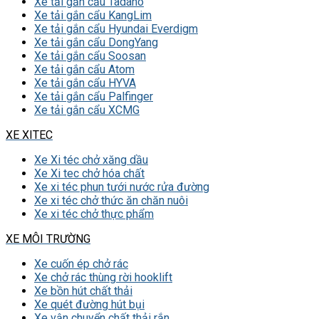
Xe tải gắn cẩu Tadano
Xe tải gắn cẩu KangLim
Xe tải gắn cẩu Hyundai Everdigm
Xe tải gắn cẩu DongYang
Xe tải gắn cẩu Soosan
Xe tải gắn cẩu Atom
Xe tải gắn cẩu HYVA
Xe tải gắn cẩu Palfinger
Xe tải gắn cẩu XCMG
XE XITEC
Xe Xi téc chở xăng dầu
Xe Xi tec chở hóa chất
Xe xi téc phun tưới nước rửa đường
Xe xi téc chở thức ăn chăn nuôi
Xe xi téc chở thực phẩm
XE MÔI TRƯỜNG
Xe cuốn ép chở rác
Xe chở rác thùng rời hooklift
Xe bồn hút chất thải
Xe quét đường hút bụi
Xe vận chuyển chất thải rắn