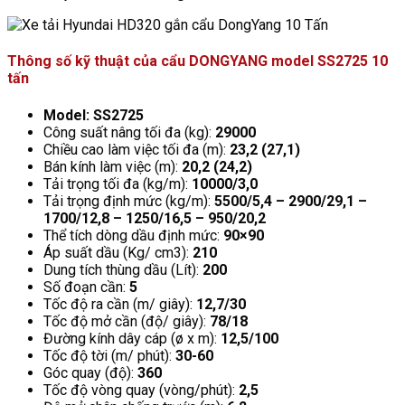
Thông số kỹ thuật của cẩu DONGYANG model SS2725 10
tấn
Model:
SS2725
Công suất nâng tối đa (kg):
29000
Chiều cao làm việc tối đa (m):
23,2 (27,1)
Bán kính làm việc (m):
20,2 (24,2)
Tải trọng tối đa (kg/m):
10000/3,0
Tải trọng định mức (kg/m):
5500/5,4
–
2900/29,1
–
1700/12,8
–
1250/16,5
–
950/20,2
Thể tích dòng dầu định mức:
90×90
Áp suất dầu (Kg/ cm3):
210
Dung tích thùng dầu (Lít):
200
Số đoạn cần:
5
Tốc độ ra cần (m/ giây):
12,7/30
Tốc độ mở cần (độ/ giây):
78/18
Đường kính dây cáp (ø x m):
12,5/100
Tốc độ tời (m/ phút):
30-60
Góc quay (độ):
360
Tốc độ vòng quay (vòng/phút):
2,5