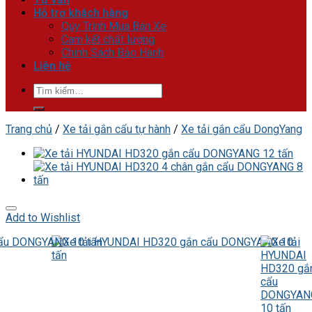
Hỗ trợ khách hàng
Quy Trình Mua Bán Xe
Cam kết chất lượng
Chính Sách Bảo Hành
Liên hệ
Tìm
kiếm:
Trang chủ
/
Xe tải gắn cẩu tự hành
/
Xe tải gắn cẩu DongYang
Add to Wishlist