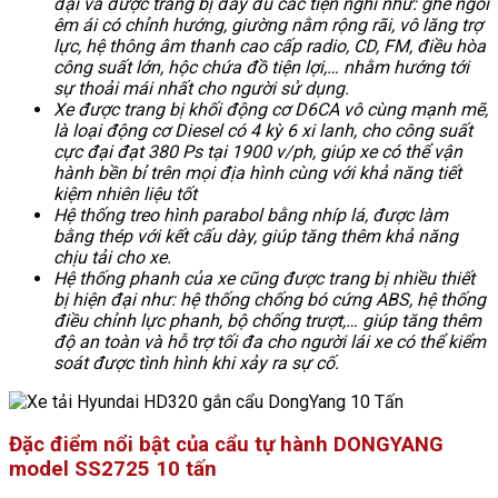
đại và được trang bị đầy đủ các tiện nghi như: ghế ngồi
êm ái có chỉnh hướng, giường nằm rộng rãi, vô lăng trợ
lực, hệ thông âm thanh cao cấp radio, CD, FM, điều hòa
công suất lớn, hộc chứa đồ tiện lợi,… nhằm hướng tới
sự thoải mái nhất cho người sử dụng.
Xe được trang bị khối động cơ D6CA vô cùng mạnh mẽ,
là loại động cơ Diesel có 4 kỳ 6 xi lanh, cho công suất
cực đại đạt 380 Ps tại 1900 v/ph, giúp xe có thể vận
hành bền bỉ trên mọi địa hình cùng với khả năng tiết
kiệm nhiên liệu tốt
Hệ thống treo hình parabol bằng nhíp lá, được làm
bằng thép với kết cấu dày, giúp tăng thêm khả năng
chịu tải cho xe.
Hệ thống phanh của xe cũng được trang bị nhiều thiết
bị hiện đại như: hệ thống chống bó cứng ABS, hệ thống
điều chỉnh lực phanh, bộ chống trượt,… giúp tăng thêm
độ an toàn và hỗ trợ tối đa cho người lái xe có thể kiểm
soát được tình hình khi xảy ra sự cố.
Đặc điểm nổi bật của cẩu tự hành DONGYANG
model SS2725 10 tấn