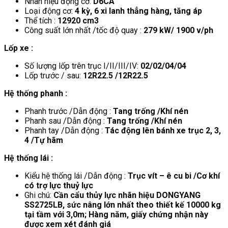
Nhãn hiệu động cơ:
D6CA
Loại động cơ:
4 kỳ, 6 xi lanh thẳng hàng, tăng áp
Thể tích :
12920 cm3
Công suất lớn nhất /tốc độ quay :
279 kW/ 1900 v/ph
Lốp xe :
Số lượng lốp trên trục I/II/III/IV:
02/02/04/04
Lốp trước / sau:
12R22.5
/12R22.5
Hệ thống phanh :
Phanh trước /Dẫn động :
Tang trống /Khí nén
Phanh sau /Dẫn động :
Tang trống /Khí nén
Phanh tay /Dẫn động :
Tác động lên bánh xe trục 2, 3,
4 /Tự hãm
Hệ thống lái :
Kiểu hệ thống lái /Dẫn động :
Trục vít – ê cu bi /Cơ khí
có trợ lực thuỷ lực
Ghi chú:
Cần cẩu thủy lực nhãn hiệu DONGYANG
SS2725LB, sức nâng lớn nhất theo thiết kế 10000 kg
tại tầm với 3,0m; Hàng năm, giấy chứng nhận này
được xem xét đánh giá