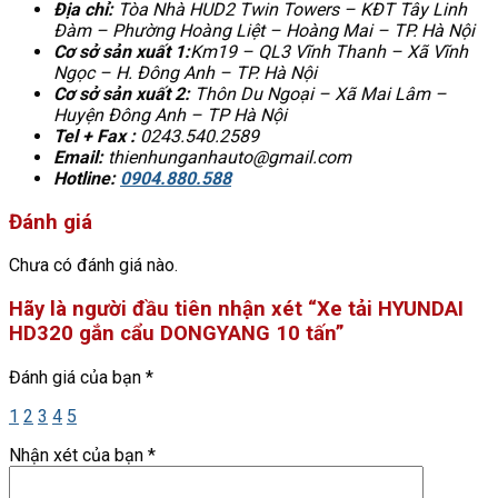
Địa chỉ:
Tòa Nhà HUD2 Twin Towers – KĐT Tây Linh
Đàm – Phường Hoàng Liệt – Hoàng Mai – TP. Hà Nội
Cơ sở sản xuất 1:
Km19 – QL3 Vĩnh Thanh – Xã Vĩnh
Ngọc – H. Đông Anh – TP. Hà Nội
Cơ sở sản xuất 2:
Thôn Du Ngoại – Xã Mai Lâm –
Huyện Đông Anh – TP Hà Nội
Tel + Fax :
0243.540.2589
Email:
thienhunganhauto@gmail.com
Hotline:
0904.880.588
Đánh giá
Chưa có đánh giá nào.
Hãy là người đầu tiên nhận xét “Xe tải HYUNDAI
HD320 gắn cẩu DONGYANG 10 tấn”
Đánh giá của bạn
*
1
2
3
4
5
Nhận xét của bạn
*