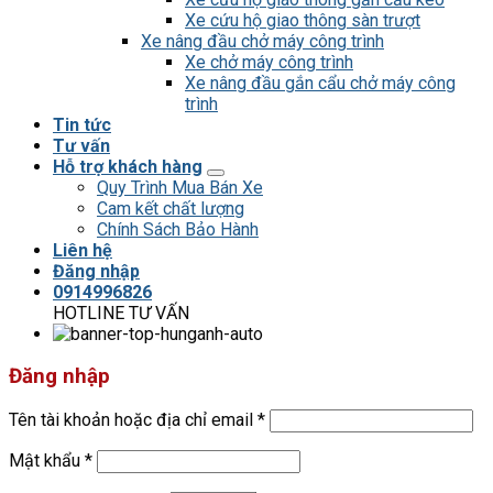
Xe cứu hộ giao thông sàn trượt
Xe nâng đầu chở máy công trình
Xe chở máy công trình
Xe nâng đầu gắn cẩu chở máy công
trình
Tin tức
Tư vấn
Hỗ trợ khách hàng
Quy Trình Mua Bán Xe
Cam kết chất lượng
Chính Sách Bảo Hành
Liên hệ
Đăng nhập
0914996826
HOTLINE TƯ VẤN
Đăng nhập
Tên tài khoản hoặc địa chỉ email
*
Mật khẩu
*