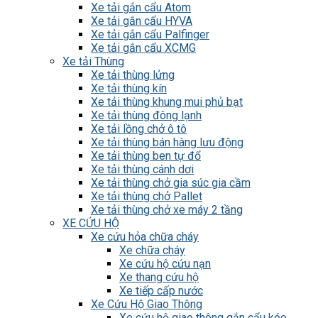
Xe tải gắn cẩu Atom
Xe tải gắn cẩu HYVA
Xe tải gắn cẩu Palfinger
Xe tải gắn cẩu XCMG
Xe tải Thùng
Xe tải thùng lửng
Xe tải thùng kín
Xe tải thùng khung mui phủ bạt
Xe tải thùng đông lạnh
Xe tải lồng chở ô tô
Xe tải thùng bán hàng lưu động
Xe tải thùng ben tự đổ
Xe tải thùng cánh dơi
Xe tải thùng chở gia súc gia cầm
Xe tải thùng chở Pallet
Xe tải thùng chở xe máy 2 tầng
XE CỨU HỘ
Xe cứu hỏa chữa cháy
Xe chữa cháy
Xe cứu hộ cứu nạn
Xe thang cứu hộ
Xe tiếp cấp nước
Xe Cứu Hộ Giao Thông
Xe cứu hộ giao thông gắn cẩu kéo