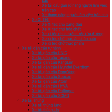
cao
Xe tải cẩu gắn rổ nâng người làm việc
trên cao
Xe thang nâng người làm việc trên cao
Xe XI TÉC
Xe Xi téc chở xăng dầu
Xe Xi tec chở hóa chất
Xe xi téc phun tưới nước rửa đường
Xe xi téc chở thức ăn chăn nuôi
Xe xi téc chở thực phẩm
Xe tải gắn cẩu tự hành
Xe tải gắn cẩu UNIC
Xe tải gắn cẩu Tadano
Xe tải gắn cẩu KangLim
Xe tải gắn cẩu Hyundai Everdigm
Xe tải gắn cẩu DongYang
Xe tải gắn cẩu Soosan
Xe tải gắn cẩu Atom
Xe tải gắn cẩu HYVA
Xe tải gắn cẩu Palfinger
Xe tải gắn cẩu XCMG
Xe tải Thùng
Xe tải thùng lửng
Xe tải thùng kín