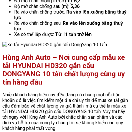
Độ mở chân chống trước (m):
6,2
Độ mở chân chống sau (m):
5,36
Ra vào chân chống trước:
Ra vào lên xuống bằng thuỷ
lực
Ra vào chân chống sau:
Ra vào lên xuống bằng thuỷ
lực
Xe có thể lắp được:
Từ 11 tấn trở lên
Hùng Anh Auto – Nơi cung cấp mẫu xe
tải HYUNDAI HD320 gắn cẩu
DONGYANG 10 tấn chất lượng cùng uy
tín hàng đầu
Nhiều khách hàng hiện nay đều đang có chung một nỗi băn
khoăn đó là việc tìm kiếm một địa chỉ uy tín để mua xe tải gắn
cẩu đảm bảo về chất lượng và giá thành, mà cụ thể là mẫu xe
tải HYUNDAI HD320 gắn cẩu DONGYANG 10 tấn. Vậy thì hãy
tới ngay với Hùng Anh Auto bởi chắc chắn sản phẩm và các
dịch vụ hỗ trợ của công ty chúng tôi sẽ không khiến cho quý
khách hàng phải thất vọng.