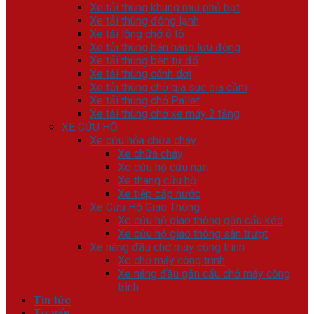
Xe tải thùng khung mui phủ bạt
Xe tải thùng đông lạnh
Xe tải lồng chở ô tô
Xe tải thùng bán hàng lưu động
Xe tải thùng ben tự đổ
Xe tải thùng cánh dơi
Xe tải thùng chở gia súc gia cầm
Xe tải thùng chở Pallet
Xe tải thùng chở xe máy 2 tầng
XE CỨU HỘ
Xe cứu hỏa chữa cháy
Xe chữa cháy
Xe cứu hộ cứu nạn
Xe thang cứu hộ
Xe tiếp cấp nước
Xe Cứu Hộ Giao Thông
Xe cứu hộ giao thông gắn cẩu kéo
Xe cứu hộ giao thông sàn trượt
Xe nâng đầu chở máy công trình
Xe chở máy công trình
Xe nâng đầu gắn cẩu chở máy công
trình
Tin tức
Tư vấn