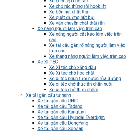
Xe cuốn ép chở rác
Xe chở rác thùng rời hooklift
Xe bồn hút chất thải
Xe quét đường hút bụi
Xe vận chuyển chất thải rắn
Xe nâng người làm việc trên cao
Xe nâng người cắt kéo làm việc trên
cao
Xe tải cẩu gắn rổ nâng người làm việc
trên cao
Xe thang nâng người làm việc trên cao
Xe XI TÉC
Xe Xi téc chở xăng dầu
Xe Xi tec chở hóa chất
Xe xi téc phun tưới nước rửa đường
Xe xi téc chở thức ăn chăn nuôi
Xe xi téc chở thực phẩm
Xe tải gắn cẩu tự hành
Xe tải gắn cẩu UNIC
Xe tải gắn cẩu Tadano
Xe tải gắn cẩu KangLim
Xe tải gắn cẩu Hyundai Everdigm
Xe tải gắn cẩu DongYang
Xe tải gắn cẩu Soosan