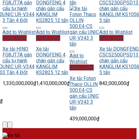
Add to Wishlist
Add to Wishlist
Add to Wishlist
Quick View
Quick View
Quick View
Xe tải HINO
Xe tải
Xe tải DONGFENG
FG8JT7A gắn
DONGFENG 4
CSC5250GPSD13
Add to
cẩu tự hành
chân gắn cẩu
chân gắn cẩu
Wishlist
O
UNIC UR-V344
KANGLIM
KANGLIM KS1056
Quick View
0
3 Tấn 4 Đốt
KS2825 12 tấn
5 tấn
c
Xe tải Foton
1,330,000,000
₫
1,410,000,000
₫
842,000,000
₫
Thaco OLLIN
500.E4-CS
gắn cẩu UNIC
₫
UR-V343 3
tấn
439,000,000
₫