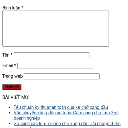
Bình luận
*
Tên
*
Email
*
Trang web
BÀI VIẾT MỚI
Têu chuẩn kỹ thuật an toàn của xe chở xăng dầu
Vận chuyển xăng dầu an toàn: Cẩm nang cho tài xế và
doanh nghiệp
So sánh các loại xe bồn chở xăng dầu: Ưu nhược điểm