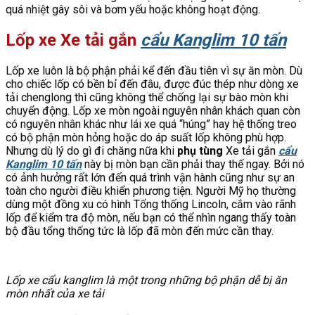
quá nhiệt gây sôi và bơm yếu hoặc không hoạt động.
Lốp xe Xe tải gắn
cẩu Kanglim 10 tấn
Lốp xe luôn là bộ phận phải kể đến đầu tiên vì sự ăn mòn. Dù
cho chiếc lốp có bền bỉ đến đâu, được đúc thép như dòng xe
tải chenglong thì cũng không thể chống lại sự bào mòn khi
chuyển động. Lốp xe mòn ngoài nguyên nhân khách quan còn
có nguyên nhân khác như lái xe quá “húng” hay hệ thống treo
có bộ phận mòn hỏng hoặc do áp suất lốp không phù hợp.
Nhưng dù lý do gì đi chăng nữa khi
phụ tùng
Xe tải gắn
cẩu
Kanglim 10 tấn
này bị mòn bạn cần phải thay thế ngay. Bởi nó
có ảnh hưởng rất lớn đến quá trình vận hành cũng như sự an
toàn cho người điều khiển phương tiện. Người Mỹ họ thường
dùng một đồng xu có hình Tổng thống Lincoln, cắm vào rãnh
lốp để kiểm tra độ mòn, nếu bạn có thể nhìn ngang thấy toàn
bộ đầu tổng thống tức là lốp đã mòn đến mức cần thay.
Lốp xe cẩu kanglim là một trong những bộ phận dễ bị ăn
mòn nhất của xe tải