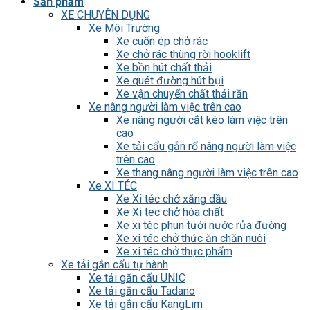
Sản phẩm
XE CHUYÊN DỤNG
Xe Môi Trường
Xe cuốn ép chở rác
Xe chở rác thùng rời hooklift
Xe bồn hút chất thải
Xe quét đường hút bụi
Xe vận chuyển chất thải rắn
Xe nâng người làm việc trên cao
Xe nâng người cắt kéo làm việc trên
cao
Xe tải cẩu gắn rổ nâng người làm việc
trên cao
Xe thang nâng người làm việc trên cao
Xe XI TÉC
Xe Xi téc chở xăng dầu
Xe Xi tec chở hóa chất
Xe xi téc phun tưới nước rửa đường
Xe xi téc chở thức ăn chăn nuôi
Xe xi téc chở thực phẩm
Xe tải gắn cẩu tự hành
Xe tải gắn cẩu UNIC
Xe tải gắn cẩu Tadano
Xe tải gắn cẩu KangLim