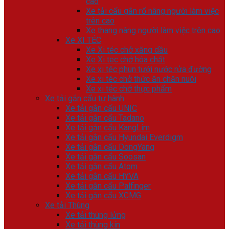
cao
Xe tải cẩu gắn rổ nâng người làm việc
trên cao
Xe thang nâng người làm việc trên cao
Xe XI TÉC
Xe Xi téc chở xăng dầu
Xe Xi tec chở hóa chất
Xe xi téc phun tưới nước rửa đường
Xe xi téc chở thức ăn chăn nuôi
Xe xi téc chở thực phẩm
Xe tải gắn cẩu tự hành
Xe tải gắn cẩu UNIC
Xe tải gắn cẩu Tadano
Xe tải gắn cẩu KangLim
Xe tải gắn cẩu Hyundai Everdigm
Xe tải gắn cẩu DongYang
Xe tải gắn cẩu Soosan
Xe tải gắn cẩu Atom
Xe tải gắn cẩu HYVA
Xe tải gắn cẩu Palfinger
Xe tải gắn cẩu XCMG
Xe tải Thùng
Xe tải thùng lửng
Xe tải thùng kín