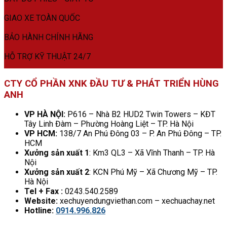
GIAO XE TOÀN QUỐC
BẢO HÀNH CHÍNH HÃNG
HỖ TRỢ KỸ THUẬT 24/7
CTY CỔ PHẦN XNK ĐẦU TƯ & PHÁT TRIỂN HÙNG
ANH
VP HÀ NỘI:
P616 – Nhà B2 HUD2 Twin Towers – KĐT
Tây Linh Đàm – Phường Hoàng Liệt – TP. Hà Nội
VP HCM:
138/7 An Phú Đông 03 – P. An Phú Đông – TP.
HCM
Xưởng sản xuất 1
: Km3 QL3 – Xã Vĩnh Thanh – TP. Hà
Nội
Xưởng sản xuất 2
: KCN Phú Mỹ – Xã Chương Mỹ – TP.
Hà Nội
Tel + Fax :
0243.540.2589
Website:
xechuyendungviethan.com – xechuachay.net
Hotline:
0914.996.826