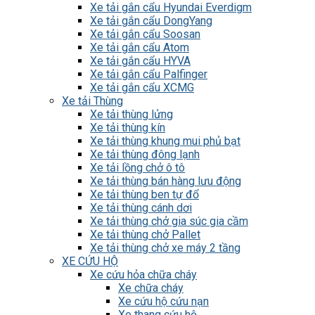
Xe tải gắn cẩu Hyundai Everdigm
Xe tải gắn cẩu DongYang
Xe tải gắn cẩu Soosan
Xe tải gắn cẩu Atom
Xe tải gắn cẩu HYVA
Xe tải gắn cẩu Palfinger
Xe tải gắn cẩu XCMG
Xe tải Thùng
Xe tải thùng lửng
Xe tải thùng kín
Xe tải thùng khung mui phủ bạt
Xe tải thùng đông lạnh
Xe tải lồng chở ô tô
Xe tải thùng bán hàng lưu động
Xe tải thùng ben tự đổ
Xe tải thùng cánh dơi
Xe tải thùng chở gia súc gia cầm
Xe tải thùng chở Pallet
Xe tải thùng chở xe máy 2 tầng
XE CỨU HỘ
Xe cứu hỏa chữa cháy
Xe chữa cháy
Xe cứu hộ cứu nạn
Xe thang cứu hộ