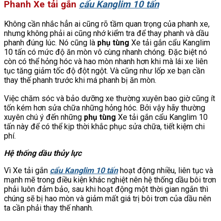
Phanh Xe tải gắn
cẩu Kanglim 10 tấn
Không cần nhắc hẳn ai cũng rõ tầm quan trọng của phanh xe,
nhưng không phải ai cũng nhớ kiểm tra để thay phanh và dầu
phanh đúng lúc. Nó cũng là
phụ tùng
Xe tải gắn cẩu Kanglim
10 tấn có mức độ ăn mòn vô cùng nhanh chóng. Đặc biệt nó
còn có thể hỏng hóc và hao mòn nhanh hơn khi mà lái xe liên
tục tăng giảm tốc độ đột ngột. Và cũng như lốp xe bạn cần
thay thế phanh trước khi má phanh bị ăn mòn.
Việc chăm sóc và bảo dưỡng xe thường xuyên bao giờ cũng ít
tốn kém hơn sửa chữa những hỏng hóc. Bởi vậy hãy thường
xuyên chú ý đến những
phụ tùng
Xe tải gắn cẩu Kanglim 10
tấn này để có thể kịp thời khắc phục sửa chữa, tiết kiệm chi
phí.
Hệ thống dầu thủy lực
Vì Xe tải gắn
cẩu Kanglim 10 tấn
hoạt động nhiều, liên tục và
mạnh mẽ trong điều kiện khác nghiệt nên hệ thống dầu bôi trơn
phải luôn đảm bảo, sau khi hoạt động một thời gian ngắn thì
chúng sẽ bị hao mòn và giảm mất giá trị bôi trơn của dầu nên
ta cần phải thay thế nhanh.