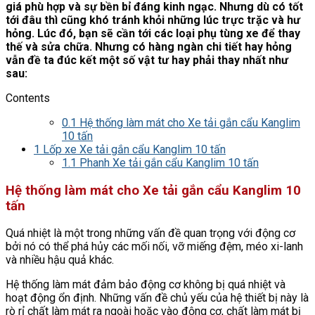
giá phù hợp và sự bền bỉ đáng kinh ngạc. Nhưng dù có tốt
tới đâu thì cũng khó tránh khỏi những lúc trực trặc và hư
hỏng. Lúc đó, bạn sẽ cần tới các loại phụ tùng xe để thay
thế và sửa chữa. Nhưng có hàng ngàn chi tiết hay hỏng
vẫn đề ta đúc kết một số vật tư hay phải thay nhất như
sau:
Contents
0.1
Hệ thống làm mát cho Xe tải gắn cẩu Kanglim
10 tấn
1
Lốp xe Xe tải gắn cẩu Kanglim 10 tấn
1.1
Phanh Xe tải gắn cẩu Kanglim 10 tấn
Hệ thống làm mát cho
Xe tải gắn cẩu Kanglim 10
tấn
Quá nhiệt là một trong những vấn đề quan trọng với động cơ
bởi nó có thể phá hủy các mối nối, vỡ miếng đệm, méo xi-lanh
và nhiều hậu quả khác.
Hệ thống làm mát đảm bảo động cơ không bị quá nhiệt và
hoạt động ổn định. Những vấn đề chủ yếu của hệ thiết bị này là
rò rỉ chất làm mát ra ngoài hoặc vào động cơ, chất làm mát bị