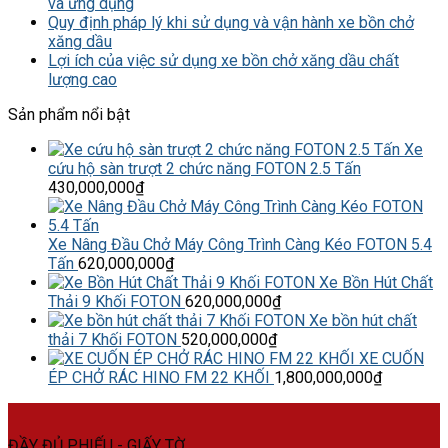
và ứng dụng
Quy định pháp lý khi sử dụng và vận hành xe bồn chở
xăng dầu
Lợi ích của việc sử dụng xe bồn chở xăng dầu chất
lượng cao
Sản phẩm nổi bật
Xe
cứu hộ sàn trượt 2 chức năng FOTON 2.5 Tấn
430,000,000
₫
Xe Nâng Đầu Chở Máy Công Trình Càng Kéo FOTON 5.4
Tấn
620,000,000
₫
Xe Bồn Hút Chất
Thải 9 Khối FOTON
620,000,000
₫
Xe bồn hút chất
thải 7 Khối FOTON
520,000,000
₫
XE CUỐN
ÉP CHỞ RÁC HINO FM 22 KHỐI
1,800,000,000
₫
ĐẦY ĐỦ PHIẾU - GIẤY TỜ