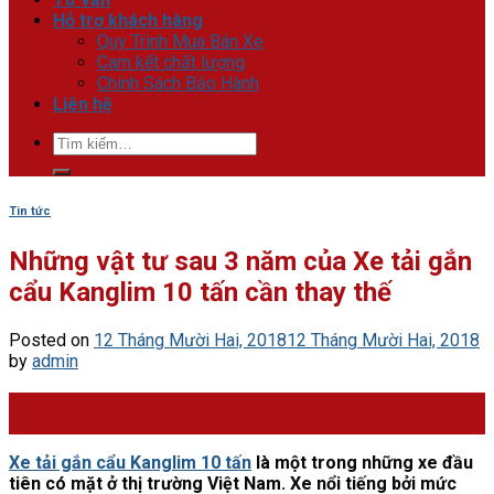
Hỗ trợ khách hàng
Quy Trình Mua Bán Xe
Cam kết chất lượng
Chính Sách Bảo Hành
Liên hệ
Tìm
kiếm:
Tin tức
Những vật tư sau 3 năm của Xe tải gắn
cẩu Kanglim 10 tấn cần thay thế
Posted on
12 Tháng Mười Hai, 2018
12 Tháng Mười Hai, 2018
by
admin
12
Th12
Xe tải gắn cẩu Kanglim 10 tấn
là một trong những xe đầu
tiên có mặt ở thị trường Việt Nam. Xe nổi tiếng bởi mức