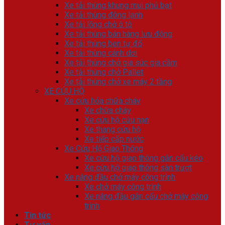
Xe tải thùng khung mui phủ bạt
Xe tải thùng đông lạnh
Xe tải lồng chở ô tô
Xe tải thùng bán hàng lưu động
Xe tải thùng ben tự đổ
Xe tải thùng cánh dơi
Xe tải thùng chở gia súc gia cầm
Xe tải thùng chở Pallet
Xe tải thùng chở xe máy 2 tầng
XE CỨU HỘ
Xe cứu hỏa chữa cháy
Xe chữa cháy
Xe cứu hộ cứu nạn
Xe thang cứu hộ
Xe tiếp cấp nước
Xe Cứu Hộ Giao Thông
Xe cứu hộ giao thông gắn cẩu kéo
Xe cứu hộ giao thông sàn trượt
Xe nâng đầu chở máy công trình
Xe chở máy công trình
Xe nâng đầu gắn cẩu chở máy công
trình
Tin tức
Tư vấn