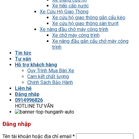
Xe tiếp cấp nước
Xe Cứu Hộ Giao Thông
Xe cứu hộ giao thông gắn cẩu kéo
Xe cứu hộ giao thông sàn trượt
Xe nâng đầu chở máy công trình
Xe chở máy công trình
Xe nâng đầu gắn cẩu chở máy công
trình
Tin tức
Tư vấn
Hỗ trợ khách hàng
Quy Trình Mua Bán Xe
Cam kết chất lượng
Chính Sách Bảo Hành
Liên hệ
Đăng nhập
0914996826
HOTLINE TƯ VẤN
Đăng nhập
Tên tài khoản hoặc địa chỉ email
*