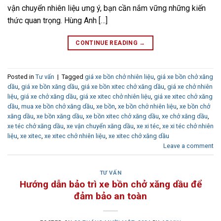
vận chuyển nhiên liệu ưng ý, bạn cần nắm vững những kiến
thức quan trọng. Hùng Anh […]
CONTINUE READING
→
Posted in
Tư vấn
|
Tagged
giá xe bồn chở nhiên liệu
,
giá xe bồn chở xăng
dầu
,
giá xe bồn xăng dầu
,
giá xe bồn xitec chở xăng dầu
,
giá xe chở nhiên
liệu
,
giá xe chở xăng dầu
,
giá xe xitec chở nhiên liệu
,
giá xe xitec chở xăng
dầu
,
mua xe bồn chở xăng dầu
,
xe bồn
,
xe bồn chở nhiên liệu
,
xe bồn chở
xăng dầu
,
xe bồn xăng dầu
,
xe bồn xitec chở xăng dầu
,
xe chở xăng dầu
,
xe téc chở xăng dầu
,
xe vận chuyển xăng dầu
,
xe xi téc
,
xe xi téc chở nhiên
liệu
,
xe xitec
,
xe xitec chở nhiên liệu
,
xe xitec chở xăng dầu
Leave a comment
TƯ VẤN
Hướng dẫn bảo trì xe bồn chở xăng dầu để
đảm bảo an toàn