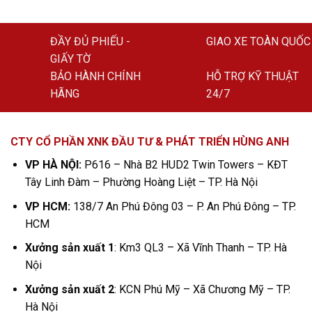
ĐẦY ĐỦ PHIẾU -
GIAO XE TOÀN QUỐC
GIẤY TỜ
BẢO HÀNH CHÍNH
HỖ TRỢ KỸ THUẬT
HÃNG
24/7
CTY CỔ PHẦN XNK ĐẦU TƯ & PHÁT TRIỂN HÙNG ANH
VP HÀ NỘI:
P616 – Nhà B2 HUD2 Twin Towers – KĐT
Tây Linh Đàm – Phường Hoàng Liệt – TP. Hà Nội
VP HCM:
138/7 An Phú Đông 03 – P. An Phú Đông – TP.
HCM
Xưởng sản xuất 1
: Km3 QL3 – Xã Vĩnh Thanh – TP. Hà
Nội
Xưởng sản xuất 2
: KCN Phú Mỹ – Xã Chương Mỹ – TP.
Hà Nội