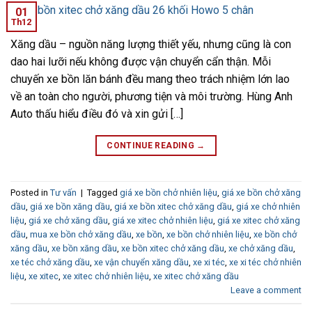
01
Th12
Xăng dầu – nguồn năng lượng thiết yếu, nhưng cũng là con
dao hai lưỡi nếu không được vận chuyển cẩn thận. Mỗi
chuyến xe bồn lăn bánh đều mang theo trách nhiệm lớn lao
về an toàn cho người, phương tiện và môi trường. Hùng Anh
Auto thấu hiểu điều đó và xin gửi […]
CONTINUE READING
→
Posted in
Tư vấn
|
Tagged
giá xe bồn chở nhiên liệu
,
giá xe bồn chở xăng
dầu
,
giá xe bồn xăng dầu
,
giá xe bồn xitec chở xăng dầu
,
giá xe chở nhiên
liệu
,
giá xe chở xăng dầu
,
giá xe xitec chở nhiên liệu
,
giá xe xitec chở xăng
dầu
,
mua xe bồn chở xăng dầu
,
xe bồn
,
xe bồn chở nhiên liệu
,
xe bồn chở
xăng dầu
,
xe bồn xăng dầu
,
xe bồn xitec chở xăng dầu
,
xe chở xăng dầu
,
xe téc chở xăng dầu
,
xe vận chuyển xăng dầu
,
xe xi téc
,
xe xi téc chở nhiên
liệu
,
xe xitec
,
xe xitec chở nhiên liệu
,
xe xitec chở xăng dầu
Leave a comment