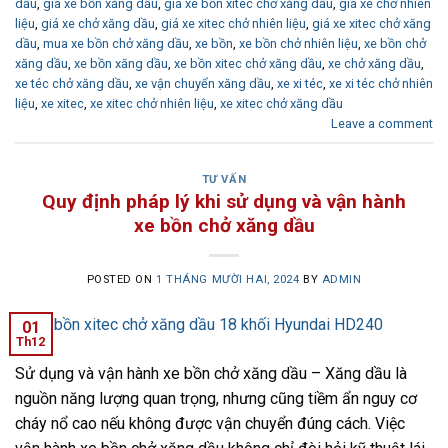
dầu
,
giá xe bồn xăng dầu
,
giá xe bồn xitec chở xăng dầu
,
giá xe chở nhiên
liệu
,
giá xe chở xăng dầu
,
giá xe xitec chở nhiên liệu
,
giá xe xitec chở xăng
dầu
,
mua xe bồn chở xăng dầu
,
xe bồn
,
xe bồn chở nhiên liệu
,
xe bồn chở
xăng dầu
,
xe bồn xăng dầu
,
xe bồn xitec chở xăng dầu
,
xe chở xăng dầu
,
xe téc chở xăng dầu
,
xe vận chuyển xăng dầu
,
xe xi téc
,
xe xi téc chở nhiên
liệu
,
xe xitec
,
xe xitec chở nhiên liệu
,
xe xitec chở xăng dầu
Leave a comment
TƯ VẤN
Quy định pháp lý khi sử dụng và vận hành
xe bồn chở xăng dầu
POSTED ON
1 THÁNG MƯỜI HAI, 2024
BY
ADMIN
01
Th12
Sử dụng và vận hành xe bồn chở xăng dầu – Xăng dầu là
nguồn năng lượng quan trọng, nhưng cũng tiềm ẩn nguy cơ
cháy nổ cao nếu không được vận chuyển đúng cách. Việc