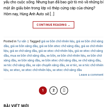
yếu cho cuộc sống. Nhưng bạn đã bao giờ tò mò về những bí
mật ẩn giấu bên trong lớp vỏ thép cứng cáp của chúng?
Hôm nay, Hùng Anh Auto sẽ […]
CONTINUE READING
→
Posted in
Tư vấn
|
Tagged
giá xe bồn chở nhiên liệu
,
giá xe bồn chở xăng
dầu
,
giá xe bồn xăng dầu
,
giá xe bồn xitec chở xăng dầu
,
giá xe chở nhiên
liệu
,
giá xe chở xăng dầu
,
giá xe xitec chở nhiên liệu
,
giá xe xitec chở xăng
dầu
,
mua xe bồn chở xăng dầu
,
xe bồn
,
xe bồn chở nhiên liệu
,
xe bồn chở
xăng dầu
,
xe bồn xăng dầu
,
xe bồn xitec chở xăng dầu
,
xe chở xăng dầu
,
xe téc chở xăng dầu
,
xe vận chuyển xăng dầu
,
xe xi téc
,
xe xi téc chở nhiên
liệu
,
xe xitec
,
xe xitec chở nhiên liệu
,
xe xitec chở xăng dầu
Leave a comment
1
2
BÀI VIẾT MỚI