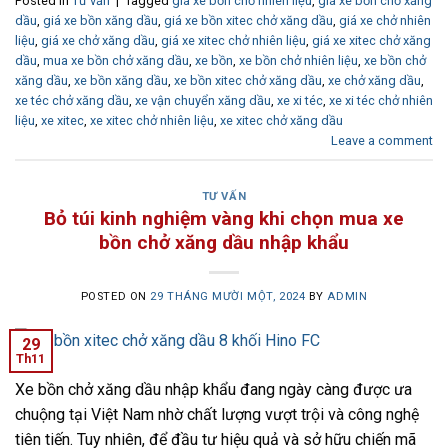
Posted in
Tư vấn
|
Tagged
giá xe bồn chở nhiên liệu
,
giá xe bồn chở xăng
dầu
,
giá xe bồn xăng dầu
,
giá xe bồn xitec chở xăng dầu
,
giá xe chở nhiên
liệu
,
giá xe chở xăng dầu
,
giá xe xitec chở nhiên liệu
,
giá xe xitec chở xăng
dầu
,
mua xe bồn chở xăng dầu
,
xe bồn
,
xe bồn chở nhiên liệu
,
xe bồn chở
xăng dầu
,
xe bồn xăng dầu
,
xe bồn xitec chở xăng dầu
,
xe chở xăng dầu
,
xe téc chở xăng dầu
,
xe vận chuyển xăng dầu
,
xe xi téc
,
xe xi téc chở nhiên
liệu
,
xe xitec
,
xe xitec chở nhiên liệu
,
xe xitec chở xăng dầu
Leave a comment
TƯ VẤN
Bỏ túi kinh nghiệm vàng khi chọn mua xe
bồn chở xăng dầu nhập khẩu
POSTED ON
29 THÁNG MƯỜI MỘT, 2024
BY
ADMIN
29
Th11
Xe bồn chở xăng dầu nhập khẩu đang ngày càng được ưa
chuộng tại Việt Nam nhờ chất lượng vượt trội và công nghệ
tiên tiến. Tuy nhiên, để đầu tư hiệu quả và sở hữu chiến mã