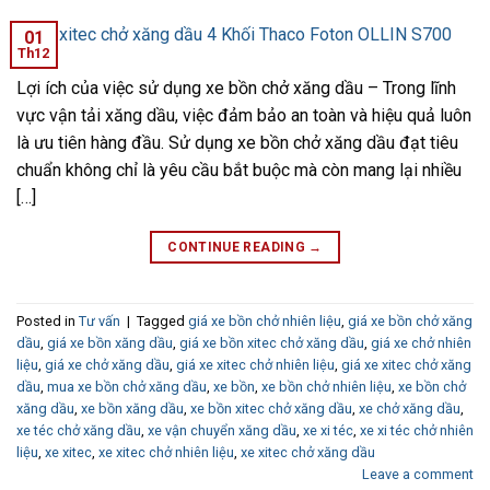
01
Th12
Lợi ích của việc sử dụng xe bồn chở xăng dầu – Trong lĩnh
vực vận tải xăng dầu, việc đảm bảo an toàn và hiệu quả luôn
là ưu tiên hàng đầu. Sử dụng xe bồn chở xăng dầu đạt tiêu
chuẩn không chỉ là yêu cầu bắt buộc mà còn mang lại nhiều
[…]
CONTINUE READING
→
Posted in
Tư vấn
|
Tagged
giá xe bồn chở nhiên liệu
,
giá xe bồn chở xăng
dầu
,
giá xe bồn xăng dầu
,
giá xe bồn xitec chở xăng dầu
,
giá xe chở nhiên
liệu
,
giá xe chở xăng dầu
,
giá xe xitec chở nhiên liệu
,
giá xe xitec chở xăng
dầu
,
mua xe bồn chở xăng dầu
,
xe bồn
,
xe bồn chở nhiên liệu
,
xe bồn chở
xăng dầu
,
xe bồn xăng dầu
,
xe bồn xitec chở xăng dầu
,
xe chở xăng dầu
,
xe téc chở xăng dầu
,
xe vận chuyển xăng dầu
,
xe xi téc
,
xe xi téc chở nhiên
liệu
,
xe xitec
,
xe xitec chở nhiên liệu
,
xe xitec chở xăng dầu
Leave a comment