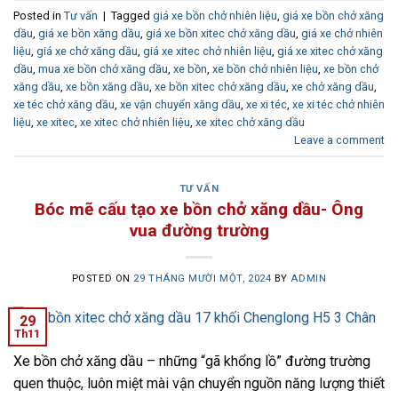
Posted in
Tư vấn
|
Tagged
giá xe bồn chở nhiên liệu
,
giá xe bồn chở xăng
dầu
,
giá xe bồn xăng dầu
,
giá xe bồn xitec chở xăng dầu
,
giá xe chở nhiên
liệu
,
giá xe chở xăng dầu
,
giá xe xitec chở nhiên liệu
,
giá xe xitec chở xăng
dầu
,
mua xe bồn chở xăng dầu
,
xe bồn
,
xe bồn chở nhiên liệu
,
xe bồn chở
xăng dầu
,
xe bồn xăng dầu
,
xe bồn xitec chở xăng dầu
,
xe chở xăng dầu
,
xe téc chở xăng dầu
,
xe vận chuyển xăng dầu
,
xe xi téc
,
xe xi téc chở nhiên
liệu
,
xe xitec
,
xe xitec chở nhiên liệu
,
xe xitec chở xăng dầu
Leave a comment
TƯ VẤN
Bóc mẽ cấu tạo xe bồn chở xăng dầu- Ông
vua đường trường
POSTED ON
29 THÁNG MƯỜI MỘT, 2024
BY
ADMIN
29
Th11
Xe bồn chở xăng dầu – những “gã khổng lồ” đường trường
quen thuộc, luôn miệt mài vận chuyển nguồn năng lượng thiết