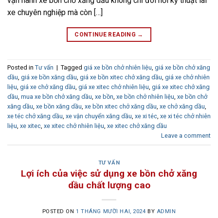
vận hành xe bồn chở xăng dầu không chỉ đòi hỏi kỹ thuật lái
xe chuyên nghiệp mà còn […]
CONTINUE READING
→
Posted in
Tư vấn
|
Tagged
giá xe bồn chở nhiên liệu
,
giá xe bồn chở xăng
dầu
,
giá xe bồn xăng dầu
,
giá xe bồn xitec chở xăng dầu
,
giá xe chở nhiên
liệu
,
giá xe chở xăng dầu
,
giá xe xitec chở nhiên liệu
,
giá xe xitec chở xăng
dầu
,
mua xe bồn chở xăng dầu
,
xe bồn
,
xe bồn chở nhiên liệu
,
xe bồn chở
xăng dầu
,
xe bồn xăng dầu
,
xe bồn xitec chở xăng dầu
,
xe chở xăng dầu
,
xe téc chở xăng dầu
,
xe vận chuyển xăng dầu
,
xe xi téc
,
xe xi téc chở nhiên
liệu
,
xe xitec
,
xe xitec chở nhiên liệu
,
xe xitec chở xăng dầu
Leave a comment
TƯ VẤN
Lợi ích của việc sử dụng xe bồn chở xăng
dầu chất lượng cao
POSTED ON
1 THÁNG MƯỜI HAI, 2024
BY
ADMIN