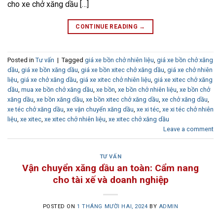
cho xe chở xăng dầu […]
CONTINUE READING
→
Posted in
Tư vấn
|
Tagged
giá xe bồn chở nhiên liệu
,
giá xe bồn chở xăng
dầu
,
giá xe bồn xăng dầu
,
giá xe bồn xitec chở xăng dầu
,
giá xe chở nhiên
liệu
,
giá xe chở xăng dầu
,
giá xe xitec chở nhiên liệu
,
giá xe xitec chở xăng
dầu
,
mua xe bồn chở xăng dầu
,
xe bồn
,
xe bồn chở nhiên liệu
,
xe bồn chở
xăng dầu
,
xe bồn xăng dầu
,
xe bồn xitec chở xăng dầu
,
xe chở xăng dầu
,
xe téc chở xăng dầu
,
xe vận chuyển xăng dầu
,
xe xi téc
,
xe xi téc chở nhiên
liệu
,
xe xitec
,
xe xitec chở nhiên liệu
,
xe xitec chở xăng dầu
Leave a comment
TƯ VẤN
Vận chuyển xăng dầu an toàn: Cẩm nang
cho tài xế và doanh nghiệp
POSTED ON
1 THÁNG MƯỜI HAI, 2024
BY
ADMIN