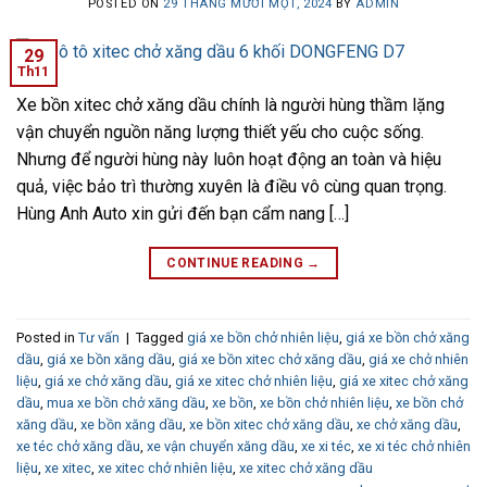
POSTED ON
29 THÁNG MƯỜI MỘT, 2024
BY
ADMIN
29
Th11
Xe bồn xitec chở xăng dầu chính là người hùng thầm lặng
vận chuyển nguồn năng lượng thiết yếu cho cuộc sống.
Nhưng để người hùng này luôn hoạt động an toàn và hiệu
quả, việc bảo trì thường xuyên là điều vô cùng quan trọng.
Hùng Anh Auto xin gửi đến bạn cẩm nang […]
CONTINUE READING
→
Posted in
Tư vấn
|
Tagged
giá xe bồn chở nhiên liệu
,
giá xe bồn chở xăng
dầu
,
giá xe bồn xăng dầu
,
giá xe bồn xitec chở xăng dầu
,
giá xe chở nhiên
liệu
,
giá xe chở xăng dầu
,
giá xe xitec chở nhiên liệu
,
giá xe xitec chở xăng
dầu
,
mua xe bồn chở xăng dầu
,
xe bồn
,
xe bồn chở nhiên liệu
,
xe bồn chở
xăng dầu
,
xe bồn xăng dầu
,
xe bồn xitec chở xăng dầu
,
xe chở xăng dầu
,
xe téc chở xăng dầu
,
xe vận chuyển xăng dầu
,
xe xi téc
,
xe xi téc chở nhiên
liệu
,
xe xitec
,
xe xitec chở nhiên liệu
,
xe xitec chở xăng dầu