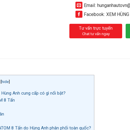
Email:
hunganhautovn
Facebook:
XEM HÙNG
Tư vấn trực tuyến
Chat tư vấn ngay
[
hide
]
ùng Anh cung cấp có gì nổi bật?
M 8 Tấn
ân
ATOM 8 Tấn do Hùng Anh phân phối toàn quốc?