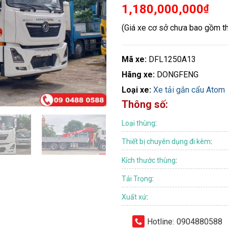
1,180,000,000
₫
(Giá xe cơ sở chưa bao gồm th
Mã xe:
DFL1250A13
Hãng xe:
DONGFENG
Loại xe:
Xe tải gắn cẩu Atom
Thông số:
Loại thùng
:
Thiết bị chuyên dụng đi kèm
:
Kích thước thùng
:
Tải Trọng
:
Xuất xứ
:
Hotline:
0904880588