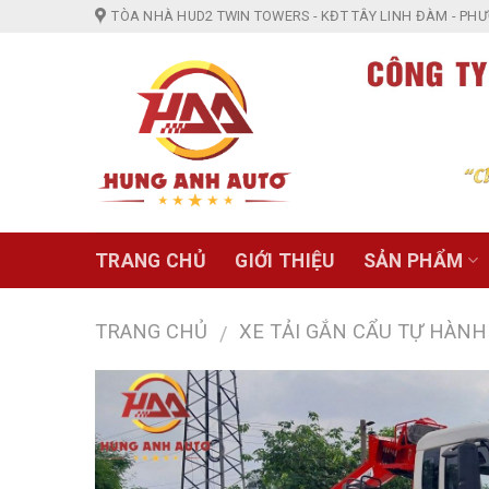
Skip
TÒA NHÀ HUD2 TWIN TOWERS - KĐT TÂY LINH ĐÀM - PHƯỜ
to
content
TRANG CHỦ
GIỚI THIỆU
SẢN PHẨM
TRANG CHỦ
XE TẢI GẮN CẨU TỰ HÀNH
/