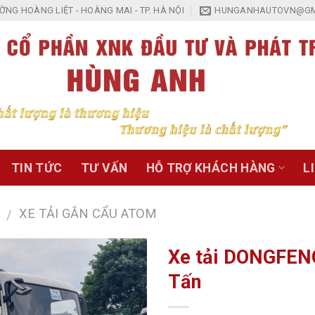
NG HOÀNG LIỆT - HOÀNG MAI - TP. HÀ NỘI
HUNGANHAUTOVN@GM
TIN TỨC
TƯ VẤN
HỖ TRỢ KHÁCH HÀNG
L
XE TẢI GẮN CẨU ATOM
/
Xe tải DONGFEN
Tấn
Add to
Wishlist