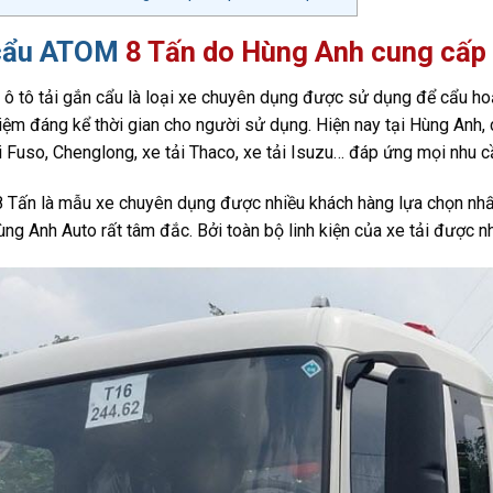
 cẩu ATOM
8 Tấn do Hùng Anh cung cấp c
ô tô tải gắn cẩu là loại xe chuyên dụng được sử dụng để cẩu hoặ
iệm đáng kể thời gian cho người sử dụng. Hiện nay tại Hùng Anh,
ải Fuso, Chenglong, xe tải Thaco, xe tải Isuzu… đáp ứng mọi nhu c
Tấn là mẫu xe chuyên dụng được nhiều khách hàng lựa chọn nhất
g Anh Auto rất tâm đắc. Bởi toàn bộ linh kiện của xe tải được 