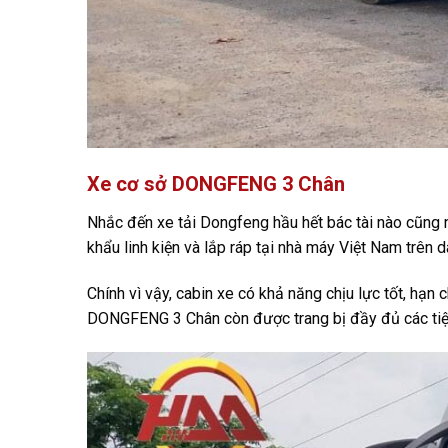
Xe cơ sở DONGFENG 3 Chân
Nhắc đến xe tải Dongfeng hầu hết bác tài nào cũng n
khẩu linh kiện và lắp ráp tại nhà máy Việt Nam trên d
Chính vì vậy, cabin xe có khả năng chịu lực tốt, hạn c
DONGFENG 3 Chân còn được trang bị đầy đủ các tiện n