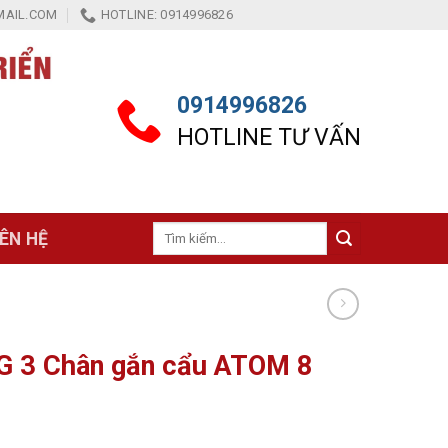
AIL.COM
HOTLINE: 0914996826
0914996826
HOTLINE TƯ VẤN
Tìm
IÊN HỆ
kiếm:
G 3 Chân gắn cẩu ATOM 8