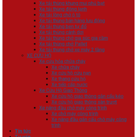
Xe tải thùng khung mui phủ bạt
Xe tải thùng đông lạnh
Xe tải lồng chở ô tô
Xe tải thùng bán hàng lưu động
Xe tải thùng ben tự đổ
Xe tải thùng cánh dơi
Xe tải thùng chở gia súc gia cầm
Xe tải thùng chở Pallet
Xe tải thùng chở xe máy 2 tầng
XE CỨU HỘ
Xe cứu hỏa chữa cháy
Xe chữa cháy
Xe cứu hộ cứu nạn
Xe thang cứu hộ
Xe tiếp cấp nước
Xe Cứu Hộ Giao Thông
Xe cứu hộ giao thông gắn cẩu kéo
Xe cứu hộ giao thông sàn trượt
Xe nâng đầu chở máy công trình
Xe chở máy công trình
Xe nâng đầu gắn cẩu chở máy công
trình
Tin tức
Tư vấn