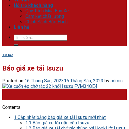
Hỗ trợ khách hàng
Quy Trình Mua Bán Xe
Cam kết chất lượng
Chính Sách Bảo Hành
Liên hệ
Tìm
kiếm:
Tin tức
Báo giá xe tải Isuzu
Posted on
16 Tháng Sáu, 2023
16 Tháng Sáu, 2023
by
admin
16
Th6
Contents
1
Cập nhật bảng báo giá xe tải Isuzu mới nhất
1.1
Báo giá xe tải gắn cẩu Isuzu
1.2
Báo giá xe tải chở rác thùng rời HookLift Isuzu