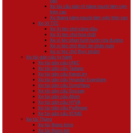
cao
Xe tải cẩu gắn rổ nâng người làm việc
trên cao
Xe thang nâng người làm việc trên cao
Xe XI TÉC
Xe Xi téc chở xăng dầu
Xe Xi tec chở hóa chất
Xe xi téc phun tưới nước rửa đường
Xe xi téc chở thức ăn chăn nuôi
Xe xi téc chở thực phẩm
Xe tải gắn cẩu tự hành
Xe tải gắn cẩu UNIC
Xe tải gắn cẩu Tadano
Xe tải gắn cẩu KangLim
Xe tải gắn cẩu Hyundai Everdigm
Xe tải gắn cẩu DongYang
Xe tải gắn cẩu Soosan
Xe tải gắn cẩu Atom
Xe tải gắn cẩu HYVA
Xe tải gắn cẩu Palfinger
Xe tải gắn cẩu XCMG
Xe tải Thùng
Xe tải thùng lửng
Xe tải thùng kín