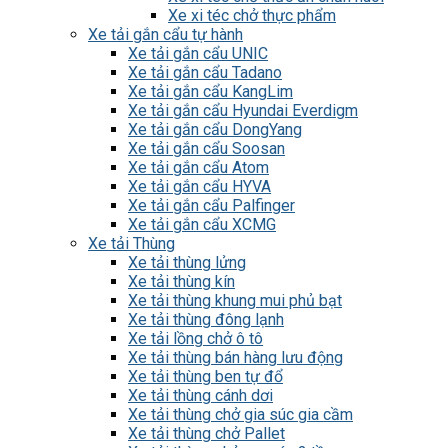
Xe xi téc chở thực phẩm
Xe tải gắn cẩu tự hành
Xe tải gắn cẩu UNIC
Xe tải gắn cẩu Tadano
Xe tải gắn cẩu KangLim
Xe tải gắn cẩu Hyundai Everdigm
Xe tải gắn cẩu DongYang
Xe tải gắn cẩu Soosan
Xe tải gắn cẩu Atom
Xe tải gắn cẩu HYVA
Xe tải gắn cẩu Palfinger
Xe tải gắn cẩu XCMG
Xe tải Thùng
Xe tải thùng lửng
Xe tải thùng kín
Xe tải thùng khung mui phủ bạt
Xe tải thùng đông lạnh
Xe tải lồng chở ô tô
Xe tải thùng bán hàng lưu động
Xe tải thùng ben tự đổ
Xe tải thùng cánh dơi
Xe tải thùng chở gia súc gia cầm
Xe tải thùng chở Pallet