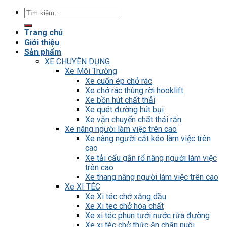
Tìm
kiếm:
Trang chủ
Giới thiệu
Sản phẩm
XE CHUYÊN DỤNG
Xe Môi Trường
Xe cuốn ép chở rác
Xe chở rác thùng rời hooklift
Xe bồn hút chất thải
Xe quét đường hút bụi
Xe vận chuyển chất thải rắn
Xe nâng người làm việc trên cao
Xe nâng người cắt kéo làm việc trên
cao
Xe tải cẩu gắn rổ nâng người làm việc
trên cao
Xe thang nâng người làm việc trên cao
Xe XI TÉC
Xe Xi téc chở xăng dầu
Xe Xi tec chở hóa chất
Xe xi téc phun tưới nước rửa đường
Xe xi téc chở thức ăn chăn nuôi