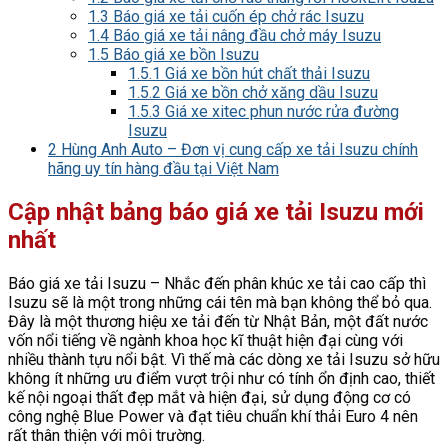
1.3
Báo giá xe tải cuốn ép chở rác Isuzu
1.4
Báo giá xe tải nâng đầu chở máy Isuzu
1.5
Báo giá xe bồn Isuzu
1.5.1
Giá xe bồn hút chất thải Isuzu
1.5.2
Giá xe bồn chở xăng dầu Isuzu
1.5.3
Giá xe xitec phun nước rửa đường
Isuzu
2
Hùng Anh Auto – Đơn vị cung cấp xe tải Isuzu chính
hãng uy tín hàng đầu tại Việt Nam
Cập nhật bảng báo giá xe tải Isuzu mới
nhất
Báo giá xe tải Isuzu – Nhắc đến phân khúc xe tải cao cấp thì
Isuzu sẽ là một trong những cái tên mà bạn không thể bỏ qua.
Đây là một thương hiệu xe tải đến từ Nhật Bản, một đất nước
vốn nổi tiếng về ngành khoa học kĩ thuật hiện đại cùng với
nhiều thành tựu nổi bật. Vì thế mà các dòng xe tải Isuzu sở hữu
không ít những ưu điểm vượt trội như có tính ổn định cao, thiết
kế nội ngoại thất đẹp mắt và hiện đại, sử dụng động cơ có
công nghệ Blue Power và đạt tiêu chuẩn khí thải Euro 4 nên
rất thân thiện với môi trường.