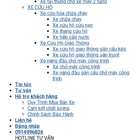
Xe tải thùng chở xe máy 2 tầng
XE CỨU HỘ
Xe cứu hỏa chữa cháy
Xe chữa cháy
Xe cứu hộ cứu nạn
Xe thang cứu hộ
Xe tiếp cấp nước
Xe Cứu Hộ Giao Thông
Xe cứu hộ giao thông gắn cẩu kéo
Xe cứu hộ giao thông sàn trượt
Xe nâng đầu chở máy công trình
Xe chở máy công trình
Xe nâng đầu gắn cẩu chở máy công
trình
Tin tức
Tư vấn
Hỗ trợ khách hàng
Quy Trình Mua Bán Xe
Cam kết chất lượng
Chính Sách Bảo Hành
Liên hệ
Đăng nhập
0914996826
HOTLINE TƯ VẤN