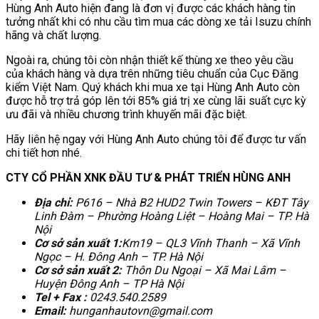
Hùng Anh Auto hiện đang là đơn vị được các khách hàng tin
tưởng nhất khi có nhu cầu tìm mua các dòng xe tải Isuzu chính
hãng và chất lượng.
Ngoài ra, chúng tôi còn nhận thiết kế thùng xe theo yêu cầu
của khách hàng và dựa trên những tiêu chuẩn của Cục Đăng
kiểm Việt Nam. Quý khách khi mua xe tại Hùng Anh Auto còn
được hỗ trợ trả góp lên tới 85% giá trị xe cùng lãi suất cực kỳ
ưu đãi và nhiều chương trình khuyến mãi đặc biệt.
Hãy liên hệ ngay với Hùng Anh Auto chúng tôi để được tư vấn
chi tiết hơn nhé.
CTY CỔ PHẦN XNK ĐẦU TƯ & PHÁT TRIỂN HÙNG ANH
Địa chỉ:
P616 – Nhà B2 HUD2 Twin Towers – KĐT Tây
Linh Đàm – Phường Hoàng Liệt – Hoàng Mai – TP. Hà
Nội
Cơ sở sản xuất 1:
Km19 – QL3 Vĩnh Thanh – Xã Vĩnh
Ngọc – H. Đông Anh – TP. Hà Nội
Cơ sở sản xuất 2:
Thôn Du Ngoại – Xã Mai Lâm –
Huyện Đông Anh – TP Hà Nội
Tel + Fax :
0243.540.2589
Email:
hunganhautovn@gmail.com