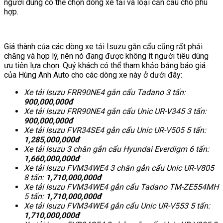
người dùng có thể chọn dòng xe tải và loại cần cẩu cho phù
hợp.
Giá thành của các dòng xe tải Isuzu gắn cẩu cũng rất phải
chăng và hợp lý, nên nó đang được không ít người tiêu dùng
ưu tiên lựa chọn. Quý khách có thể tham khảo bảng báo giá
của Hùng Anh Auto cho các dòng xe này ở dưới đây:
Xe tải Isuzu FRR90NE4 gắn cẩu Tadano 3 tấn:
900,000,000đ
Xe tải Isuzu FRR90NE4 gắn cẩu Unic UR-V345 3 tấn:
900,000,000đ
Xe tải Isuzu FVR34SE4 gắn cẩu Unic UR-V505 5 tấn:
1,285,000,000đ
Xe tải Isuzu 3 chân gắn cẩu Hyundai Everdigm 6 tấn:
1,660,000,000đ
Xe tải Isuzu FVM34WE4 3 chân gắn cẩu Unic UR-V805
8 tấn:
1,710,000,000đ
Xe tải Isuzu FVM34WE4 gắn cẩu Tadano TM-ZE554MH
5 tấn:
1,710,000,000đ
Xe tải Isuzu FVM34WE4 gắn cẩu Unic UR-V553 5 tấn:
1,710,000,000đ