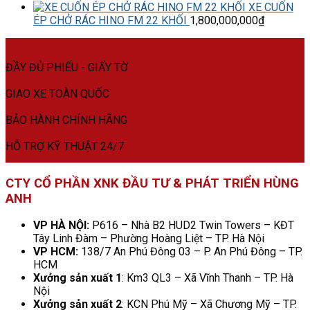
XE CUỐN
ÉP CHỞ RÁC HINO FM 22 KHỐI
1,800,000,000
₫
ĐẦY ĐỦ PHIẾU - GIẤY TỜ
GIAO XE TOÀN QUỐC
BẢO HÀNH CHÍNH HÃNG
HỖ TRỢ KỸ THUẬT 24/7
CTY CỔ PHẦN XNK ĐẦU TƯ & PHÁT TRIỂN HÙNG
ANH
VP HÀ NỘI:
P616 – Nhà B2 HUD2 Twin Towers – KĐT
Tây Linh Đàm – Phường Hoàng Liệt – TP. Hà Nội
VP HCM:
138/7 An Phú Đông 03 – P. An Phú Đông – TP.
HCM
Xưởng sản xuất 1
: Km3 QL3 – Xã Vĩnh Thanh – TP. Hà
Nội
Xưởng sản xuất 2
: KCN Phú Mỹ – Xã Chương Mỹ – TP.