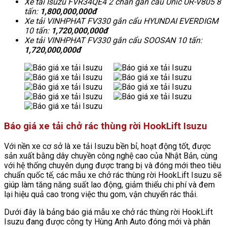
Xe tải Isuzu FVR34QE4 2 chân gắn cẩu Unic UR-V805 8
tấn:
1,800,000,000đ
Xe tải VINHPHAT FV330 gắn cẩu HYUNDAI EVERDIGM
10 tấn:
1,720,000,000đ
Xe tải VINHPHAT FV330 gắn cẩu SOOSAN 10 tấn:
1,720,000,000đ
Báo giá xe tải chở rác thùng rời HookLift Isuzu
Với nền xe cơ sở là xe tải Isuzu bền bỉ, hoạt động tốt, được
sản xuất bằng dây chuyền công nghệ cao của Nhật Bản, cùng
với hệ thống chuyên dụng được trang bị và đóng mới theo tiêu
chuẩn quốc tế, các mẫu xe chở rác thùng rời HookLift Isuzu sẽ
giúp làm tăng năng suất lao động, giảm thiểu chi phí và đem
lại hiệu quả cao trong việc thu gom, vận chuyển rác thải.
Dưới đây là bảng báo giá mẫu xe chở rác thùng rời HookLift
Isuzu đang được công ty Hùng Anh Auto đóng mới và phân