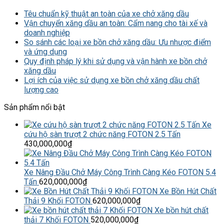
Têu chuẩn kỹ thuật an toàn của xe chở xăng dầu
Vận chuyển xăng dầu an toàn: Cẩm nang cho tài xế và
doanh nghiệp
So sánh các loại xe bồn chở xăng dầu: Ưu nhược điểm
và ứng dụng
Quy định pháp lý khi sử dụng và vận hành xe bồn chở
xăng dầu
Lợi ích của việc sử dụng xe bồn chở xăng dầu chất
lượng cao
Sản phẩm nổi bật
Xe
cứu hộ sàn trượt 2 chức năng FOTON 2.5 Tấn
430,000,000
₫
Xe Nâng Đầu Chở Máy Công Trình Càng Kéo FOTON 5.4
Tấn
620,000,000
₫
Xe Bồn Hút Chất
Thải 9 Khối FOTON
620,000,000
₫
Xe bồn hút chất
thải 7 Khối FOTON
520,000,000
₫