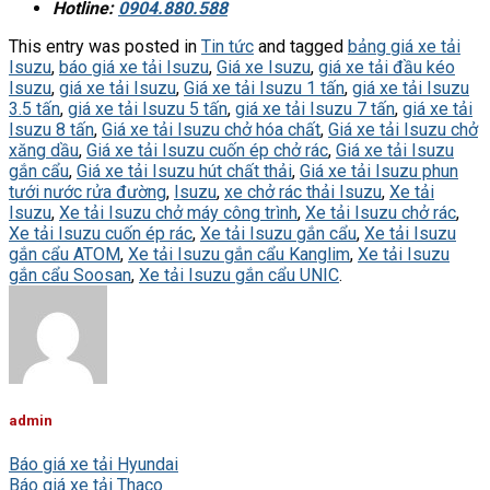
Hotline:
0904.880.588
This entry was posted in
Tin tức
and tagged
bảng giá xe tải
Isuzu
,
báo giá xe tải Isuzu
,
Giá xe Isuzu
,
giá xe tải đầu kéo
Isuzu
,
giá xe tải Isuzu
,
Giá xe tải Isuzu 1 tấn
,
giá xe tải Isuzu
3.5 tấn
,
giá xe tải Isuzu 5 tấn
,
giá xe tải Isuzu 7 tấn
,
giá xe tải
Isuzu 8 tấn
,
Giá xe tải Isuzu chở hóa chất
,
Giá xe tải Isuzu chở
xăng dầu
,
Giá xe tải Isuzu cuốn ép chở rác
,
Giá xe tải Isuzu
gắn cẩu
,
Giá xe tải Isuzu hút chất thải
,
Giá xe tải Isuzu phun
tưới nước rửa đường
,
Isuzu
,
xe chở rác thải Isuzu
,
Xe tải
Isuzu
,
Xe tải Isuzu chở máy công trình
,
Xe tải Isuzu chở rác
,
Xe tải Isuzu cuốn ép rác
,
Xe tải Isuzu gắn cẩu
,
Xe tải Isuzu
gắn cẩu ATOM
,
Xe tải Isuzu gắn cẩu Kanglim
,
Xe tải Isuzu
gắn cẩu Soosan
,
Xe tải Isuzu gắn cẩu UNIC
.
admin
Báo giá xe tải Hyundai
Báo giá xe tải Thaco