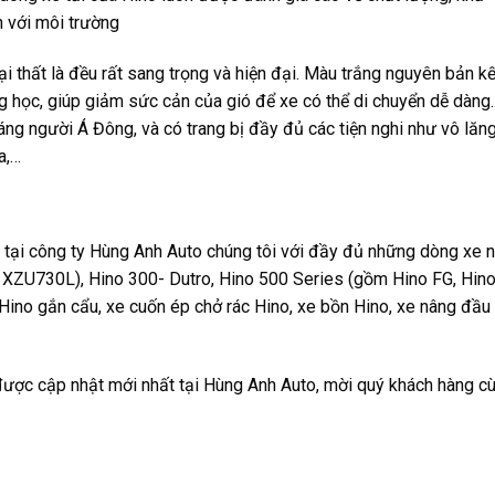
n với môi trường
 thất là đều rất sang trọng và hiện đại. Màu trắng nguyên bản kế
 học, giúp giảm sức cản của gió để xe có thể di chuyển dễ dàng.
áng người Á Đông, và có trang bị đầy đủ các tiện nghi như vô lăng
a,…
 tại công ty Hùng Anh Auto chúng tôi với đầy đủ những dòng xe n
ZU730L), Hino 300- Dutro, Hino 500 Series (gồm Hino FG, Hin
 Hino gắn cẩu, xe cuốn ép chở rác Hino, xe bồn Hino, xe nâng đầu
 được cập nhật mới nhất tại Hùng Anh Auto, mời quý khách hàng c