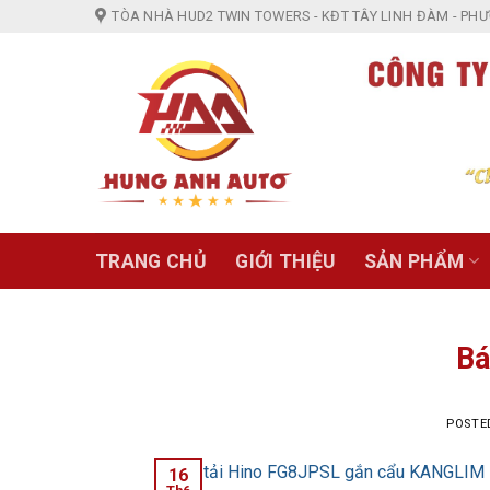
Skip
TÒA NHÀ HUD2 TWIN TOWERS - KĐT TÂY LINH ĐÀM - PHƯỜ
to
content
TRANG CHỦ
GIỚI THIỆU
SẢN PHẨM
Bá
POSTE
16