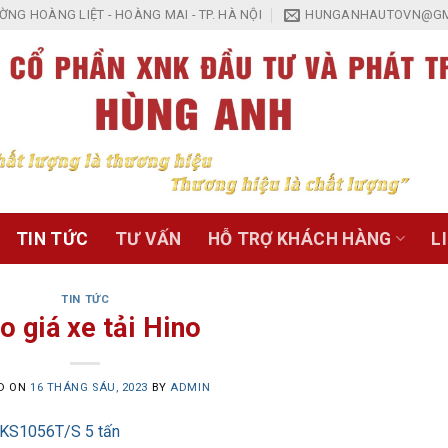
NG HOÀNG LIỆT - HOÀNG MAI - TP. HÀ NỘI
HUNGANHAUTOVN@GM
TIN TỨC
TƯ VẤN
HỖ TRỢ KHÁCH HÀNG
L
TIN TỨC
o giá xe tải Hino
D ON
16 THÁNG SÁU, 2023
BY
ADMIN