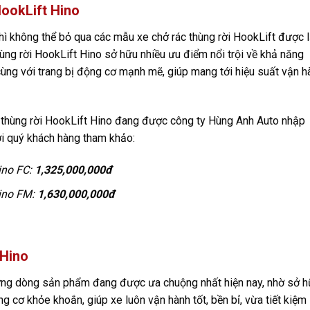
HookLift Hino
ì không thể bỏ qua các mẫu xe chở rác thùng rời HookLift được 
thùng rời HookLift Hino sở hữu nhiều ưu điểm nổi trội về khả năng
cùng với trang bị động cơ mạnh mẽ, giúp mang tới hiệu suất vận h
 thùng rời HookLift Hino đang được công ty Hùng Anh Auto nhập
ời quý khách hàng tham khảo:
ino FC:
1,325,000,000đ
Hino FM:
1,630,000,000đ
 Hino
ững dòng sản phẩm đang được ưa chuộng nhất hiện nay, nhờ sở 
g cơ khỏe khoắn, giúp xe luôn vận hành tốt, bền bỉ, vừa tiết kiệm