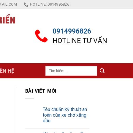
AIL.COM
HOTLINE: 0914996826
0914996826
HOTLINE TƯ VẤN
Tìm
IÊN HỆ
kiếm:
BÀI VIẾT MỚI
Têu chuẩn kỹ thuật an
toàn của xe chở xăng
dầu