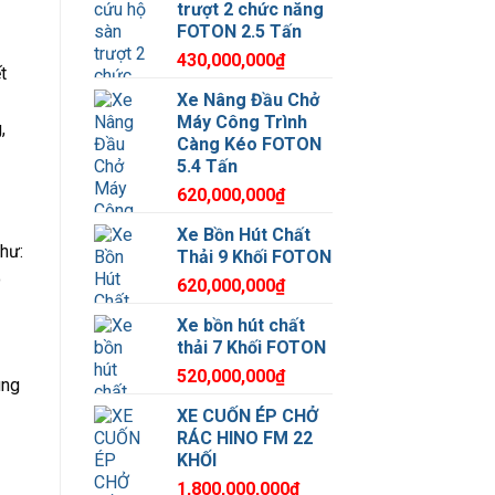
trượt 2 chức năng
FOTON 2.5 Tấn
430,000,000
₫
t
Xe Nâng Đầu Chở
Máy Công Trình
,
Càng Kéo FOTON
5.4 Tấn
620,000,000
₫
Xe Bồn Hút Chất
hư:
Thải 9 Khối FOTON
o
620,000,000
₫
Xe bồn hút chất
thải 7 Khối FOTON
520,000,000
₫
ùng
XE CUỐN ÉP CHỞ
RÁC HINO FM 22
KHỐI
1,800,000,000
₫