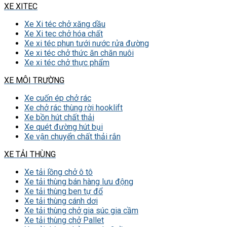
XE XITEC
Xe Xi téc chở xăng dầu
Xe Xi tec chở hóa chất
Xe xi téc phun tưới nước rửa đường
Xe xi téc chở thức ăn chăn nuôi
Xe xi téc chở thực phẩm
XE MÔI TRƯỜNG
Xe cuốn ép chở rác
Xe chở rác thùng rời hooklift
Xe bồn hút chất thải
Xe quét đường hút bụi
Xe vận chuyển chất thải rắn
XE TẢI THÙNG
Xe tải lồng chở ô tô
Xe tải thùng bán hàng lưu động
Xe tải thùng ben tự đổ
Xe tải thùng cánh dơi
Xe tải thùng chở gia súc gia cầm
Xe tải thùng chở Pallet