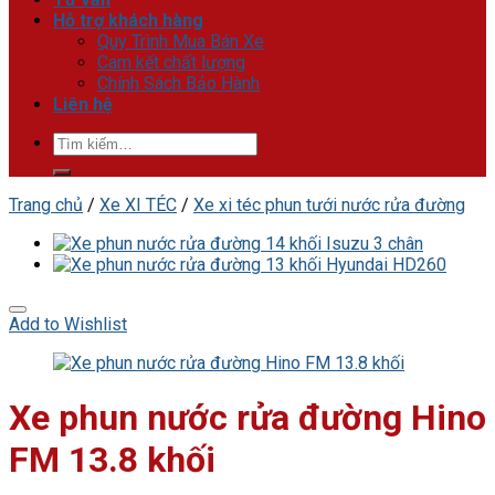
Hỗ trợ khách hàng
Quy Trình Mua Bán Xe
Cam kết chất lượng
Chính Sách Bảo Hành
Liên hệ
Tìm
kiếm:
Trang chủ
/
Xe XI TÉC
/
Xe xi téc phun tưới nước rửa đường
Add to Wishlist
Xe phun nước rửa đường Hino
FM 13.8 khối