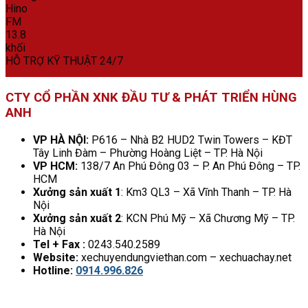
HỖ TRỢ KỸ THUẬT 24/7
CTY CỔ PHẦN XNK ĐẦU TƯ & PHÁT TRIỂN HÙNG
ANH
VP HÀ NỘI:
P616 – Nhà B2 HUD2 Twin Towers – KĐT
Tây Linh Đàm – Phường Hoàng Liệt – TP. Hà Nội
VP HCM:
138/7 An Phú Đông 03 – P. An Phú Đông – TP.
HCM
Xưởng sản xuất 1
: Km3 QL3 – Xã Vĩnh Thanh – TP. Hà
Nội
Xưởng sản xuất 2
: KCN Phú Mỹ – Xã Chương Mỹ – TP.
Hà Nội
Tel + Fax :
0243.540.2589
Website:
xechuyendungviethan.com – xechuachay.net
Hotline:
0914.996.826