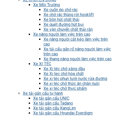
Xe Môi Trường
Xe cuốn ép chở rác
Xe chở rác thùng rời hooklift
Xe bồn hút chất thải
Xe quét đường hút bụi
Xe vận chuyển chất thải rắn
Xe nâng người làm việc trên cao
Xe nâng người cắt kéo làm việc trên
cao
Xe tải cẩu gắn rổ nâng người làm việc
trên cao
Xe thang nâng người làm việc trên cao
Xe XI TÉC
Xe Xi téc chở xăng dầu
Xe Xi tec chở hóa chất
Xe xi téc phun tưới nước rửa đường
Xe xi téc chở thức ăn chăn nuôi
Xe xi téc chở thực phẩm
Xe tải gắn cẩu tự hành
Xe tải gắn cẩu UNIC
Xe tải gắn cẩu Tadano
Xe tải gắn cẩu KangLim
Xe tải gắn cẩu Hyundai Everdigm