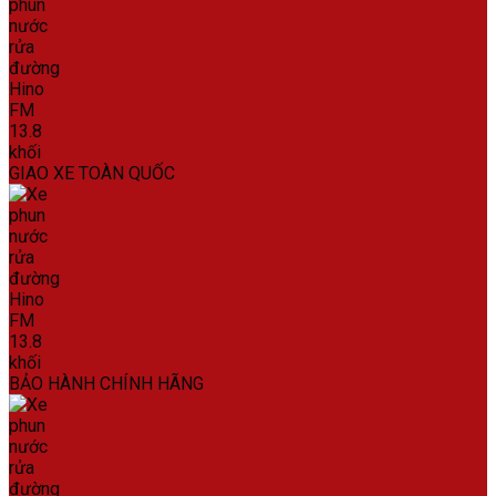
GIAO XE TOÀN QUỐC
BẢO HÀNH CHÍNH HÃNG