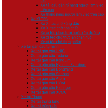
cao
Xe tải cẩu gắn rổ nâng người làm việc
trên cao
Xe thang nâng người làm việc trên cao
Xe XI TÉC
Xe Xi téc chở xăng dầu
Xe Xi tec chở hóa chất
Xe xi téc phun tưới nước rửa đường
Xe xi téc chở thức ăn chăn nuôi
Xe xi téc chở thực phẩm
Xe tải gắn cẩu tự hành
Xe tải gắn cẩu UNIC
Xe tải gắn cẩu Tadano
Xe tải gắn cẩu KangLim
Xe tải gắn cẩu Hyundai Everdigm
Xe tải gắn cẩu DongYang
Xe tải gắn cẩu Soosan
Xe tải gắn cẩu Atom
Xe tải gắn cẩu HYVA
Xe tải gắn cẩu Palfinger
Xe tải gắn cẩu XCMG
Xe tải Thùng
Xe tải thùng lửng
Xe tải thùng kín