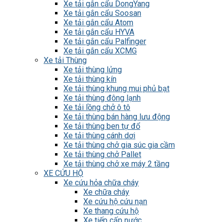
Xe tải gắn cẩu DongYang
Xe tải gắn cẩu Soosan
Xe tải gắn cẩu Atom
Xe tải gắn cẩu HYVA
Xe tải gắn cẩu Palfinger
Xe tải gắn cẩu XCMG
Xe tải Thùng
Xe tải thùng lửng
Xe tải thùng kín
Xe tải thùng khung mui phủ bạt
Xe tải thùng đông lạnh
Xe tải lồng chở ô tô
Xe tải thùng bán hàng lưu động
Xe tải thùng ben tự đổ
Xe tải thùng cánh dơi
Xe tải thùng chở gia súc gia cầm
Xe tải thùng chở Pallet
Xe tải thùng chở xe máy 2 tầng
XE CỨU HỘ
Xe cứu hỏa chữa cháy
Xe chữa cháy
Xe cứu hộ cứu nạn
Xe thang cứu hộ
Xe tiếp cấp nước