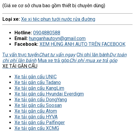
(Giá xe cơ sở chưa bao gồm thiết bị chuyên dùng)
Loại xe:
Xe xi téc phun tưới nước rửa đường
Hotline:
0904880588
Email:
hunganhautovn@gmail.com
Facebook:
XEM HÙNG ANH AUTO TRÊN FACEBOOK
Tư vấn trực tuyến
Chat tư vấn ngay
Chi phí lăn bánh
Dự toán
chi phí lăn bánh
Mua xe trả góp
Chi phí mua xe trả góp
XE TẢI GẮN CẨU
Xe tải gắn cẩu UNIC
Xe tải gắn cẩu Tadano
Xe tải gắn cẩu KangLim
Xe tải gắn cẩu Hyundai Everdigm
Xe tải gắn cẩu DongYang
Xe tải gắn cẩu Soosan
Xe tải gắn cẩu Atom
Xe tải gắn cẩu HYVA
Xe tải gắn cẩu Palfinger
Xe tải gắn cẩu XCMG