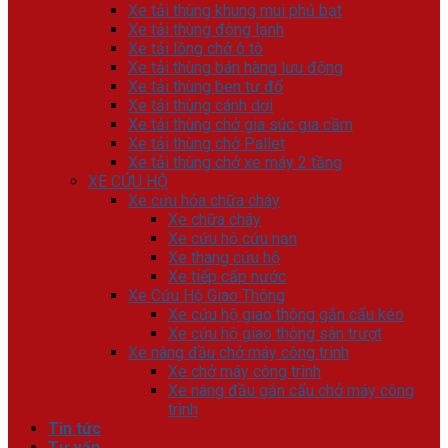
Xe tải thùng khung mui phủ bạt
Xe tải thùng đông lạnh
Xe tải lồng chở ô tô
Xe tải thùng bán hàng lưu động
Xe tải thùng ben tự đổ
Xe tải thùng cánh dơi
Xe tải thùng chở gia súc gia cầm
Xe tải thùng chở Pallet
Xe tải thùng chở xe máy 2 tầng
XE CỨU HỘ
Xe cứu hỏa chữa cháy
Xe chữa cháy
Xe cứu hộ cứu nạn
Xe thang cứu hộ
Xe tiếp cấp nước
Xe Cứu Hộ Giao Thông
Xe cứu hộ giao thông gắn cẩu kéo
Xe cứu hộ giao thông sàn trượt
Xe nâng đầu chở máy công trình
Xe chở máy công trình
Xe nâng đầu gắn cẩu chở máy công
trình
Tin tức
Tư vấn