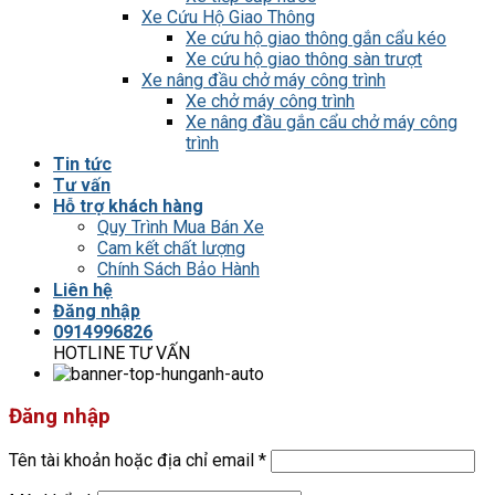
Xe Cứu Hộ Giao Thông
Xe cứu hộ giao thông gắn cẩu kéo
Xe cứu hộ giao thông sàn trượt
Xe nâng đầu chở máy công trình
Xe chở máy công trình
Xe nâng đầu gắn cẩu chở máy công
trình
Tin tức
Tư vấn
Hỗ trợ khách hàng
Quy Trình Mua Bán Xe
Cam kết chất lượng
Chính Sách Bảo Hành
Liên hệ
Đăng nhập
0914996826
HOTLINE TƯ VẤN
Đăng nhập
Tên tài khoản hoặc địa chỉ email
*