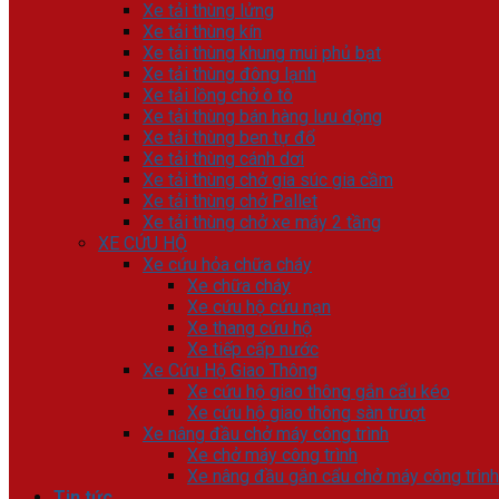
Xe tải thùng lửng
Xe tải thùng kín
Xe tải thùng khung mui phủ bạt
Xe tải thùng đông lạnh
Xe tải lồng chở ô tô
Xe tải thùng bán hàng lưu động
Xe tải thùng ben tự đổ
Xe tải thùng cánh dơi
Xe tải thùng chở gia súc gia cầm
Xe tải thùng chở Pallet
Xe tải thùng chở xe máy 2 tầng
XE CỨU HỘ
Xe cứu hỏa chữa cháy
Xe chữa cháy
Xe cứu hộ cứu nạn
Xe thang cứu hộ
Xe tiếp cấp nước
Xe Cứu Hộ Giao Thông
Xe cứu hộ giao thông gắn cẩu kéo
Xe cứu hộ giao thông sàn trượt
Xe nâng đầu chở máy công trình
Xe chở máy công trình
Xe nâng đầu gắn cẩu chở máy công trình
Tin tức