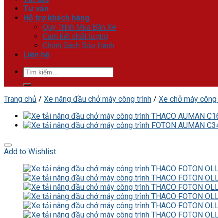
Tư vấn
Hỗ trợ khách hàng
Quy Trình Mua Bán Xe
Cam kết chất lượng
Chính Sách Bảo Hành
Liên hệ
Tìm
kiếm:
Trang chủ
/
Xe nâng đầu chở máy công trình
/
Xe chở máy công 
Add to Wishlist