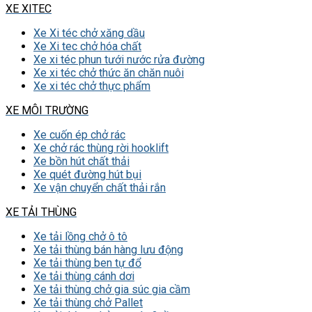
XE XITEC
Xe Xi téc chở xăng dầu
Xe Xi tec chở hóa chất
Xe xi téc phun tưới nước rửa đường
Xe xi téc chở thức ăn chăn nuôi
Xe xi téc chở thực phẩm
XE MÔI TRƯỜNG
Xe cuốn ép chở rác
Xe chở rác thùng rời hooklift
Xe bồn hút chất thải
Xe quét đường hút bụi
Xe vận chuyển chất thải rắn
XE TẢI THÙNG
Xe tải lồng chở ô tô
Xe tải thùng bán hàng lưu động
Xe tải thùng ben tự đổ
Xe tải thùng cánh dơi
Xe tải thùng chở gia súc gia cầm
Xe tải thùng chở Pallet