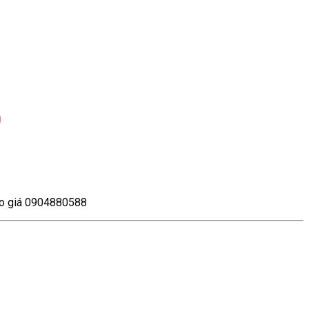
0
báo giá 0904880588