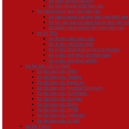
Xe quét đường hút bụi
Xe vận chuyển chất thải rắn
Xe nâng người làm việc trên cao
Xe nâng người cắt kéo làm việc trên cao
Xe tải cẩu gắn rổ nâng người làm việc tr
Xe thang nâng người làm việc trên cao
Xe XI TÉC
Xe Xi téc chở xăng dầu
Xe Xi tec chở hóa chất
Xe xi téc phun tưới nước rửa đường
Xe xi téc chở thức ăn chăn nuôi
Xe xi téc chở thực phẩm
Xe tải gắn cẩu tự hành
Xe tải gắn cẩu UNIC
Xe tải gắn cẩu Tadano
Xe tải gắn cẩu KangLim
Xe tải gắn cẩu Hyundai Everdigm
Xe tải gắn cẩu DongYang
Xe tải gắn cẩu Soosan
Xe tải gắn cẩu Atom
Xe tải gắn cẩu HYVA
Xe tải gắn cẩu Palfinger
Xe tải gắn cẩu XCMG
Xe tải Thùng