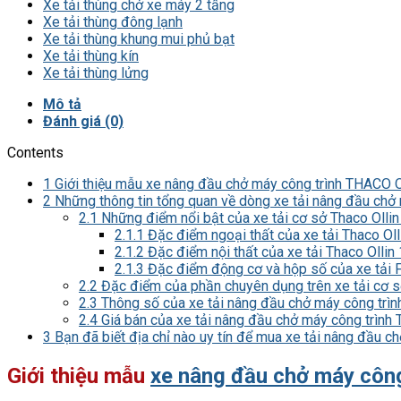
Xe tải thùng chở xe máy 2 tầng
Xe tải thùng đông lạnh
Xe tải thùng khung mui phủ bạt
Xe tải thùng kín
Xe tải thùng lửng
Mô tả
Đánh giá (0)
Contents
1
Giới thiệu mẫu xe nâng đầu chở máy công trình THACO 
2
Những thông tin tổng quan về dòng xe tải nâng đầu chở 
2.1
Những điểm nổi bật của xe tải cơ sở Thaco Olli
2.1.1
Đặc điểm ngoại thất của xe tải Thaco Oll
2.1.2
Đặc điểm nội thất của xe tải Thaco Ollin
2.1.3
Đặc điểm động cơ và hộp số của xe tải
2.2
Đặc điểm của phần chuyên dụng trên xe tải cơ s
2.3
Thông số của xe tải nâng đầu chở máy công trìn
2.4
Giá bán của xe tải nâng đầu chở máy công trình 
3
Bạn đã biết địa chỉ nào uy tín để mua xe tải nâng đầu 
Giới thiệu mẫu
xe nâng đầu chở máy côn