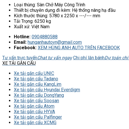
Loại thùng
:
Sàn Chở Máy Công Trình
Thiết bị chuyên dụng đi kèm
:
Hệ thống nâng hạ đầu
Kích thước thùng
:
5780 x 2250 x ---/--- mm
Tải Trọng
:
6250 kg
Xuất xứ
:
Việt Nam
Hotline:
0904880588
Email:
hunganhautovn@gmail.com
Facebook:
XEM HÙNG ANH AUTO TRÊN FACEBOOK
Tư vấn trực tuyến
Chat tư vấn ngay
Chi phí lăn bánh
Dự toán chi
XE TẢI GẮN CẨU
Xe tải gắn cẩu UNIC
Xe tải gắn cẩu Tadano
Xe tải gắn cẩu KangLim
Xe tải gắn cẩu Hyundai Everdigm
Xe tải gắn cẩu DongYang
Xe tải gắn cẩu Soosan
Xe tải gắn cẩu Atom
Xe tải gắn cẩu HYVA
Xe tải gắn cẩu Palfinger
Xe tải gắn cẩu XCMG