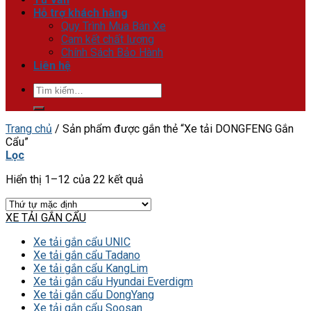
Hỗ trợ khách hàng
Quy Trình Mua Bán Xe
Cam kết chất lượng
Chính Sách Bảo Hành
Liên hệ
Tìm
kiếm:
Trang chủ
/
Sản phẩm được gắn thẻ “Xe tải DONGFENG Gắn
Cẩu”
Lọc
Hiển thị 1–12 của 22 kết quả
XE TẢI GẮN CẨU
Xe tải gắn cẩu UNIC
Xe tải gắn cẩu Tadano
Xe tải gắn cẩu KangLim
Xe tải gắn cẩu Hyundai Everdigm
Xe tải gắn cẩu DongYang
Xe tải gắn cẩu Soosan