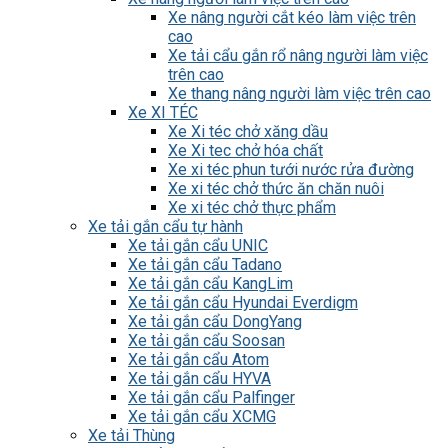
Xe nâng người cắt kéo làm việc trên
cao
Xe tải cẩu gắn rổ nâng người làm việc
trên cao
Xe thang nâng người làm việc trên cao
Xe XI TÉC
Xe Xi téc chở xăng dầu
Xe Xi tec chở hóa chất
Xe xi téc phun tưới nước rửa đường
Xe xi téc chở thức ăn chăn nuôi
Xe xi téc chở thực phẩm
Xe tải gắn cẩu tự hành
Xe tải gắn cẩu UNIC
Xe tải gắn cẩu Tadano
Xe tải gắn cẩu KangLim
Xe tải gắn cẩu Hyundai Everdigm
Xe tải gắn cẩu DongYang
Xe tải gắn cẩu Soosan
Xe tải gắn cẩu Atom
Xe tải gắn cẩu HYVA
Xe tải gắn cẩu Palfinger
Xe tải gắn cẩu XCMG
Xe tải Thùng