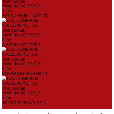
ĐẦY ĐỦ PHIẾU - GIẤY TỜ
GIAO XE TOÀN QUỐC
BẢO HÀNH CHÍNH HÃNG
HỖ TRỢ KỸ THUẬT 24/7