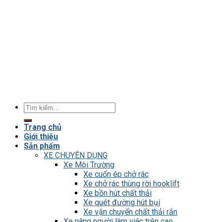
Tìm
kiếm:
Trang chủ
Giới thiệu
Sản phẩm
XE CHUYÊN DỤNG
Xe Môi Trường
Xe cuốn ép chở rác
Xe chở rác thùng rời hooklift
Xe bồn hút chất thải
Xe quét đường hút bụi
Xe vận chuyển chất thải rắn
Xe nâng người làm việc trên cao