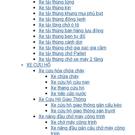
Xe tải thùng lửng
Xe tải thùng kín
Xe tải thùng khung mui phủ bạt
Xe tải thùng đông lạnh
Xe tải lồng chở ô tô
Xe tải thùng bán hàng lưu động
Xe tải thùng ben tự đổ
Xe tải thùng cánh dơi
Xe tải thùng chở gia súc gia cầm
Xe tải thùng chở Pallet
Xe tải thùng chở xe máy 2 tầng
XE CỨU HỘ
Xe cứu hỏa chữa cháy
Xe chữa cháy
Xe cứu hộ cứu nạn
Xe thang cứu hộ
Xe tiếp cấp nước
Xe Cứu Hộ Giao Thông
Xe cứu hộ giao thông gắn cẩu kéo
Xe cứu hộ giao thông sàn trượt
Xe nâng đầu chở máy công trình
Xe chở máy công trình
Xe nâng đầu gắn cẩu chở máy công
trình