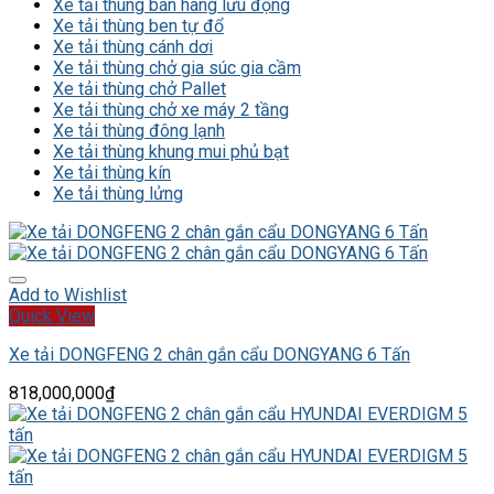
Xe tải thùng bán hàng lưu động
Xe tải thùng ben tự đổ
Xe tải thùng cánh dơi
Xe tải thùng chở gia súc gia cầm
Xe tải thùng chở Pallet
Xe tải thùng chở xe máy 2 tầng
Xe tải thùng đông lạnh
Xe tải thùng khung mui phủ bạt
Xe tải thùng kín
Xe tải thùng lửng
Add to Wishlist
Quick View
Xe tải DONGFENG 2 chân gắn cẩu DONGYANG 6 Tấn
818,000,000
₫