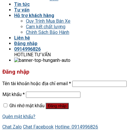
Tin tức
Tư vấn
Hỗ trợ khách hàng
Quy Trình Mua Bán Xe
Cam kết chất lượng
Chính Sách Bảo Hành
Liên hệ
Đăng nhập
0914996826
HOTLINE TƯ VẤN
Đăng nhập
Tên tài khoản hoặc địa chỉ email
*
Mật khẩu
*
Ghi nhớ mật khẩu
Đăng nhập
Quên mật khẩu?
Chat Zalo
Chat Facebook
Hotline: 0914996826