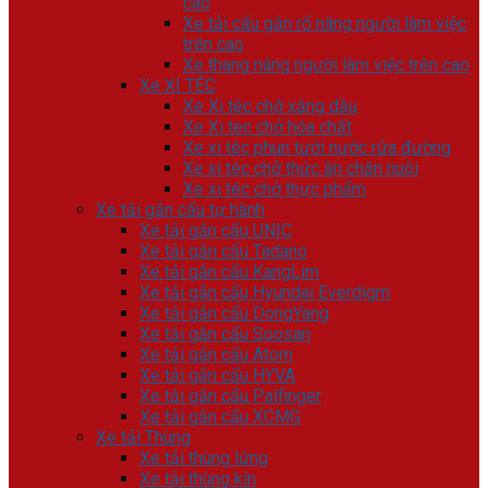
cao
Xe tải cẩu gắn rổ nâng người làm việc
trên cao
Xe thang nâng người làm việc trên cao
Xe XI TÉC
Xe Xi téc chở xăng dầu
Xe Xi tec chở hóa chất
Xe xi téc phun tưới nước rửa đường
Xe xi téc chở thức ăn chăn nuôi
Xe xi téc chở thực phẩm
Xe tải gắn cẩu tự hành
Xe tải gắn cẩu UNIC
Xe tải gắn cẩu Tadano
Xe tải gắn cẩu KangLim
Xe tải gắn cẩu Hyundai Everdigm
Xe tải gắn cẩu DongYang
Xe tải gắn cẩu Soosan
Xe tải gắn cẩu Atom
Xe tải gắn cẩu HYVA
Xe tải gắn cẩu Palfinger
Xe tải gắn cẩu XCMG
Xe tải Thùng
Xe tải thùng lửng
Xe tải thùng kín