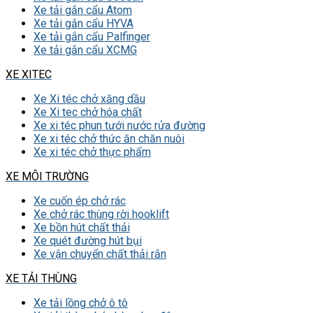
Xe tải gắn cẩu Atom
Xe tải gắn cẩu HYVA
Xe tải gắn cẩu Palfinger
Xe tải gắn cẩu XCMG
XE XITEC
Xe Xi téc chở xăng dầu
Xe Xi tec chở hóa chất
Xe xi téc phun tưới nước rửa đường
Xe xi téc chở thức ăn chăn nuôi
Xe xi téc chở thực phẩm
XE MÔI TRƯỜNG
Xe cuốn ép chở rác
Xe chở rác thùng rời hooklift
Xe bồn hút chất thải
Xe quét đường hút bụi
Xe vận chuyển chất thải rắn
XE TẢI THÙNG
Xe tải lồng chở ô tô