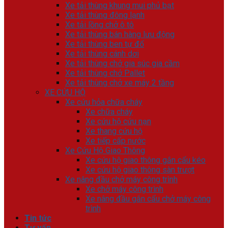
Xe tải thùng khung mui phủ bạt
Xe tải thùng đông lạnh
Xe tải lồng chở ô tô
Xe tải thùng bán hàng lưu động
Xe tải thùng ben tự đổ
Xe tải thùng cánh dơi
Xe tải thùng chở gia súc gia cầm
Xe tải thùng chở Pallet
Xe tải thùng chở xe máy 2 tầng
XE CỨU HỘ
Xe cứu hỏa chữa cháy
Xe chữa cháy
Xe cứu hộ cứu nạn
Xe thang cứu hộ
Xe tiếp cấp nước
Xe Cứu Hộ Giao Thông
Xe cứu hộ giao thông gắn cẩu kéo
Xe cứu hộ giao thông sàn trượt
Xe nâng đầu chở máy công trình
Xe chở máy công trình
Xe nâng đầu gắn cẩu chở máy công
trình
Tin tức
Tư vấn