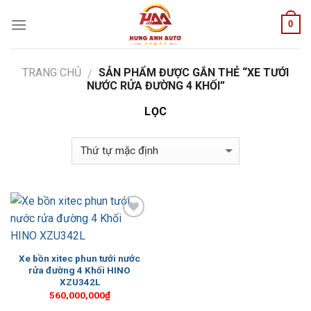
Skip
0
to
content
TRANG CHỦ
SẢN PHẨM ĐƯỢC GẮN THẺ “XE TƯỚI
/
NƯỚC RỬA ĐƯỜNG 4 KHỐI”
LỌC
Add to
Wishlist
Xe bồn xitec phun tưới nước
rửa đường 4 Khối HINO
XZU342L
560,000,000
₫