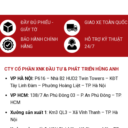
ĐẦY ĐỦ PHIẾU -
GIAO XE TOÀN QUỐC
GIẤY TỜ
BẢO HÀNH CHÍNH
HỖ TRỢ KỸ THUẬT
HÃNG
24/7
CTY CỔ PHẦN XNK ĐẦU TƯ & PHÁT TRIỂN HÙNG ANH
VP HÀ NỘI:
P616 – Nhà B2 HUD2 Twin Towers – KĐT
Tây Linh Đàm – Phường Hoàng Liệt – TP. Hà Nội
VP HCM:
138/7 An Phú Đông 03 – P. An Phú Đông – TP.
HCM
Xưởng sản xuất 1
: Km3 QL3 – Xã Vĩnh Thanh – TP. Hà
Nội