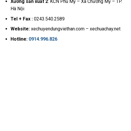
Xưởng sản xuất 2
: KCN Phú Mỹ – Xã Chương Mỹ – TP.
Hà Nội
Tel + Fax :
0243.540.2589
Website:
xechuyendungviethan.com – xechuachay.net
Hotline:
0914.996.826