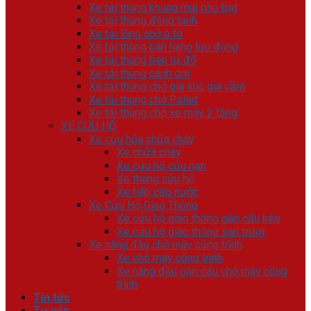
Xe tải thùng khung mui phủ bạt
Xe tải thùng đông lạnh
Xe tải lồng chở ô tô
Xe tải thùng bán hàng lưu động
Xe tải thùng ben tự đổ
Xe tải thùng cánh dơi
Xe tải thùng chở gia súc gia cầm
Xe tải thùng chở Pallet
Xe tải thùng chở xe máy 2 tầng
XE CỨU HỘ
Xe cứu hỏa chữa cháy
Xe chữa cháy
Xe cứu hộ cứu nạn
Xe thang cứu hộ
Xe tiếp cấp nước
Xe Cứu Hộ Giao Thông
Xe cứu hộ giao thông gắn cẩu kéo
Xe cứu hộ giao thông sàn trượt
Xe nâng đầu chở máy công trình
Xe chở máy công trình
Xe nâng đầu gắn cẩu chở máy công
trình
Tin tức
Tư vấn