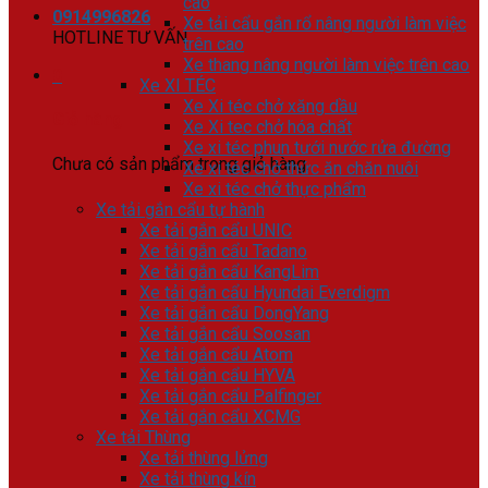
cao
0914996826
Xe tải cẩu gắn rổ nâng người làm việc
HOTLINE TƯ VẤN
trên cao
Xe thang nâng người làm việc trên cao
0
Xe XI TÉC
Xe Xi téc chở xăng dầu
Giỏ hàng
Xe Xi tec chở hóa chất
Xe xi téc phun tưới nước rửa đường
Chưa có sản phẩm trong giỏ hàng.
Xe xi téc chở thức ăn chăn nuôi
Xe xi téc chở thực phẩm
Xe tải gắn cẩu tự hành
Xe tải gắn cẩu UNIC
Xe tải gắn cẩu Tadano
Xe tải gắn cẩu KangLim
Xe tải gắn cẩu Hyundai Everdigm
Xe tải gắn cẩu DongYang
Xe tải gắn cẩu Soosan
Xe tải gắn cẩu Atom
Xe tải gắn cẩu HYVA
Xe tải gắn cẩu Palfinger
Xe tải gắn cẩu XCMG
Xe tải Thùng
Xe tải thùng lửng
Xe tải thùng kín