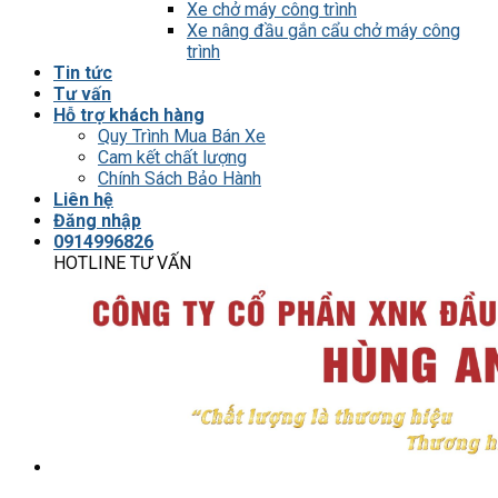
Xe chở máy công trình
Xe nâng đầu gắn cẩu chở máy công
trình
Tin tức
Tư vấn
Hỗ trợ khách hàng
Quy Trình Mua Bán Xe
Cam kết chất lượng
Chính Sách Bảo Hành
Liên hệ
Đăng nhập
0914996826
HOTLINE TƯ VẤN