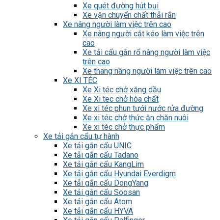
Xe quét đường hút bụi
Xe vận chuyển chất thải rắn
Xe nâng người làm việc trên cao
Xe nâng người cắt kéo làm việc trên
cao
Xe tải cẩu gắn rổ nâng người làm việc
trên cao
Xe thang nâng người làm việc trên cao
Xe XI TÉC
Xe Xi téc chở xăng dầu
Xe Xi tec chở hóa chất
Xe xi téc phun tưới nước rửa đường
Xe xi téc chở thức ăn chăn nuôi
Xe xi téc chở thực phẩm
Xe tải gắn cẩu tự hành
Xe tải gắn cẩu UNIC
Xe tải gắn cẩu Tadano
Xe tải gắn cẩu KangLim
Xe tải gắn cẩu Hyundai Everdigm
Xe tải gắn cẩu DongYang
Xe tải gắn cẩu Soosan
Xe tải gắn cẩu Atom
Xe tải gắn cẩu HYVA