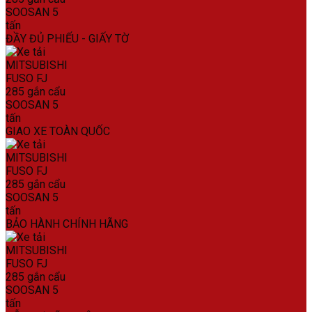
ĐẦY ĐỦ PHIẾU - GIẤY TỜ
GIAO XE TOÀN QUỐC
BẢO HÀNH CHÍNH HÃNG