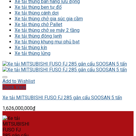
Xe tải thùng bán hàng lưu động
Xe tải thùng ben tự đổ
Xe tải thùng cánh dơi
Xe tải thùng chở gia súc gia cầm
Xe tải thùng chở Pallet
Xe tải thùng chở xe máy 2 tầng
Xe tải thùng đông lạnh
Xe tải thùng khung mui phủ bạt
Xe tải thùng kín
Xe tải thùng lửng
Add to Wishlist
Quick View
Xe tải MITSUBISHI FUSO FJ 285 gắn cẩu SOOSAN 5 tấn
1,626,000,000
₫