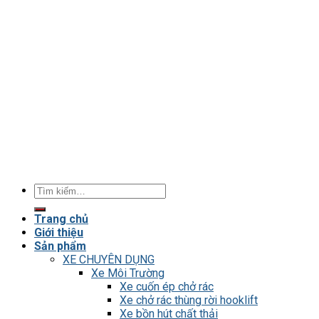
Tìm
kiếm:
Trang chủ
Giới thiệu
Sản phẩm
XE CHUYÊN DỤNG
Xe Môi Trường
Xe cuốn ép chở rác
Xe chở rác thùng rời hooklift
Xe bồn hút chất thải