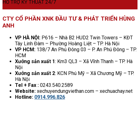
HỖ TRỢ KỸ THUẬT 24/7
CTY CỔ PHẦN XNK ĐẦU TƯ & PHÁT TRIỂN HÙNG
ANH
VP HÀ NỘI:
P616 – Nhà B2 HUD2 Twin Towers – KĐT
Tây Linh Đàm – Phường Hoàng Liệt – TP. Hà Nội
VP HCM:
138/7 An Phú Đông 03 – P. An Phú Đông – TP.
HCM
Xưởng sản xuất 1
: Km3 QL3 – Xã Vĩnh Thanh – TP. Hà
Nội
Xưởng sản xuất 2
: KCN Phú Mỹ – Xã Chương Mỹ – TP.
Hà Nội
Tel + Fax :
0243.540.2589
Website:
xechuyendungviethan.com – xechuachay.net
Hotline:
0914.996.826