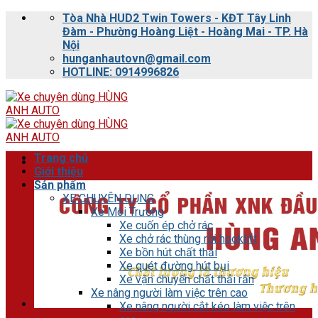
Skip
Tòa Nhà HUD2 Twin Towers - KĐT Tây Linh
to
Đàm - Phường Hoàng Liệt - Hoàng Mai - TP. Hà
content
Nội
hunganhautovn@gmail.com
HOTLINE: 0914996826
Trang chủ
Giới thiệu
Sản phẩm
XE CHUYÊN DỤNG
Xe Môi Trường
Xe cuốn ép chở rác
Xe chở rác thùng rời hooklift
Xe bồn hút chất thải
Xe quét đường hút bụi
Xe vận chuyển chất thải rắn
Xe nâng người làm việc trên cao
Xe nâng người cắt kéo làm việc trên