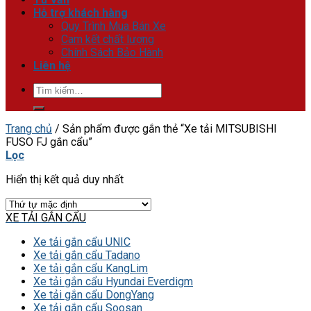
Hỗ trợ khách hàng
Quy Trình Mua Bán Xe
Cam kết chất lượng
Chính Sách Bảo Hành
Liên hệ
Tìm
kiếm:
Trang chủ
/
Sản phẩm được gắn thẻ “Xe tải MITSUBISHI
FUSO FJ gắn cẩu”
Lọc
Hiển thị kết quả duy nhất
XE TẢI GẮN CẨU
Xe tải gắn cẩu UNIC
Xe tải gắn cẩu Tadano
Xe tải gắn cẩu KangLim
Xe tải gắn cẩu Hyundai Everdigm
Xe tải gắn cẩu DongYang
Xe tải gắn cẩu Soosan