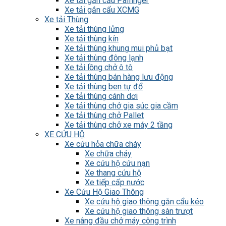
Xe tải gắn cẩu Palfinger
Xe tải gắn cẩu XCMG
Xe tải Thùng
Xe tải thùng lửng
Xe tải thùng kín
Xe tải thùng khung mui phủ bạt
Xe tải thùng đông lạnh
Xe tải lồng chở ô tô
Xe tải thùng bán hàng lưu động
Xe tải thùng ben tự đổ
Xe tải thùng cánh dơi
Xe tải thùng chở gia súc gia cầm
Xe tải thùng chở Pallet
Xe tải thùng chở xe máy 2 tầng
XE CỨU HỘ
Xe cứu hỏa chữa cháy
Xe chữa cháy
Xe cứu hộ cứu nạn
Xe thang cứu hộ
Xe tiếp cấp nước
Xe Cứu Hộ Giao Thông
Xe cứu hộ giao thông gắn cẩu kéo
Xe cứu hộ giao thông sàn trượt
Xe nâng đầu chở máy công trình