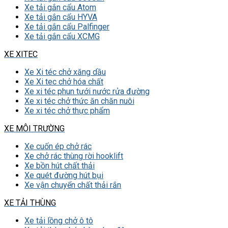
Xe tải gắn cẩu Atom
Xe tải gắn cẩu HYVA
Xe tải gắn cẩu Palfinger
Xe tải gắn cẩu XCMG
XE XITEC
Xe Xi téc chở xăng dầu
Xe Xi tec chở hóa chất
Xe xi téc phun tưới nước rửa đường
Xe xi téc chở thức ăn chăn nuôi
Xe xi téc chở thực phẩm
XE MÔI TRƯỜNG
Xe cuốn ép chở rác
Xe chở rác thùng rời hooklift
Xe bồn hút chất thải
Xe quét đường hút bụi
Xe vận chuyển chất thải rắn
XE TẢI THÙNG
Xe tải lồng chở ô tô