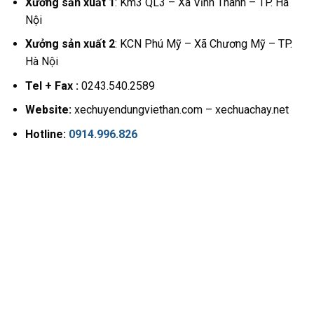
Xưởng sản xuất 1
: Km3 QL3 – Xã Vĩnh Thanh – TP. Hà
Nội
Xưởng sản xuất 2
: KCN Phú Mỹ – Xã Chương Mỹ – TP.
Hà Nội
Tel + Fax :
0243.540.2589
Website:
xechuyendungviethan.com – xechuachay.net
Hotline:
0914.996.826