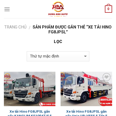
Skip
0
to
content
TRANG CHỦ
SẢN PHẨM ĐƯỢC GẮN THẺ “XE TẢI HINO
/
FG8JPSL”
LỌC
Add to
Add to
Wishlist
Wishlist
Xe tải Hino FG8JPSL gắn
Xe tải Hino FG8JPSL gắn
cẩu KANGLIM KS1056T/S 5
cẩu Unic UR-V555 5 Tấn 5