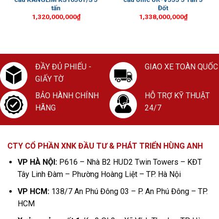
tấn
Đốt
1,320,000,000
₫
1,338,000,000
₫
ĐẦY ĐỦ PHIẾU -
GIAO XE TOÀN QUỐC
GIẤY TỜ
BẢO HÀNH CHÍNH
HỖ TRỢ KỸ THUẬT
HÃNG
24/7
CTY CỔ PHẦN XNK ĐẦU TƯ & PHÁT TRIỂN HÙNG ANH
VP HÀ NỘI:
P616 – Nhà B2 HUD2 Twin Towers – KĐT
Tây Linh Đàm – Phường Hoàng Liệt – TP. Hà Nội
VP HCM:
138/7 An Phú Đông 03 – P. An Phú Đông – TP.
HCM