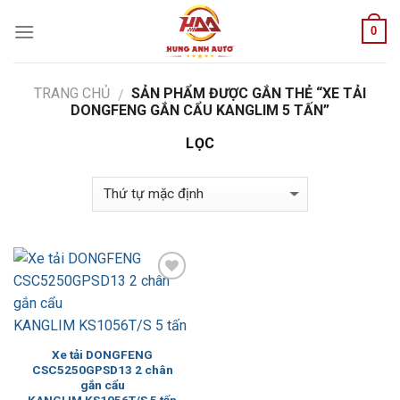
Skip
0
to
content
TRANG CHỦ
SẢN PHẨM ĐƯỢC GẮN THẺ “XE TẢI
/
DONGFENG GẮN CẨU KANGLIM 5 TẤN”
LỌC
Add to
Wishlist
Xe tải DONGFENG
CSC5250GPSD13 2 chân
gắn cẩu