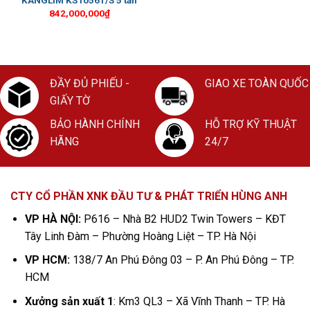
KANGLIM KS1056T/S 5 tấn
842,000,000
₫
ĐẦY ĐỦ PHIẾU -
GIAO XE TOÀN QUỐC
GIẤY TỜ
BẢO HÀNH CHÍNH
HỖ TRỢ KỸ THUẬT
HÃNG
24/7
CTY CỔ PHẦN XNK ĐẦU TƯ & PHÁT TRIỂN HÙNG ANH
VP HÀ NỘI:
P616 – Nhà B2 HUD2 Twin Towers – KĐT
Tây Linh Đàm – Phường Hoàng Liệt – TP. Hà Nội
VP HCM:
138/7 An Phú Đông 03 – P. An Phú Đông – TP.
HCM
Xưởng sản xuất 1
: Km3 QL3 – Xã Vĩnh Thanh – TP. Hà