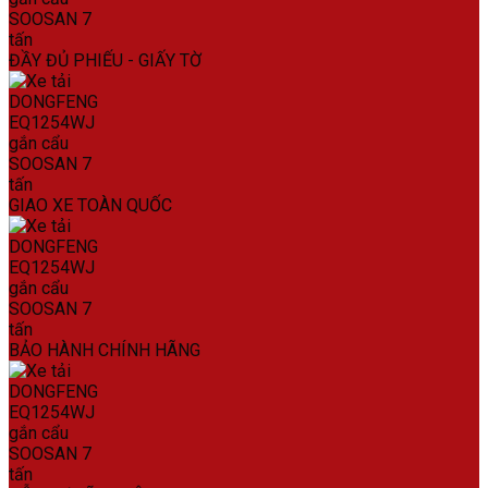
ĐẦY ĐỦ PHIẾU - GIẤY TỜ
GIAO XE TOÀN QUỐC
BẢO HÀNH CHÍNH HÃNG