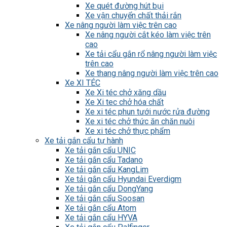
Xe quét đường hút bụi
Xe vận chuyển chất thải rắn
Xe nâng người làm việc trên cao
Xe nâng người cắt kéo làm việc trên
cao
Xe tải cẩu gắn rổ nâng người làm việc
trên cao
Xe thang nâng người làm việc trên cao
Xe XI TÉC
Xe Xi téc chở xăng dầu
Xe Xi tec chở hóa chất
Xe xi téc phun tưới nước rửa đường
Xe xi téc chở thức ăn chăn nuôi
Xe xi téc chở thực phẩm
Xe tải gắn cẩu tự hành
Xe tải gắn cẩu UNIC
Xe tải gắn cẩu Tadano
Xe tải gắn cẩu KangLim
Xe tải gắn cẩu Hyundai Everdigm
Xe tải gắn cẩu DongYang
Xe tải gắn cẩu Soosan
Xe tải gắn cẩu Atom
Xe tải gắn cẩu HYVA