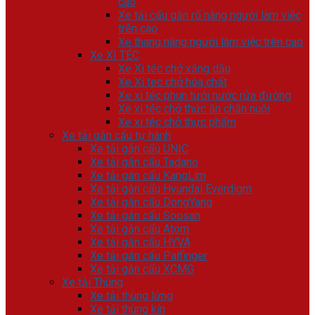
cao
Xe tải cẩu gắn rổ nâng người làm việc
trên cao
Xe thang nâng người làm việc trên cao
Xe XI TÉC
Xe Xi téc chở xăng dầu
Xe Xi tec chở hóa chất
Xe xi téc phun tưới nước rửa đường
Xe xi téc chở thức ăn chăn nuôi
Xe xi téc chở thực phẩm
Xe tải gắn cẩu tự hành
Xe tải gắn cẩu UNIC
Xe tải gắn cẩu Tadano
Xe tải gắn cẩu KangLim
Xe tải gắn cẩu Hyundai Everdigm
Xe tải gắn cẩu DongYang
Xe tải gắn cẩu Soosan
Xe tải gắn cẩu Atom
Xe tải gắn cẩu HYVA
Xe tải gắn cẩu Palfinger
Xe tải gắn cẩu XCMG
Xe tải Thùng
Xe tải thùng lửng
Xe tải thùng kín