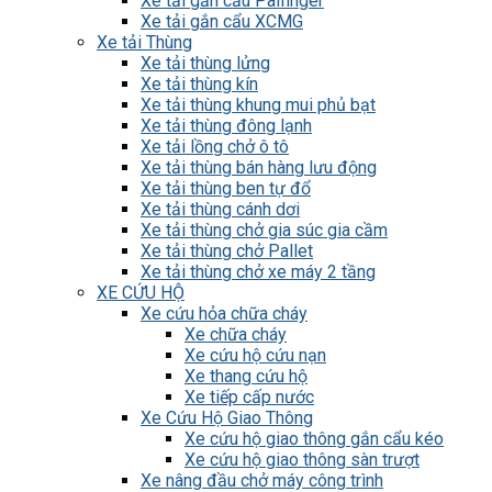
Xe tải gắn cẩu Palfinger
Xe tải gắn cẩu XCMG
Xe tải Thùng
Xe tải thùng lửng
Xe tải thùng kín
Xe tải thùng khung mui phủ bạt
Xe tải thùng đông lạnh
Xe tải lồng chở ô tô
Xe tải thùng bán hàng lưu động
Xe tải thùng ben tự đổ
Xe tải thùng cánh dơi
Xe tải thùng chở gia súc gia cầm
Xe tải thùng chở Pallet
Xe tải thùng chở xe máy 2 tầng
XE CỨU HỘ
Xe cứu hỏa chữa cháy
Xe chữa cháy
Xe cứu hộ cứu nạn
Xe thang cứu hộ
Xe tiếp cấp nước
Xe Cứu Hộ Giao Thông
Xe cứu hộ giao thông gắn cẩu kéo
Xe cứu hộ giao thông sàn trượt
Xe nâng đầu chở máy công trình