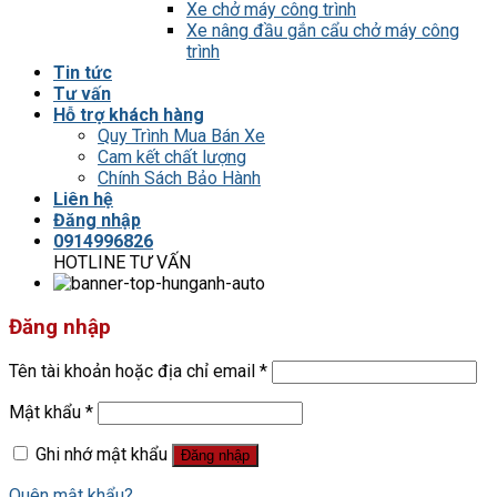
Xe chở máy công trình
Xe nâng đầu gắn cẩu chở máy công
trình
Tin tức
Tư vấn
Hỗ trợ khách hàng
Quy Trình Mua Bán Xe
Cam kết chất lượng
Chính Sách Bảo Hành
Liên hệ
Đăng nhập
0914996826
HOTLINE TƯ VẤN
Đăng nhập
Tên tài khoản hoặc địa chỉ email
*
Mật khẩu
*
Ghi nhớ mật khẩu
Đăng nhập
Quên mật khẩu?