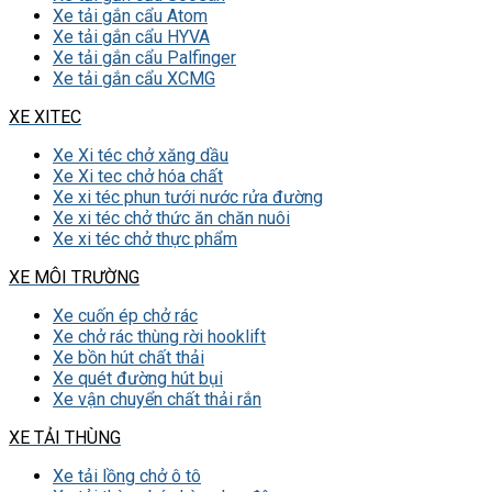
Xe tải gắn cẩu Atom
Xe tải gắn cẩu HYVA
Xe tải gắn cẩu Palfinger
Xe tải gắn cẩu XCMG
XE XITEC
Xe Xi téc chở xăng dầu
Xe Xi tec chở hóa chất
Xe xi téc phun tưới nước rửa đường
Xe xi téc chở thức ăn chăn nuôi
Xe xi téc chở thực phẩm
XE MÔI TRƯỜNG
Xe cuốn ép chở rác
Xe chở rác thùng rời hooklift
Xe bồn hút chất thải
Xe quét đường hút bụi
Xe vận chuyển chất thải rắn
XE TẢI THÙNG
Xe tải lồng chở ô tô