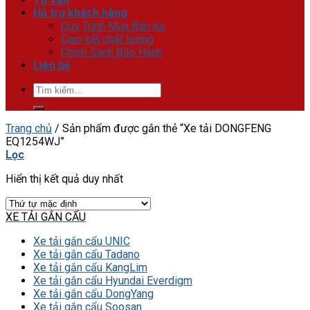
Hỗ trợ khách hàng
Quy Trình Mua Bán Xe
Cam kết chất lượng
Chính Sách Bảo Hành
Liên hệ
Tìm
kiếm:
Trang chủ
/
Sản phẩm được gắn thẻ “Xe tải DONGFENG
EQ1254WJ”
Lọc
Hiển thị kết quả duy nhất
XE TẢI GẮN CẨU
Xe tải gắn cẩu UNIC
Xe tải gắn cẩu Tadano
Xe tải gắn cẩu KangLim
Xe tải gắn cẩu Hyundai Everdigm
Xe tải gắn cẩu DongYang
Xe tải gắn cẩu Soosan