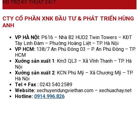
HỖ TRỢ KỸ THUẬT 24/7
CTY CỔ PHẦN XNK ĐẦU TƯ & PHÁT TRIỂN HÙNG
ANH
VP HÀ NỘI:
P616 – Nhà B2 HUD2 Twin Towers – KĐT
Tây Linh Đàm – Phường Hoàng Liệt – TP. Hà Nội
VP HCM:
138/7 An Phú Đông 03 – P. An Phú Đông – TP.
HCM
Xưởng sản xuất 1
: Km3 QL3 – Xã Vĩnh Thanh – TP. Hà
Nội
Xưởng sản xuất 2
: KCN Phú Mỹ – Xã Chương Mỹ – TP.
Hà Nội
Tel + Fax :
0243.540.2589
Website:
xechuyendungviethan.com – xechuachay.net
Hotline:
0914.996.826