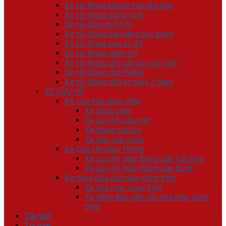
Xe tải thùng khung mui phủ bạt
Xe tải thùng đông lạnh
Xe tải lồng chở ô tô
Xe tải thùng bán hàng lưu động
Xe tải thùng ben tự đổ
Xe tải thùng cánh dơi
Xe tải thùng chở gia súc gia cầm
Xe tải thùng chở Pallet
Xe tải thùng chở xe máy 2 tầng
XE CỨU HỘ
Xe cứu hỏa chữa cháy
Xe chữa cháy
Xe cứu hộ cứu nạn
Xe thang cứu hộ
Xe tiếp cấp nước
Xe Cứu Hộ Giao Thông
Xe cứu hộ giao thông gắn cẩu kéo
Xe cứu hộ giao thông sàn trượt
Xe nâng đầu chở máy công trình
Xe chở máy công trình
Xe nâng đầu gắn cẩu chở máy công
trình
Tin tức
Tư vấn