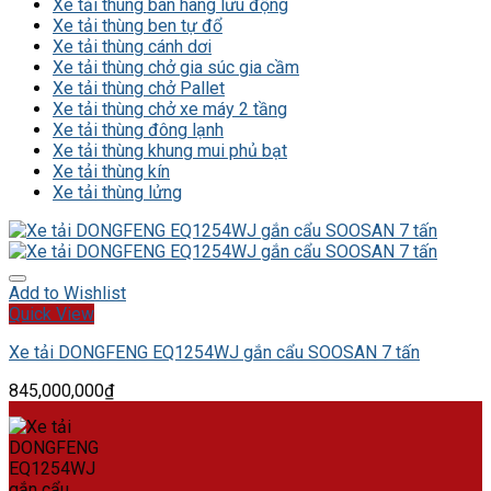
Xe tải thùng bán hàng lưu động
Xe tải thùng ben tự đổ
Xe tải thùng cánh dơi
Xe tải thùng chở gia súc gia cầm
Xe tải thùng chở Pallet
Xe tải thùng chở xe máy 2 tầng
Xe tải thùng đông lạnh
Xe tải thùng khung mui phủ bạt
Xe tải thùng kín
Xe tải thùng lửng
Add to Wishlist
Quick View
Xe tải DONGFENG EQ1254WJ gắn cẩu SOOSAN 7 tấn
845,000,000
₫