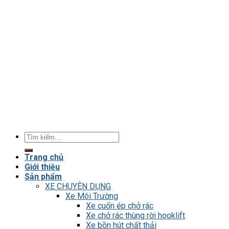
Tìm
kiếm:
Trang chủ
Giới thiệu
Sản phẩm
XE CHUYÊN DỤNG
Xe Môi Trường
Xe cuốn ép chở rác
Xe chở rác thùng rời hooklift
Xe bồn hút chất thải