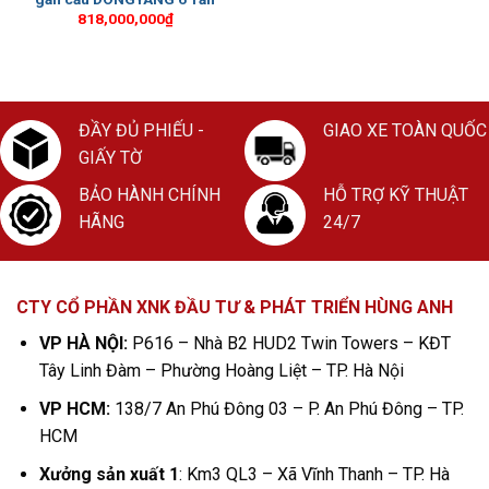
818,000,000
₫
ĐẦY ĐỦ PHIẾU -
GIAO XE TOÀN QUỐC
GIẤY TỜ
BẢO HÀNH CHÍNH
HỖ TRỢ KỸ THUẬT
HÃNG
24/7
CTY CỔ PHẦN XNK ĐẦU TƯ & PHÁT TRIỂN HÙNG ANH
VP HÀ NỘI:
P616 – Nhà B2 HUD2 Twin Towers – KĐT
Tây Linh Đàm – Phường Hoàng Liệt – TP. Hà Nội
VP HCM:
138/7 An Phú Đông 03 – P. An Phú Đông – TP.
HCM
Xưởng sản xuất 1
: Km3 QL3 – Xã Vĩnh Thanh – TP. Hà