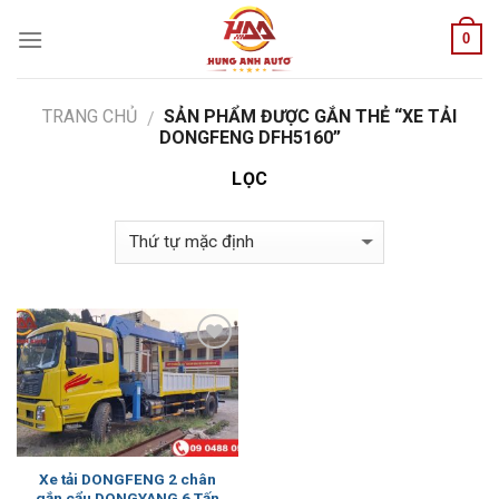
Skip
0
to
content
TRANG CHỦ
SẢN PHẨM ĐƯỢC GẮN THẺ “XE TẢI
/
DONGFENG DFH5160”
LỌC
Add to
Wishlist
Xe tải DONGFENG 2 chân
gắn cẩu DONGYANG 6 Tấn