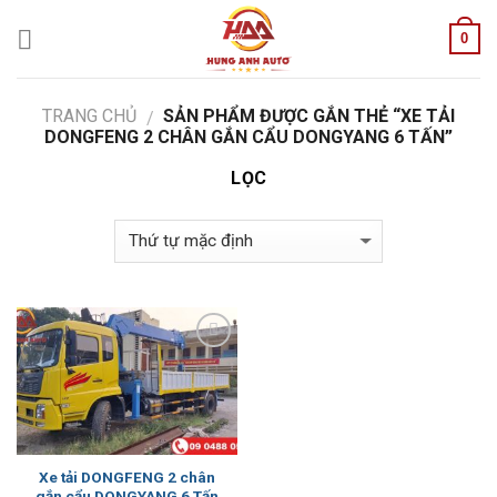
Skip
0
to
content
TRANG CHỦ
SẢN PHẨM ĐƯỢC GẮN THẺ “XE TẢI
/
DONGFENG 2 CHÂN GẮN CẨU DONGYANG 6 TẤN”
LỌC
Add to
Wishlist
Xe tải DONGFENG 2 chân
gắn cẩu DONGYANG 6 Tấn