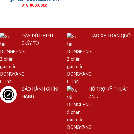
818,000,000
₫
ĐẦY ĐỦ PHIẾU -
GIAO XE TOÀN QUỐC
GIẤY TỜ
BẢO HÀNH CHÍNH
HỖ TRỢ KỸ THUẬT
HÃNG
24/7