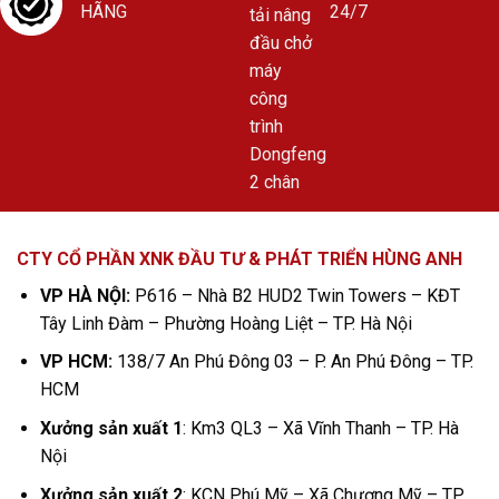
HÃNG
24/7
CTY CỔ PHẦN XNK ĐẦU TƯ & PHÁT TRIỂN HÙNG ANH
VP HÀ NỘI:
P616 – Nhà B2 HUD2 Twin Towers – KĐT
Tây Linh Đàm – Phường Hoàng Liệt – TP. Hà Nội
VP HCM:
138/7 An Phú Đông 03 – P. An Phú Đông – TP.
HCM
Xưởng sản xuất 1
: Km3 QL3 – Xã Vĩnh Thanh – TP. Hà
Nội
Xưởng sản xuất 2
: KCN Phú Mỹ – Xã Chương Mỹ – TP.