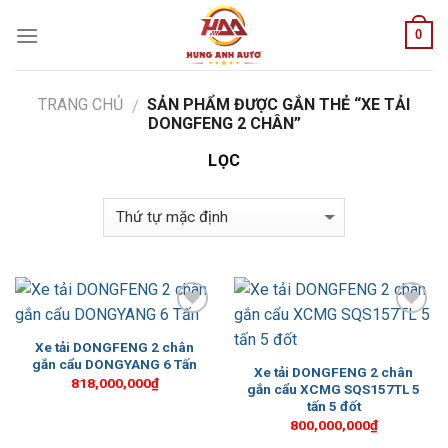
Skip
0
to
content
TRANG CHỦ
SẢN PHẨM ĐƯỢC GẮN THẺ “XE TẢI
/
DONGFENG 2 CHÂN”
LỌC
Add to
Add to
Wishlist
Wishlist
Xe tải DONGFENG 2 chân
gắn cẩu DONGYANG 6 Tấn
Xe tải DONGFENG 2 chân
818,000,000
₫
gắn cẩu XCMG SQS157TL 5
tấn 5 đốt
800,000,000
₫