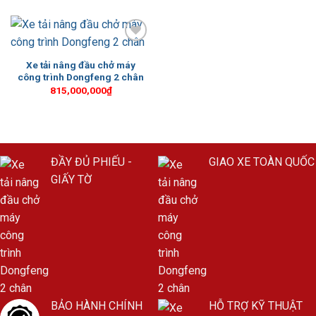
Add to
Wishlist
Xe tải nâng đầu chở máy
công trình Dongfeng 2 chân
815,000,000
₫
ĐẦY ĐỦ PHIẾU -
GIAO XE TOÀN QUỐC
GIẤY TỜ
BẢO HÀNH CHÍNH
HỖ TRỢ KỸ THUẬT