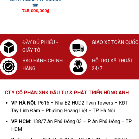
tấn
745,000,000
₫
ĐẦY ĐỦ PHIẾU -
GIAO XE TOÀN QUỐC
GIẤY TỜ
BẢO HÀNH CHÍNH
HỖ TRỢ KỸ THUẬT
HÃNG
24/7
CTY CỔ PHẦN XNK ĐẦU TƯ & PHÁT TRIỂN HÙNG ANH
VP HÀ NỘI:
P616 – Nhà B2 HUD2 Twin Towers – KĐT
Tây Linh Đàm – Phường Hoàng Liệt – TP. Hà Nội
VP HCM:
138/7 An Phú Đông 03 – P. An Phú Đông – TP.
HCM