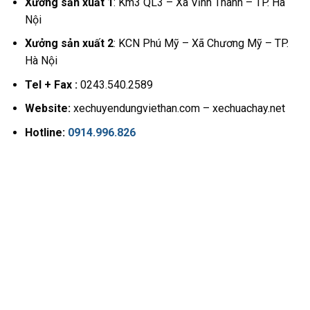
Xưởng sản xuất 1
: Km3 QL3 – Xã Vĩnh Thanh – TP. Hà
Nội
Xưởng sản xuất 2
: KCN Phú Mỹ – Xã Chương Mỹ – TP.
Hà Nội
Tel + Fax :
0243.540.2589
Website:
xechuyendungviethan.com – xechuachay.net
Hotline:
0914.996.826