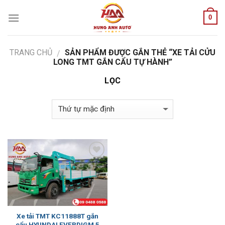
Skip
0
to
content
TRANG CHỦ
SẢN PHẨM ĐƯỢC GẮN THẺ “XE TẢI CỬU
/
LONG TMT GẮN CẨU TỰ HÀNH”
LỌC
Add to
Wishlist
Xe tải TMT KC11888T gắn
cẩu HYUNDAI EVERDIGM 5