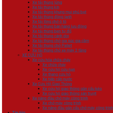
Xe tải thùng lửng
Xe tải thùng kín
Xe tải thùng khung mui phủ bạt
Xe tải thùng đông lạnh
Xe tải lồng chở ô tô
Xe tải thùng bán hàng lưu động
Xe tải thùng ben tự đổ
Xe tải thùng cánh dơi
Xe tải thùng chở gia súc gia cầm
Xe tải thùng chở Pallet
Xe tải thùng chở xe máy 2 tầng
XE CỨU HỘ
Xe cứu hỏa chữa cháy
Xe chữa cháy
Xe cứu hộ cứu nạn
Xe thang cứu hộ
Xe tiếp cấp nước
Xe Cứu Hộ Giao Thông
Xe cứu hộ giao thông gắn cẩu kéo
Xe cứu hộ giao thông sàn trượt
Xe nâng đầu chở máy công trình
Xe chở máy công trình
Xe nâng đầu gắn cẩu chở máy công trình
Tin tức