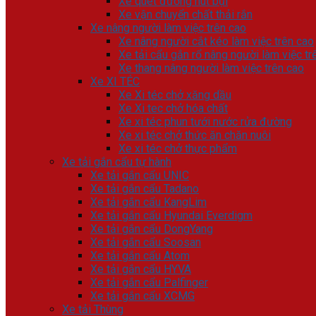
Xe quét đường hút bụi
Xe vận chuyển chất thải rắn
Xe nâng người làm việc trên cao
Xe nâng người cắt kéo làm việc trên cao
Xe tải cẩu gắn rổ nâng người làm việc tr
Xe thang nâng người làm việc trên cao
Xe XI TÉC
Xe Xi téc chở xăng dầu
Xe Xi tec chở hóa chất
Xe xi téc phun tưới nước rửa đường
Xe xi téc chở thức ăn chăn nuôi
Xe xi téc chở thực phẩm
Xe tải gắn cẩu tự hành
Xe tải gắn cẩu UNIC
Xe tải gắn cẩu Tadano
Xe tải gắn cẩu KangLim
Xe tải gắn cẩu Hyundai Everdigm
Xe tải gắn cẩu DongYang
Xe tải gắn cẩu Soosan
Xe tải gắn cẩu Atom
Xe tải gắn cẩu HYVA
Xe tải gắn cẩu Palfinger
Xe tải gắn cẩu XCMG
Xe tải Thùng