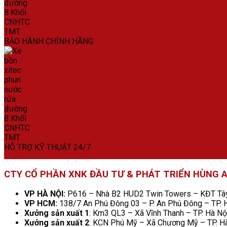
BẢO HÀNH CHÍNH HÃNG
HỖ TRỢ KỸ THUẬT 24/7
CTY CỔ PHẦN XNK ĐẦU TƯ & PHÁT TRIỂN HÙNG 
VP HÀ NỘI:
P616 – Nhà B2 HUD2 Twin Towers – KĐT Tây 
VP HCM:
138/7 An Phú Đông 03 – P. An Phú Đông – TP.
Xưởng sản xuất 1
: Km3 QL3 – Xã Vĩnh Thanh – TP. Hà Nộ
Xưởng sản xuất 2
: KCN Phú Mỹ – Xã Chương Mỹ – TP. H