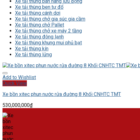
Xe tải thùng bán hàng lưu động
Xe tải thùng ben tự đổ
Xe tải thùng cánh dơi
Xe tải thùng chở gia súc gia cầm
Xe tải thùng chở Pallet
Xe tải thùng chở xe máy 2 tầng
Xe tải thùng đông lạnh
Xe tải thùng khung mui phủ bạt
Xe tải thùng kín
Xe tải thùng lửng
Add to Wishlist
Quick View
Xe bồn xitec phun nước rửa đường 8 Khối CNHTC TMT
530,000,000
₫