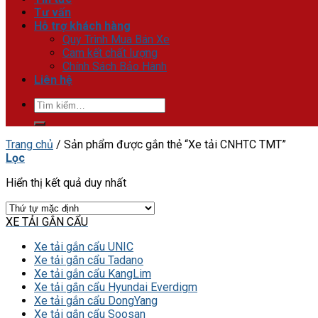
Tư vấn
Hỗ trợ khách hàng
Quy Trình Mua Bán Xe
Cam kết chất lượng
Chính Sách Bảo Hành
Liên hệ
Tìm
kiếm:
Trang chủ
/
Sản phẩm được gắn thẻ “Xe tải CNHTC TMT”
Lọc
Hiển thị kết quả duy nhất
XE TẢI GẮN CẨU
Xe tải gắn cẩu UNIC
Xe tải gắn cẩu Tadano
Xe tải gắn cẩu KangLim
Xe tải gắn cẩu Hyundai Everdigm
Xe tải gắn cẩu DongYang
Xe tải gắn cẩu Soosan