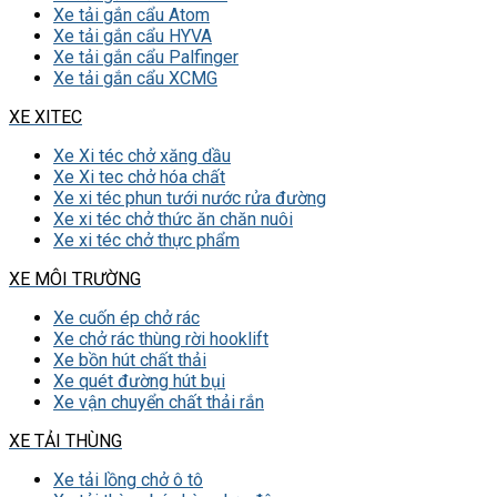
Xe tải gắn cẩu Atom
Xe tải gắn cẩu HYVA
Xe tải gắn cẩu Palfinger
Xe tải gắn cẩu XCMG
XE XITEC
Xe Xi téc chở xăng dầu
Xe Xi tec chở hóa chất
Xe xi téc phun tưới nước rửa đường
Xe xi téc chở thức ăn chăn nuôi
Xe xi téc chở thực phẩm
XE MÔI TRƯỜNG
Xe cuốn ép chở rác
Xe chở rác thùng rời hooklift
Xe bồn hút chất thải
Xe quét đường hút bụi
Xe vận chuyển chất thải rắn
XE TẢI THÙNG
Xe tải lồng chở ô tô