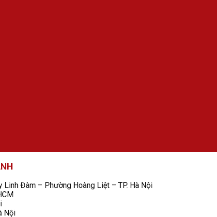
ANH
Linh Đàm – Phường Hoàng Liệt – TP. Hà Nội
 HCM
i
à Nội