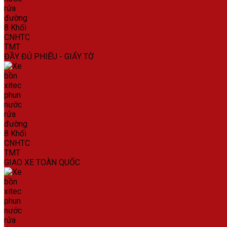
ĐẦY ĐỦ PHIẾU - GIẤY TỜ
GIAO XE TOÀN QUỐC