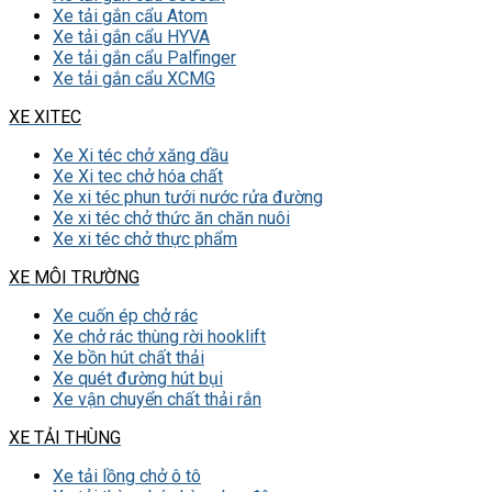
Xe tải gắn cẩu Atom
Xe tải gắn cẩu HYVA
Xe tải gắn cẩu Palfinger
Xe tải gắn cẩu XCMG
XE XITEC
Xe Xi téc chở xăng dầu
Xe Xi tec chở hóa chất
Xe xi téc phun tưới nước rửa đường
Xe xi téc chở thức ăn chăn nuôi
Xe xi téc chở thực phẩm
XE MÔI TRƯỜNG
Xe cuốn ép chở rác
Xe chở rác thùng rời hooklift
Xe bồn hút chất thải
Xe quét đường hút bụi
Xe vận chuyển chất thải rắn
XE TẢI THÙNG
Xe tải lồng chở ô tô