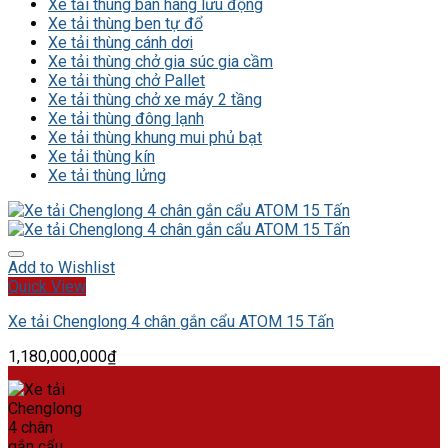
Xe tải thùng bán hàng lưu động
Xe tải thùng ben tự đổ
Xe tải thùng cánh dơi
Xe tải thùng chở gia súc gia cầm
Xe tải thùng chở Pallet
Xe tải thùng chở xe máy 2 tầng
Xe tải thùng đông lạnh
Xe tải thùng khung mui phủ bạt
Xe tải thùng kín
Xe tải thùng lửng
Add to Wishlist
Quick View
Xe tải Chenglong 4 chân gắn cẩu ATOM 15 Tấn
1,180,000,000
₫