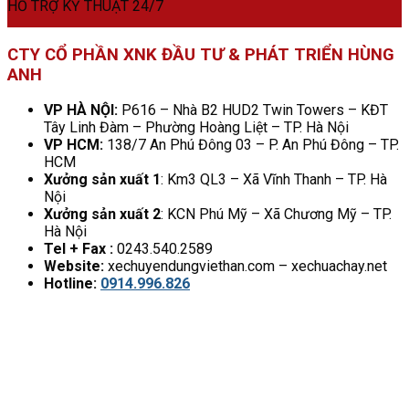
HỖ TRỢ KỸ THUẬT 24/7
CTY CỔ PHẦN XNK ĐẦU TƯ & PHÁT TRIỂN HÙNG
ANH
VP HÀ NỘI:
P616 – Nhà B2 HUD2 Twin Towers – KĐT
Tây Linh Đàm – Phường Hoàng Liệt – TP. Hà Nội
VP HCM:
138/7 An Phú Đông 03 – P. An Phú Đông – TP.
HCM
Xưởng sản xuất 1
: Km3 QL3 – Xã Vĩnh Thanh – TP. Hà
Nội
Xưởng sản xuất 2
: KCN Phú Mỹ – Xã Chương Mỹ – TP.
Hà Nội
Tel + Fax :
0243.540.2589
Website:
xechuyendungviethan.com – xechuachay.net
Hotline:
0914.996.826