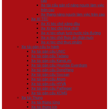
cao
Xe tải cẩu gắn rổ nâng người làm việc
trên cao
Xe thang nâng người làm việc trên cao
Xe XI TÉC
Xe Xi téc chở xăng dầu
Xe Xi tec chở hóa chất
Xe xi téc phun tưới nước rửa đường
Xe xi téc chở thức ăn chăn nuôi
Xe xi téc chở thực phẩm
Xe tải gắn cẩu tự hành
Xe tải gắn cẩu UNIC
Xe tải gắn cẩu Tadano
Xe tải gắn cẩu KangLim
Xe tải gắn cẩu Hyundai Everdigm
Xe tải gắn cẩu DongYang
Xe tải gắn cẩu Soosan
Xe tải gắn cẩu Atom
Xe tải gắn cẩu HYVA
Xe tải gắn cẩu Palfinger
Xe tải gắn cẩu XCMG
Xe tải Thùng
Xe tải thùng lửng
Xe tải thùng kín