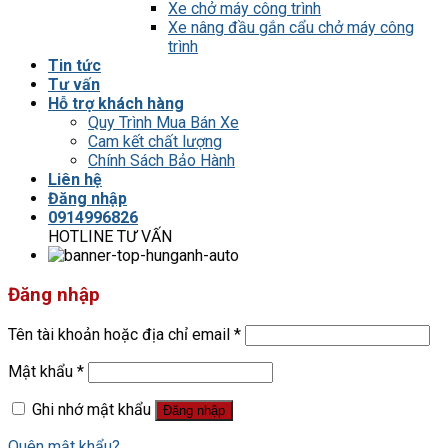
Xe chở máy công trình
Xe nâng đầu gắn cẩu chở máy công
trình
Tin tức
Tư vấn
Hỗ trợ khách hàng
Quy Trình Mua Bán Xe
Cam kết chất lượng
Chính Sách Bảo Hành
Liên hệ
Đăng nhập
0914996826
HOTLINE TƯ VẤN
Đăng nhập
Tên tài khoản hoặc địa chỉ email
*
Mật khẩu
*
Ghi nhớ mật khẩu
Đăng nhập
Quên mật khẩu?