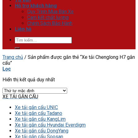
Hỗ trợ khách hàng
Quy Trình Mua Bán Xe
Cam kết chất lượng
Chính Sách Bảo Hành
Liên hệ
Tìm
kiếm:
Trang chủ
/
Sản phẩm được gắn thẻ “Xe tải Chenglong H7 gắn
cẩu”
Lọc
Hiển thị kết quả duy nhất
XE TẢI GẮN CẨU
Xe tải gắn cẩu UNIC
Xe tải gắn cẩu Tadano
Xe tải gắn cẩu KangLim
Xe tải gắn cẩu Hyundai Everdigm
Xe tải gắn cẩu DongYang
Xe tải gắn cẩu Soosan