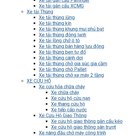
Xe tải gắn cẩu Palfinger
Xe tải gắn cẩu XCMG
Xe tải Thùng
Xe tải thùng lửng
Xe tải thùng kín
Xe tải thùng khung mui phủ bạt
Xe tải thùng đông lạnh
Xe tải lồng chở ô tô
Xe tải thùng bán hàng lưu động
Xe tải thùng ben tự đổ
Xe tải thùng cánh dơi
Xe tải thùng chở gia súc gia cầm
Xe tải thùng chở Pallet
Xe tải thùng chở xe máy 2 tầng
XE CỨU HỘ
Xe cứu hỏa chữa cháy
Xe chữa cháy
Xe cứu hộ cứu nạn
Xe thang cứu hộ
Xe tiếp cấp nước
Xe Cứu Hộ Giao Thông
Xe cứu hộ giao thông gắn cẩu kéo
Xe cứu hộ giao thông sàn trượt
Xe nâng đầu chở máy công trình