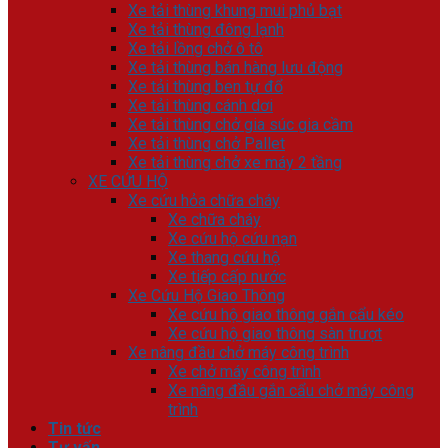
Xe tải thùng khung mui phủ bạt
Xe tải thùng đông lạnh
Xe tải lồng chở ô tô
Xe tải thùng bán hàng lưu động
Xe tải thùng ben tự đổ
Xe tải thùng cánh dơi
Xe tải thùng chở gia súc gia cầm
Xe tải thùng chở Pallet
Xe tải thùng chở xe máy 2 tầng
XE CỨU HỘ
Xe cứu hỏa chữa cháy
Xe chữa cháy
Xe cứu hộ cứu nạn
Xe thang cứu hộ
Xe tiếp cấp nước
Xe Cứu Hộ Giao Thông
Xe cứu hộ giao thông gắn cẩu kéo
Xe cứu hộ giao thông sàn trượt
Xe nâng đầu chở máy công trình
Xe chở máy công trình
Xe nâng đầu gắn cẩu chở máy công
trình
Tin tức
Tư vấn