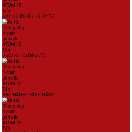
ĐẦY ĐỦ PHIẾU - GIẤY TỜ
GIAO XE TOÀN QUỐC
BẢO HÀNH CHÍNH HÃNG