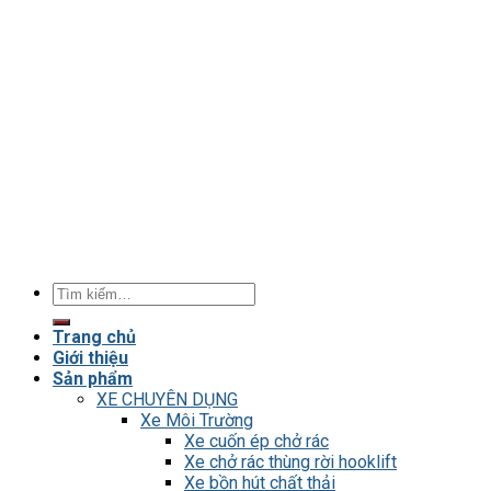
Tìm
kiếm:
Trang chủ
Giới thiệu
Sản phẩm
XE CHUYÊN DỤNG
Xe Môi Trường
Xe cuốn ép chở rác
Xe chở rác thùng rời hooklift
Xe bồn hút chất thải