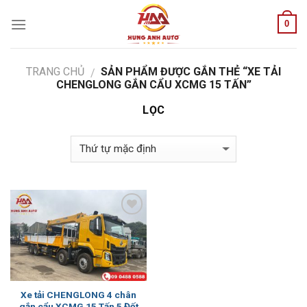
Skip
0
to
content
TRANG CHỦ
SẢN PHẨM ĐƯỢC GẮN THẺ “XE TẢI
/
CHENGLONG GẮN CẨU XCMG 15 TẤN”
LỌC
Add to
Wishlist
Xe tải CHENGLONG 4 chân
gắn cẩu XCMG 15 Tấn 5 Đốt