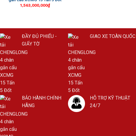
1,563,000,000
₫
ĐẦY ĐỦ PHIẾU -
GIAO XE TOÀN QUỐC
GIẤY TỜ
BẢO HÀNH CHÍNH
HỖ TRỢ KỸ THUẬT
HÃNG
24/7