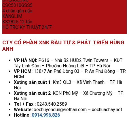
HỖ TRỢ KỸ THUẬT 24/7
CTY CỔ PHẦN XNK ĐẦU TƯ & PHÁT TRIỂN HÙNG
ANH
VP HÀ NỘI:
P616 – Nhà B2 HUD2 Twin Towers – KĐT
Tây Linh Đàm – Phường Hoàng Liệt – TP. Hà Nội
VP HCM:
138/7 An Phú Đông 03 – P. An Phú Đông – TP.
HCM
Xưởng sản xuất 1
: Km3 QL3 – Xã Vĩnh Thanh – TP. Hà
Nội
Xưởng sản xuất 2
: KCN Phú Mỹ – Xã Chương Mỹ – TP.
Hà Nội
Tel + Fax :
0243.540.2589
Website:
xechuyendungviethan.com – xechuachay.net
Hotline:
0914.996.826