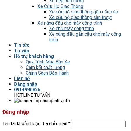
Xe tiếp cấp nước
Xe Cứu Hộ Giao Thông
Xe cứu hộ giao thông gắn cẩu kéo
Xe cứu hộ giao thông sàn trượt
Xe nâng đầu chở máy công trình
Xe chở máy công trình
Xe nâng đầu gắn cẩu chở máy công
trình
Tin tức
Tư vấn
Hỗ trợ khách hàng
Quy Trình Mua Bán Xe
Cam kết chất lượng
Chính Sách Bảo Hành
Liên hệ
Đăng nhập
0914996826
HOTLINE TƯ VẤN
Đăng nhập
Tên tài khoản hoặc địa chỉ email
*