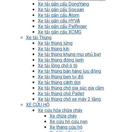
Xe tải gắn cẩu DongYang
Xe tải gắn cẩu Soosan
Xe tải gắn cẩu Atom
Xe tải gắn cẩu HYVA
Xe tải gắn cẩu Palfinger
Xe tải gắn cẩu XCMG
Xe tải Thùng
Xe tải thùng lửng
Xe tải thùng kín
Xe tải thùng khung mui phủ bạt
Xe tải thùng đông lạnh
Xe tải lồng chở ô tô
Xe tải thùng bán hàng lưu động
Xe tải thùng ben tự đổ
Xe tải thùng cánh dơi
Xe tải thùng chở gia súc gia cầm
Xe tải thùng chở Pallet
Xe tải thùng chở xe máy 2 tầng
XE CỨU HỘ
Xe cứu hỏa chữa cháy
Xe chữa cháy
Xe cứu hộ cứu nạn
Xe thang cứu hộ