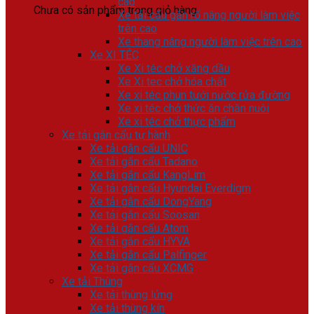
cao
Chưa có sản phẩm trong giỏ hàng.
Xe tải cẩu gắn rổ nâng người làm việc
trên cao
Xe thang nâng người làm việc trên cao
Xe XI TÉC
Xe Xi téc chở xăng dầu
Xe Xi tec chở hóa chất
Xe xi téc phun tưới nước rửa đường
Xe xi téc chở thức ăn chăn nuôi
Xe xi téc chở thực phẩm
Xe tải gắn cẩu tự hành
Xe tải gắn cẩu UNIC
Xe tải gắn cẩu Tadano
Xe tải gắn cẩu KangLim
Xe tải gắn cẩu Hyundai Everdigm
Xe tải gắn cẩu DongYang
Xe tải gắn cẩu Soosan
Xe tải gắn cẩu Atom
Xe tải gắn cẩu HYVA
Xe tải gắn cẩu Palfinger
Xe tải gắn cẩu XCMG
Xe tải Thùng
Xe tải thùng lửng
Xe tải thùng kín