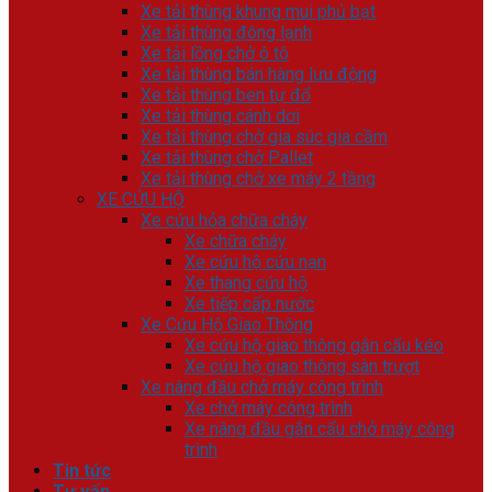
Xe tải thùng khung mui phủ bạt
Xe tải thùng đông lạnh
Xe tải lồng chở ô tô
Xe tải thùng bán hàng lưu động
Xe tải thùng ben tự đổ
Xe tải thùng cánh dơi
Xe tải thùng chở gia súc gia cầm
Xe tải thùng chở Pallet
Xe tải thùng chở xe máy 2 tầng
XE CỨU HỘ
Xe cứu hỏa chữa cháy
Xe chữa cháy
Xe cứu hộ cứu nạn
Xe thang cứu hộ
Xe tiếp cấp nước
Xe Cứu Hộ Giao Thông
Xe cứu hộ giao thông gắn cẩu kéo
Xe cứu hộ giao thông sàn trượt
Xe nâng đầu chở máy công trình
Xe chở máy công trình
Xe nâng đầu gắn cẩu chở máy công
trình
Tin tức
Tư vấn