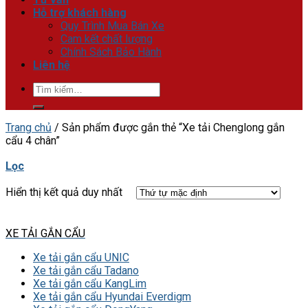
Hỗ trợ khách hàng
Quy Trình Mua Bán Xe
Cam kết chất lượng
Chính Sách Bảo Hành
Liên hệ
Tìm
kiếm:
Trang chủ
/
Sản phẩm được gắn thẻ “Xe tải Chenglong gắn
cẩu 4 chân”
Lọc
Hiển thị kết quả duy nhất
XE TẢI GẮN CẨU
Xe tải gắn cẩu UNIC
Xe tải gắn cẩu Tadano
Xe tải gắn cẩu KangLim
Xe tải gắn cẩu Hyundai Everdigm