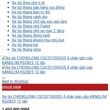
Xe tải lồng chở ô tô
Xe tải thùng bán hàng lưu động
Xe tải thùng ben tự đổ
Xe tải thùng cánh dơi
Xe tải thùng chở gia súc gia cầm
Xe tải thùng chở Pallet
Xe tải thùng chở xe máy 2 tầng
Xe tải thùng đông lạnh
Xe tải thùng khung mui phủ bạt
Xe tải thùng kín
Xe tải thùng lửng
Add to Wishlist
QUICK VIEW
Xe tải CHENGLONG CSC5310GSS5 4 chân gắn cẩu KANGLIM
KS2825 12 tấn
1,450,000,000
₫