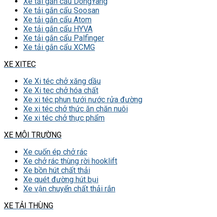
Xe tải gắn cẩu DongYang
Xe tải gắn cẩu Soosan
Xe tải gắn cẩu Atom
Xe tải gắn cẩu HYVA
Xe tải gắn cẩu Palfinger
Xe tải gắn cẩu XCMG
XE XITEC
Xe Xi téc chở xăng dầu
Xe Xi tec chở hóa chất
Xe xi téc phun tưới nước rửa đường
Xe xi téc chở thức ăn chăn nuôi
Xe xi téc chở thực phẩm
XE MÔI TRƯỜNG
Xe cuốn ép chở rác
Xe chở rác thùng rời hooklift
Xe bồn hút chất thải
Xe quét đường hút bụi
Xe vận chuyển chất thải rắn
XE TẢI THÙNG