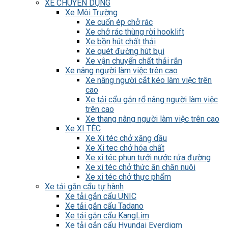
XE CHUYÊN DỤNG
Xe Môi Trường
Xe cuốn ép chở rác
Xe chở rác thùng rời hooklift
Xe bồn hút chất thải
Xe quét đường hút bụi
Xe vận chuyển chất thải rắn
Xe nâng người làm việc trên cao
Xe nâng người cắt kéo làm việc trên
cao
Xe tải cẩu gắn rổ nâng người làm việc
trên cao
Xe thang nâng người làm việc trên cao
Xe XI TÉC
Xe Xi téc chở xăng dầu
Xe Xi tec chở hóa chất
Xe xi téc phun tưới nước rửa đường
Xe xi téc chở thức ăn chăn nuôi
Xe xi téc chở thực phẩm
Xe tải gắn cẩu tự hành
Xe tải gắn cẩu UNIC
Xe tải gắn cẩu Tadano
Xe tải gắn cẩu KangLim
Xe tải gắn cẩu Hyundai Everdigm