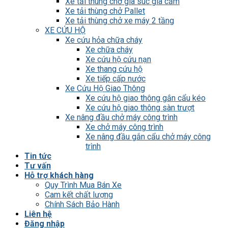
Xe tải thùng chở gia súc gia cầm
Xe tải thùng chở Pallet
Xe tải thùng chở xe máy 2 tầng
XE CỨU HỘ
Xe cứu hỏa chữa cháy
Xe chữa cháy
Xe cứu hộ cứu nạn
Xe thang cứu hộ
Xe tiếp cấp nước
Xe Cứu Hộ Giao Thông
Xe cứu hộ giao thông gắn cẩu kéo
Xe cứu hộ giao thông sàn trượt
Xe nâng đầu chở máy công trình
Xe chở máy công trình
Xe nâng đầu gắn cẩu chở máy công
trình
Tin tức
Tư vấn
Hỗ trợ khách hàng
Quy Trình Mua Bán Xe
Cam kết chất lượng
Chính Sách Bảo Hành
Liên hệ
Đăng nhập