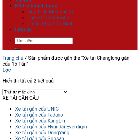
Hỗ trợ khách hàng
Quy Trình Mua Bán Xe
Cam kết chất lượng
Chính Sách Bảo Hành
Liên hệ
Tìm
kiếm:
Trang chủ
/
Sản phẩm được gắn thẻ “Xe tải Chenglong gắn
cẩu 15 Tấn”
Lọc
Hiển thị tất cả 2 kết quả
XE TẢI GẮN CẨU
Xe tải gắn cẩu UNIC
Xe tải gắn cẩu Tadano
Xe tải gắn cẩu KangLim
Xe tải gắn cẩu Hyundai Everdigm
Xe tải gắn cẩu DongYang
Xe tải gắn cẩu Soosan