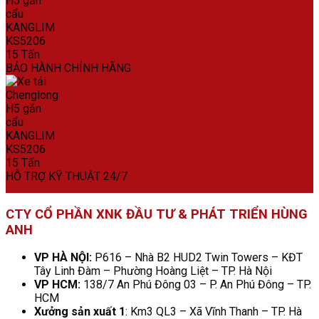
BẢO HÀNH CHÍNH HÃNG
HỖ TRỢ KỸ THUẬT 24/7
CTY CỔ PHẦN XNK ĐẦU TƯ & PHÁT TRIỂN HÙNG
ANH
VP HÀ NỘI:
P616 – Nhà B2 HUD2 Twin Towers – KĐT
Tây Linh Đàm – Phường Hoàng Liệt – TP. Hà Nội
VP HCM:
138/7 An Phú Đông 03 – P. An Phú Đông – TP.
HCM
Xưởng sản xuất 1
: Km3 QL3 – Xã Vĩnh Thanh – TP. Hà