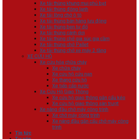
Xe tải thùng khung mui phủ bạt
Xe tải thùng đông lạnh
Xe tải lồng chở ô tô
Xe tải thùng bán hàng lưu động
Xe tải thùng ben tự đổ
Xe tải thùng cánh dơi
Xe tải thùng chở gia súc gia cầm
Xe tải thùng chở Pallet
Xe tải thùng chở xe máy 2 tầng
XE CỨU HỘ
Xe cứu hỏa chữa cháy
Xe chữa cháy
Xe cứu hộ cứu nạn
Xe thang cứu hộ
Xe tiếp cấp nước
Xe Cứu Hộ Giao Thông
Xe cứu hộ giao thông gắn cẩu kéo
Xe cứu hộ giao thông sàn trượt
Xe nâng đầu chở máy công trình
Xe chở máy công trình
Xe nâng đầu gắn cẩu chở máy công
trình
Tin tức
Tư vấn