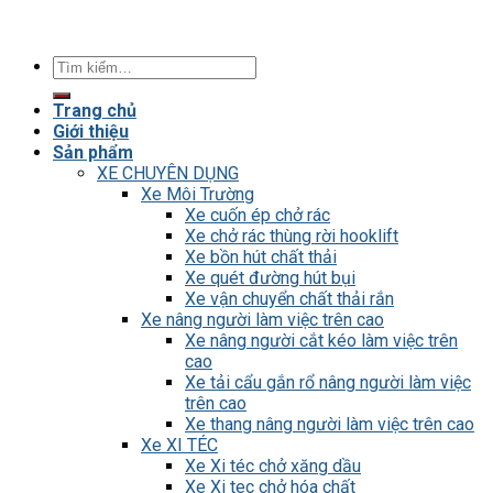
Tìm
kiếm:
Trang chủ
Giới thiệu
Sản phẩm
XE CHUYÊN DỤNG
Xe Môi Trường
Xe cuốn ép chở rác
Xe chở rác thùng rời hooklift
Xe bồn hút chất thải
Xe quét đường hút bụi
Xe vận chuyển chất thải rắn
Xe nâng người làm việc trên cao
Xe nâng người cắt kéo làm việc trên
cao
Xe tải cẩu gắn rổ nâng người làm việc
trên cao
Xe thang nâng người làm việc trên cao
Xe XI TÉC
Xe Xi téc chở xăng dầu
Xe Xi tec chở hóa chất