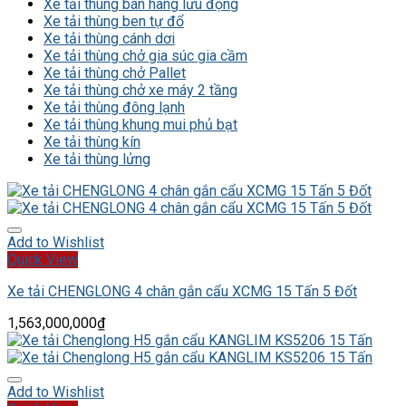
Xe tải thùng bán hàng lưu động
Xe tải thùng ben tự đổ
Xe tải thùng cánh dơi
Xe tải thùng chở gia súc gia cầm
Xe tải thùng chở Pallet
Xe tải thùng chở xe máy 2 tầng
Xe tải thùng đông lạnh
Xe tải thùng khung mui phủ bạt
Xe tải thùng kín
Xe tải thùng lửng
Add to Wishlist
Quick View
Xe tải CHENGLONG 4 chân gắn cẩu XCMG 15 Tấn 5 Đốt
1,563,000,000
₫
Add to Wishlist