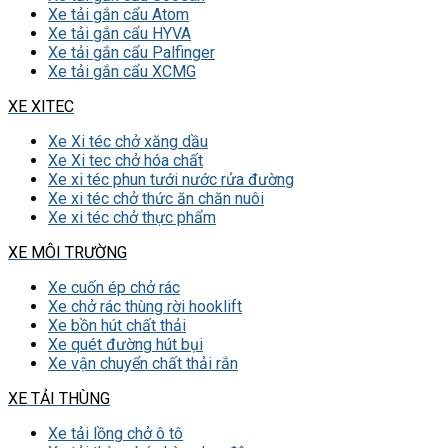
Xe tải gắn cẩu Atom
Xe tải gắn cẩu HYVA
Xe tải gắn cẩu Palfinger
Xe tải gắn cẩu XCMG
XE XITEC
Xe Xi téc chở xăng dầu
Xe Xi tec chở hóa chất
Xe xi téc phun tưới nước rửa đường
Xe xi téc chở thức ăn chăn nuôi
Xe xi téc chở thực phẩm
XE MÔI TRƯỜNG
Xe cuốn ép chở rác
Xe chở rác thùng rời hooklift
Xe bồn hút chất thải
Xe quét đường hút bụi
Xe vận chuyển chất thải rắn
XE TẢI THÙNG
Xe tải lồng chở ô tô