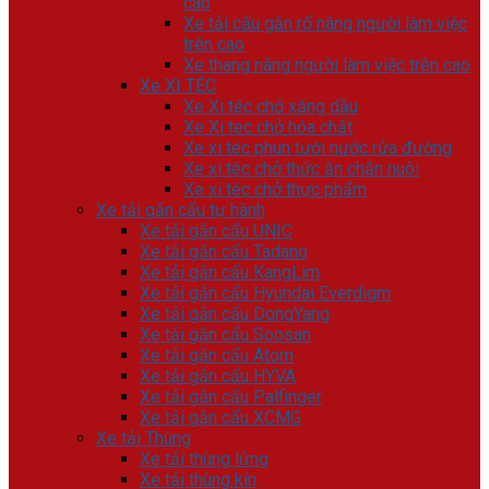
cao
Xe tải cẩu gắn rổ nâng người làm việc
trên cao
Xe thang nâng người làm việc trên cao
Xe XI TÉC
Xe Xi téc chở xăng dầu
Xe Xi tec chở hóa chất
Xe xi téc phun tưới nước rửa đường
Xe xi téc chở thức ăn chăn nuôi
Xe xi téc chở thực phẩm
Xe tải gắn cẩu tự hành
Xe tải gắn cẩu UNIC
Xe tải gắn cẩu Tadano
Xe tải gắn cẩu KangLim
Xe tải gắn cẩu Hyundai Everdigm
Xe tải gắn cẩu DongYang
Xe tải gắn cẩu Soosan
Xe tải gắn cẩu Atom
Xe tải gắn cẩu HYVA
Xe tải gắn cẩu Palfinger
Xe tải gắn cẩu XCMG
Xe tải Thùng
Xe tải thùng lửng
Xe tải thùng kín