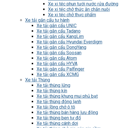
Xe xi téc phun tưới nước rửa đường
Xe xi téc chở thức ăn chăn nuôi
Xe xi téc chở thực phẩm
Xe tải gắn cẩu tự hành
Xe tải gắn cẩu UNIC
Xe tải gắn cẩu Tadano
Xe tải gắn cẩu KangLim
Xe tải gắn cẩu Hyundai Everdigm
Xe tải gắn cẩu DongYang
Xe tải gắn cẩu Soosan
Xe tải gắn cẩu Atom
Xe tải gắn cẩu HYVA
Xe tải gắn cẩu Palfinger
Xe tải gắn cẩu XCMG
Xe tải Thùng
Xe tải thùng lửng
Xe tải thùng kín
Xe tải thùng khung mui phủ bạt
Xe tải thùng đông lạnh
Xe tải lồng chở ô tô
Xe tải thùng bán hàng lưu động
Xe tải thùng ben tự đổ
Xe tải thùng cánh dơi