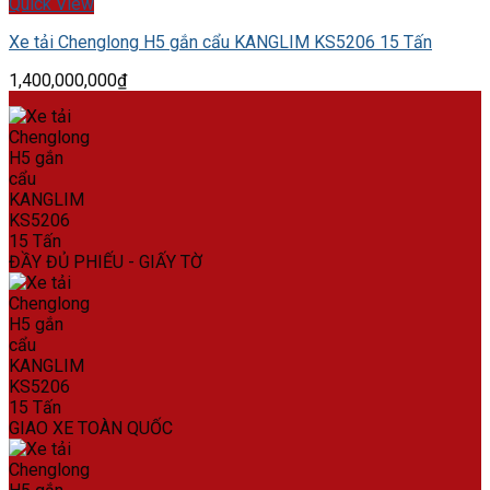
Quick View
Xe tải Chenglong H5 gắn cẩu KANGLIM KS5206 15 Tấn
1,400,000,000
₫
ĐẦY ĐỦ PHIẾU - GIẤY TỜ
GIAO XE TOÀN QUỐC