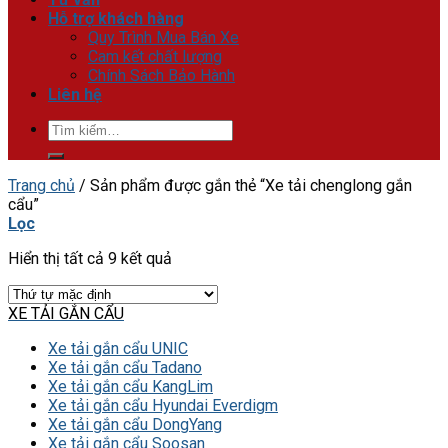
Hỗ trợ khách hàng
Quy Trình Mua Bán Xe
Cam kết chất lượng
Chính Sách Bảo Hành
Liên hệ
Tìm
kiếm:
Trang chủ
/
Sản phẩm được gắn thẻ “Xe tải chenglong gắn
cẩu”
Lọc
Hiển thị tất cả 9 kết quả
XE TẢI GẮN CẨU
Xe tải gắn cẩu UNIC
Xe tải gắn cẩu Tadano
Xe tải gắn cẩu KangLim
Xe tải gắn cẩu Hyundai Everdigm
Xe tải gắn cẩu DongYang
Xe tải gắn cẩu Soosan