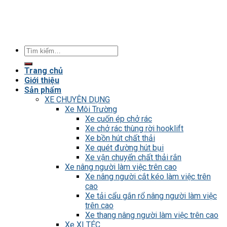
Tìm
kiếm:
Trang chủ
Giới thiệu
Sản phẩm
XE CHUYÊN DỤNG
Xe Môi Trường
Xe cuốn ép chở rác
Xe chở rác thùng rời hooklift
Xe bồn hút chất thải
Xe quét đường hút bụi
Xe vận chuyển chất thải rắn
Xe nâng người làm việc trên cao
Xe nâng người cắt kéo làm việc trên
cao
Xe tải cẩu gắn rổ nâng người làm việc
trên cao
Xe thang nâng người làm việc trên cao
Xe XI TÉC