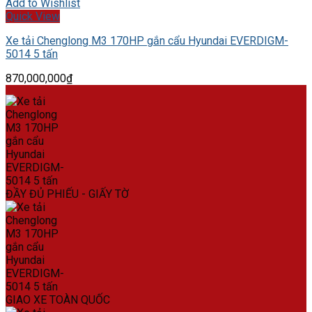
Add to Wishlist
Quick View
Xe tải Chenglong M3 170HP gắn cẩu Hyundai EVERDIGM-
5014 5 tấn
870,000,000
₫
ĐẦY ĐỦ PHIẾU - GIẤY TỜ
GIAO XE TOÀN QUỐC