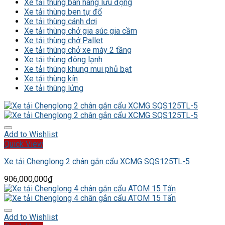
Xe tải thùng bán hàng lưu động
Xe tải thùng ben tự đổ
Xe tải thùng cánh dơi
Xe tải thùng chở gia súc gia cầm
Xe tải thùng chở Pallet
Xe tải thùng chở xe máy 2 tầng
Xe tải thùng đông lạnh
Xe tải thùng khung mui phủ bạt
Xe tải thùng kín
Xe tải thùng lửng
Add to Wishlist
Quick View
Xe tải Chenglong 2 chân gắn cẩu XCMG SQS125TL-5
906,000,000
₫
Add to Wishlist