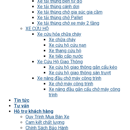
Xe tải thùng ben tự đổ
Xe tải thùng cánh dơi
Xe tải thùng chở gia súc gia cầm
Xe tải thùng chở Pallet
Xe tải thùng chở xe máy 2 tầng
XE CỨU HỘ
Xe cứu hỏa chữa cháy
Xe chữa cháy
Xe cứu hộ cứu nạn
Xe thang cứu hộ
Xe tiếp cấp nước
Xe Cứu Hộ Giao Thông
Xe cứu hộ giao thông gắn cẩu kéo
Xe cứu hộ giao thông sàn trượt
Xe nâng đầu chở máy công trình
Xe chở máy công trình
Xe nâng đầu gắn cẩu chở máy công
trình
Tin tức
Tư vấn
Hỗ trợ khách hàng
Quy Trình Mua Bán Xe
Cam kết chất lượng
Chính Sách Bảo Hành