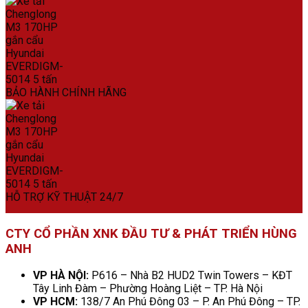
BẢO HÀNH CHÍNH HÃNG
HỖ TRỢ KỸ THUẬT 24/7
CTY CỔ PHẦN XNK ĐẦU TƯ & PHÁT TRIỂN HÙNG
ANH
VP HÀ NỘI:
P616 – Nhà B2 HUD2 Twin Towers – KĐT
Tây Linh Đàm – Phường Hoàng Liệt – TP. Hà Nội
VP HCM:
138/7 An Phú Đông 03 – P. An Phú Đông – TP.