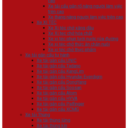
cao
Xe tải cẩu gắn rổ nâng người làm việc
trên cao
Xe thang nâng người làm việc trên cao
Xe XI TÉC
Xe Xi téc chở xăng dầu
Xe Xi tec chở hóa chất
Xe xi téc phun tưới nước rửa đường
Xe xi téc chở thức ăn chăn nuôi
Xe xi téc chở thực phẩm
Xe tải gắn cẩu tự hành
Xe tải gắn cẩu UNIC
Xe tải gắn cẩu Tadano
Xe tải gắn cẩu KangLim
Xe tải gắn cẩu Hyundai Everdigm
Xe tải gắn cẩu DongYang
Xe tải gắn cẩu Soosan
Xe tải gắn cẩu Atom
Xe tải gắn cẩu HYVA
Xe tải gắn cẩu Palfinger
Xe tải gắn cẩu XCMG
Xe tải Thùng
Xe tải thùng lửng
Xe tải thùng kín