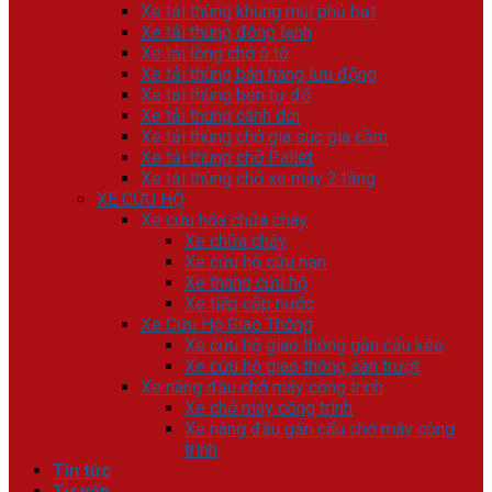
Xe tải thùng khung mui phủ bạt
Xe tải thùng đông lạnh
Xe tải lồng chở ô tô
Xe tải thùng bán hàng lưu động
Xe tải thùng ben tự đổ
Xe tải thùng cánh dơi
Xe tải thùng chở gia súc gia cầm
Xe tải thùng chở Pallet
Xe tải thùng chở xe máy 2 tầng
XE CỨU HỘ
Xe cứu hỏa chữa cháy
Xe chữa cháy
Xe cứu hộ cứu nạn
Xe thang cứu hộ
Xe tiếp cấp nước
Xe Cứu Hộ Giao Thông
Xe cứu hộ giao thông gắn cẩu kéo
Xe cứu hộ giao thông sàn trượt
Xe nâng đầu chở máy công trình
Xe chở máy công trình
Xe nâng đầu gắn cẩu chở máy công
trình
Tin tức
Tư vấn