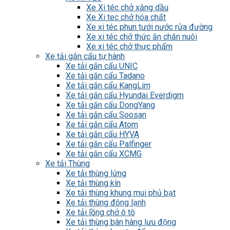
Xe Xi téc chở xăng dầu
Xe Xi tec chở hóa chất
Xe xi téc phun tưới nước rửa đường
Xe xi téc chở thức ăn chăn nuôi
Xe xi téc chở thực phẩm
Xe tải gắn cẩu tự hành
Xe tải gắn cẩu UNIC
Xe tải gắn cẩu Tadano
Xe tải gắn cẩu KangLim
Xe tải gắn cẩu Hyundai Everdigm
Xe tải gắn cẩu DongYang
Xe tải gắn cẩu Soosan
Xe tải gắn cẩu Atom
Xe tải gắn cẩu HYVA
Xe tải gắn cẩu Palfinger
Xe tải gắn cẩu XCMG
Xe tải Thùng
Xe tải thùng lửng
Xe tải thùng kín
Xe tải thùng khung mui phủ bạt
Xe tải thùng đông lạnh
Xe tải lồng chở ô tô
Xe tải thùng bán hàng lưu động