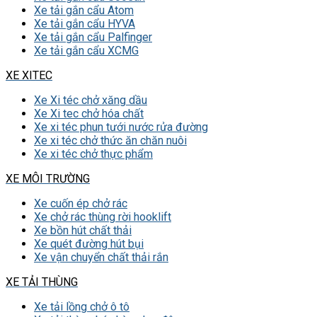
Xe tải gắn cẩu Atom
Xe tải gắn cẩu HYVA
Xe tải gắn cẩu Palfinger
Xe tải gắn cẩu XCMG
XE XITEC
Xe Xi téc chở xăng dầu
Xe Xi tec chở hóa chất
Xe xi téc phun tưới nước rửa đường
Xe xi téc chở thức ăn chăn nuôi
Xe xi téc chở thực phẩm
XE MÔI TRƯỜNG
Xe cuốn ép chở rác
Xe chở rác thùng rời hooklift
Xe bồn hút chất thải
Xe quét đường hút bụi
Xe vận chuyển chất thải rắn
XE TẢI THÙNG
Xe tải lồng chở ô tô