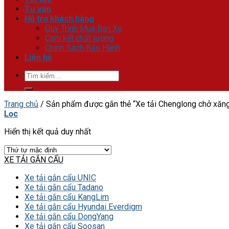
Tư vấn
Hỗ trợ khách hàng
Quy Trình Mua Bán Xe
Cam kết chất lượng
Chính Sách Bảo Hành
Liên hệ
Tìm
kiếm:
Trang chủ
/
Sản phẩm được gắn thẻ “Xe tải Chenglong chở xăn
Lọc
Hiển thị kết quả duy nhất
XE TẢI GẮN CẨU
Xe tải gắn cẩu UNIC
Xe tải gắn cẩu Tadano
Xe tải gắn cẩu KangLim
Xe tải gắn cẩu Hyundai Everdigm
Xe tải gắn cẩu DongYang
Xe tải gắn cẩu Soosan