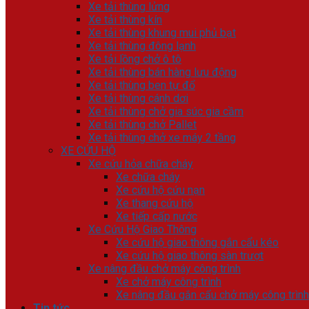
Xe tải thùng lửng
Xe tải thùng kín
Xe tải thùng khung mui phủ bạt
Xe tải thùng đông lạnh
Xe tải lồng chở ô tô
Xe tải thùng bán hàng lưu động
Xe tải thùng ben tự đổ
Xe tải thùng cánh dơi
Xe tải thùng chở gia súc gia cầm
Xe tải thùng chở Pallet
Xe tải thùng chở xe máy 2 tầng
XE CỨU HỘ
Xe cứu hỏa chữa cháy
Xe chữa cháy
Xe cứu hộ cứu nạn
Xe thang cứu hộ
Xe tiếp cấp nước
Xe Cứu Hộ Giao Thông
Xe cứu hộ giao thông gắn cẩu kéo
Xe cứu hộ giao thông sàn trượt
Xe nâng đầu chở máy công trình
Xe chở máy công trình
Xe nâng đầu gắn cẩu chở máy công trình
Tin tức