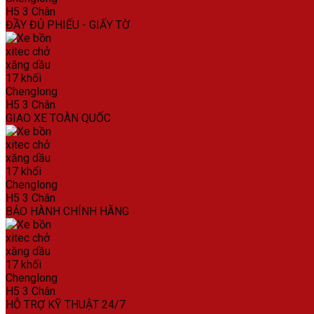
ĐẦY ĐỦ PHIẾU - GIẤY TỜ
GIAO XE TOÀN QUỐC
BẢO HÀNH CHÍNH HÃNG
HỖ TRỢ KỸ THUẬT 24/7