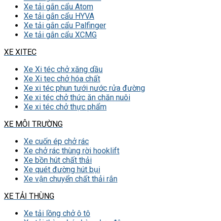
Xe tải gắn cẩu Atom
Xe tải gắn cẩu HYVA
Xe tải gắn cẩu Palfinger
Xe tải gắn cẩu XCMG
XE XITEC
Xe Xi téc chở xăng dầu
Xe Xi tec chở hóa chất
Xe xi téc phun tưới nước rửa đường
Xe xi téc chở thức ăn chăn nuôi
Xe xi téc chở thực phẩm
XE MÔI TRƯỜNG
Xe cuốn ép chở rác
Xe chở rác thùng rời hooklift
Xe bồn hút chất thải
Xe quét đường hút bụi
Xe vận chuyển chất thải rắn
XE TẢI THÙNG
Xe tải lồng chở ô tô