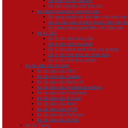
Xe quét đường hút bụi
Xe vận chuyển chất thải rắn
Xe nâng người làm việc trên cao
Xe nâng người cắt kéo làm việc trên cao
Xe tải cẩu gắn rổ nâng người làm việc tr
Xe thang nâng người làm việc trên cao
Xe XI TÉC
Xe Xi téc chở xăng dầu
Xe Xi tec chở hóa chất
Xe xi téc phun tưới nước rửa đường
Xe xi téc chở thức ăn chăn nuôi
Xe xi téc chở thực phẩm
Xe tải gắn cẩu tự hành
Xe tải gắn cẩu UNIC
Xe tải gắn cẩu Tadano
Xe tải gắn cẩu KangLim
Xe tải gắn cẩu Hyundai Everdigm
Xe tải gắn cẩu DongYang
Xe tải gắn cẩu Soosan
Xe tải gắn cẩu Atom
Xe tải gắn cẩu HYVA
Xe tải gắn cẩu Palfinger
Xe tải gắn cẩu XCMG
Xe tải Thùng