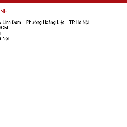
ANH
Linh Đàm – Phường Hoàng Liệt – TP. Hà Nội
 HCM
i
à Nội