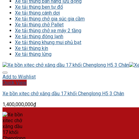
Xe tải thùng bán hàng lưu động
Xe tải thùng ben tự đổ
Xe tải thùng cánh dơi
Xe tải thùng chở gia súc gia cầm
Xe tải thùng chở Pallet
Xe tải thùng chở xe máy 2 tầng
Xe tải thùng đông lạnh
Xe tải thùng khung mui phủ bạt
Xe tải thùng kín
Xe tải thùng lửng
Add to Wishlist
Quick View
Xe bồn xitec chở xăng dầu 17 khối Chenglong H5 3 Chân
1,400,000,000
₫