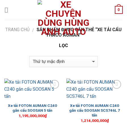
Skip
0
to
content
TRANG CHỦ
SẢN PHẨM ĐƯỢC GẮN THẺ “XE TẢI CẨU
/
THACO AUMAN”
LỌC
Add to
Add to
Wishlist
Wishlist
Xe tải FOTON AUMAN C240
Xe tải FOTON AUMAN C240
gắn cẩu SOOSAN 5 tấn
gắn cẩu SOOSAN SCS746L 7
tấn
1,195,000,000
₫
1,214,000,000
₫