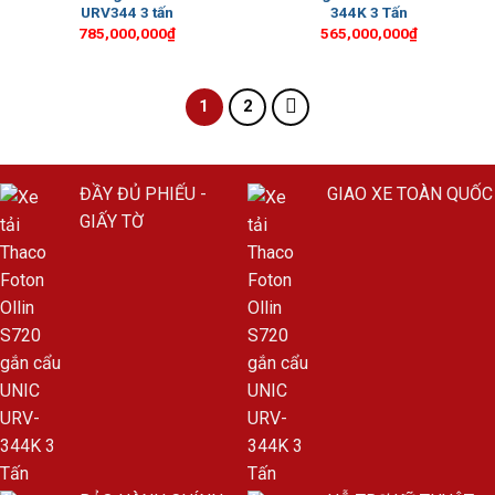
URV344 3 tấn
344K 3 Tấn
785,000,000
₫
565,000,000
₫
1
2
ĐẦY ĐỦ PHIẾU -
GIAO XE TOÀN QUỐC
GIẤY TỜ