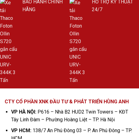
BẢO HÀNH CHÍNH
HỖ TRỢ KỸ THUẬT
HÃNG
24/7
CTY CỔ PHẦN XNK ĐẦU TƯ & PHÁT TRIỂN HÙNG ANH
VP HÀ NỘI:
P616 – Nhà B2 HUD2 Twin Towers – KĐT
Tây Linh Đàm – Phường Hoàng Liệt – TP. Hà Nội
VP HCM:
138/7 An Phú Đông 03 – P. An Phú Đông – TP.
HCM