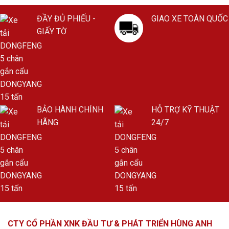
ĐẦY ĐỦ PHIẾU -
GIAO XE TOÀN QUỐC
GIẤY TỜ
BẢO HÀNH CHÍNH
HỖ TRỢ KỸ THUẬT
HÃNG
24/7
CTY CỔ PHẦN XNK ĐẦU TƯ & PHÁT TRIỂN HÙNG ANH