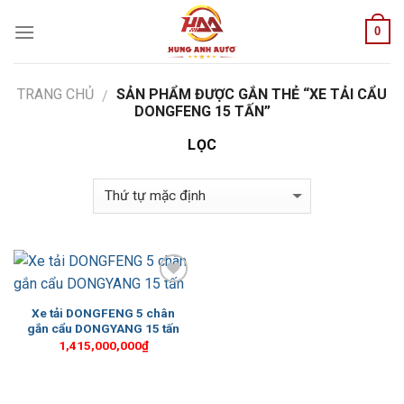
Skip
0
to
content
TRANG CHỦ
SẢN PHẨM ĐƯỢC GẮN THẺ “XE TẢI CẨU
/
DONGFENG 15 TẤN”
LỌC
Add to
Wishlist
Xe tải DONGFENG 5 chân
gắn cẩu DONGYANG 15 tấn
1,415,000,000
₫