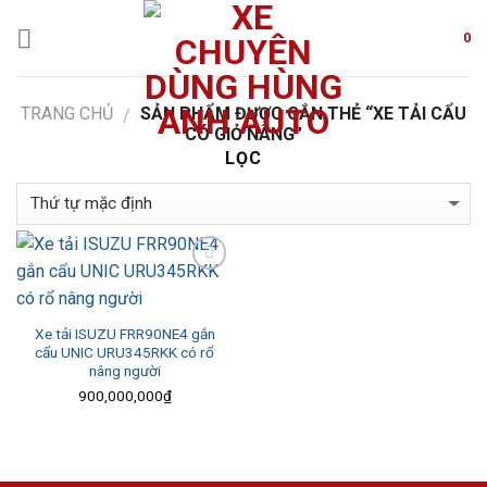
Skip
to
0
content
TRANG CHỦ
SẢN PHẨM ĐƯỢC GẮN THẺ “XE TẢI CẨU
/
CÓ GIỎ NÂNG”
LỌC
Add to
Wishlist
Xe tải ISUZU FRR90NE4 gắn
cẩu UNIC URU345RKK có rổ
nâng người
900,000,000
₫