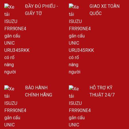
ĐẦY ĐỦ PHIẾU -
GIAO XE TOÀN
GIẤY TỜ
QUỐC
BẢO HÀNH
HỖ TRỢ KỸ
CHÍNH HÃNG
THUẬT 24/7