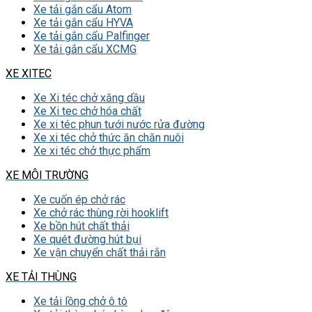
Xe tải gắn cẩu Atom
Xe tải gắn cẩu HYVA
Xe tải gắn cẩu Palfinger
Xe tải gắn cẩu XCMG
XE XITEC
Xe Xi téc chở xăng dầu
Xe Xi tec chở hóa chất
Xe xi téc phun tưới nước rửa đường
Xe xi téc chở thức ăn chăn nuôi
Xe xi téc chở thực phẩm
XE MÔI TRƯỜNG
Xe cuốn ép chở rác
Xe chở rác thùng rời hooklift
Xe bồn hút chất thải
Xe quét đường hút bụi
Xe vận chuyển chất thải rắn
XE TẢI THÙNG
Xe tải lồng chở ô tô