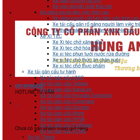
Xe quét đường hút bụi
Xe vận chuyển chất thải rắn
Xe nâng người làm việc trên cao
Xe nâng người cắt kéo làm việc trên cao
Xe tải cẩu gắn rổ nâng người làm việc tr
Xe thang nâng người làm việc trên cao
Xe XI TÉC
Xe Xi téc chở xăng dầu
Xe Xi tec chở hóa chất
Xe xi téc phun tưới nước rửa đường
Xe xi téc chở thức ăn chăn nuôi
Xe xi téc chở thực phẩm
Xe tải gắn cẩu tự hành
Xe tải gắn cẩu UNIC
Xe tải gắn cẩu Tadano
0914996826
Xe tải gắn cẩu KangLim
HOTLINE TƯ VẤN
Xe tải gắn cẩu Hyundai Everdigm
Xe tải gắn cẩu DongYang
0
Xe tải gắn cẩu Soosan
Xe tải gắn cẩu Atom
Giỏ hàng
Xe tải gắn cẩu HYVA
Xe tải gắn cẩu Palfinger
Chưa có sản phẩm trong giỏ hàng.
Xe tải gắn cẩu XCMG
Xe tải Thùng