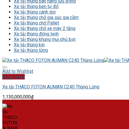
Xe tải thùng bán hàng lưu động
Xe tải thùng ben tự đổ
Xe tải thùng cánh dơi
Xe tải thùng chở gia súc gia cầm
Xe tải thùng chở Pallet
Xe tải thùng chở xe máy 2 tầng
Xe tải thùng đông lạnh
Xe tải thùng khung mui phủ bạt
Xe tải thùng kín
Xe tải thùng lửng
Add to Wishlist
Quick View
Xe tải THACO FOTON AUMAN C240 Thùng Lửng
1,130,000,000
₫