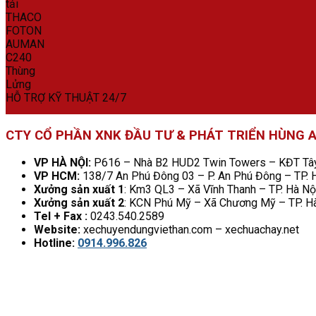
HỖ TRỢ KỸ THUẬT 24/7
CTY CỔ PHẦN XNK ĐẦU TƯ & PHÁT TRIỂN HÙNG 
VP HÀ NỘI:
P616 – Nhà B2 HUD2 Twin Towers – KĐT Tây 
VP HCM:
138/7 An Phú Đông 03 – P. An Phú Đông – TP.
Xưởng sản xuất 1
: Km3 QL3 – Xã Vĩnh Thanh – TP. Hà Nộ
Xưởng sản xuất 2
: KCN Phú Mỹ – Xã Chương Mỹ – TP. H
Tel + Fax :
0243.540.2589
Website:
xechuyendungviethan.com – xechuachay.net
Hotline:
0914.996.826