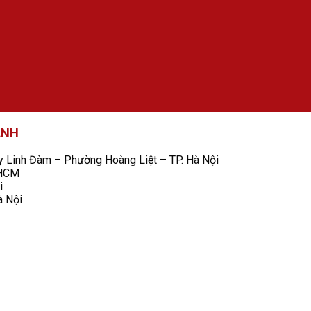
ANH
Linh Đàm – Phường Hoàng Liệt – TP. Hà Nội
 HCM
i
à Nội