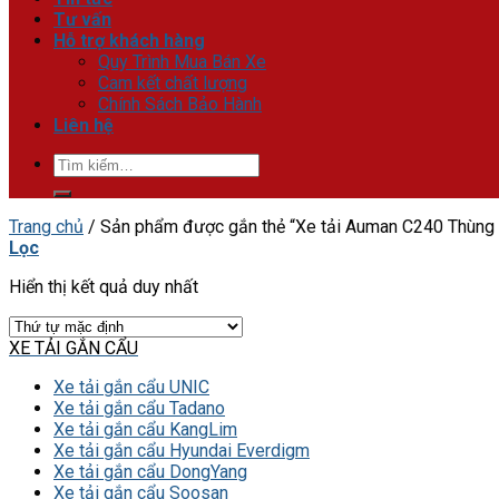
Tư vấn
Hỗ trợ khách hàng
Quy Trình Mua Bán Xe
Cam kết chất lượng
Chính Sách Bảo Hành
Liên hệ
Tìm
kiếm:
Trang chủ
/
Sản phẩm được gắn thẻ “Xe tải Auman C240 Thùng
Lọc
Hiển thị kết quả duy nhất
XE TẢI GẮN CẨU
Xe tải gắn cẩu UNIC
Xe tải gắn cẩu Tadano
Xe tải gắn cẩu KangLim
Xe tải gắn cẩu Hyundai Everdigm
Xe tải gắn cẩu DongYang
Xe tải gắn cẩu Soosan