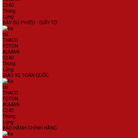
ĐẦY ĐỦ PHIẾU - GIẤY TỜ
GIAO XE TOÀN QUỐC
BẢO HÀNH CHÍNH HÃNG