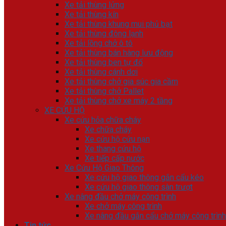
Xe tải thùng lửng
Xe tải thùng kín
Xe tải thùng khung mui phủ bạt
Xe tải thùng đông lạnh
Xe tải lồng chở ô tô
Xe tải thùng bán hàng lưu động
Xe tải thùng ben tự đổ
Xe tải thùng cánh dơi
Xe tải thùng chở gia súc gia cầm
Xe tải thùng chở Pallet
Xe tải thùng chở xe máy 2 tầng
XE CỨU HỘ
Xe cứu hỏa chữa cháy
Xe chữa cháy
Xe cứu hộ cứu nạn
Xe thang cứu hộ
Xe tiếp cấp nước
Xe Cứu Hộ Giao Thông
Xe cứu hộ giao thông gắn cẩu kéo
Xe cứu hộ giao thông sàn trượt
Xe nâng đầu chở máy công trình
Xe chở máy công trình
Xe nâng đầu gắn cẩu chở máy công trình
Tin tức