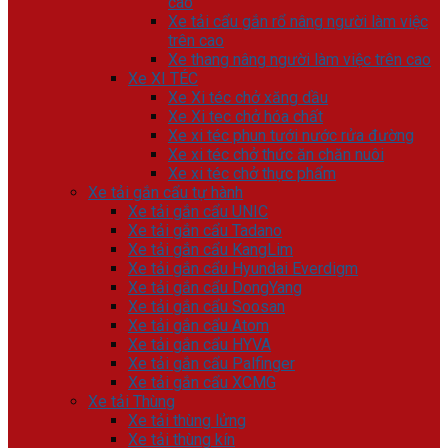
cao
Xe tải cẩu gắn rổ nâng người làm việc
trên cao
Xe thang nâng người làm việc trên cao
Xe XI TÉC
Xe Xi téc chở xăng dầu
Xe Xi tec chở hóa chất
Xe xi téc phun tưới nước rửa đường
Xe xi téc chở thức ăn chăn nuôi
Xe xi téc chở thực phẩm
Xe tải gắn cẩu tự hành
Xe tải gắn cẩu UNIC
Xe tải gắn cẩu Tadano
Xe tải gắn cẩu KangLim
Xe tải gắn cẩu Hyundai Everdigm
Xe tải gắn cẩu DongYang
Xe tải gắn cẩu Soosan
Xe tải gắn cẩu Atom
Xe tải gắn cẩu HYVA
Xe tải gắn cẩu Palfinger
Xe tải gắn cẩu XCMG
Xe tải Thùng
Xe tải thùng lửng
Xe tải thùng kín