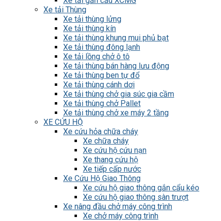
Xe tải gắn cẩu XCMG
Xe tải Thùng
Xe tải thùng lửng
Xe tải thùng kín
Xe tải thùng khung mui phủ bạt
Xe tải thùng đông lạnh
Xe tải lồng chở ô tô
Xe tải thùng bán hàng lưu động
Xe tải thùng ben tự đổ
Xe tải thùng cánh dơi
Xe tải thùng chở gia súc gia cầm
Xe tải thùng chở Pallet
Xe tải thùng chở xe máy 2 tầng
XE CỨU HỘ
Xe cứu hỏa chữa cháy
Xe chữa cháy
Xe cứu hộ cứu nạn
Xe thang cứu hộ
Xe tiếp cấp nước
Xe Cứu Hộ Giao Thông
Xe cứu hộ giao thông gắn cẩu kéo
Xe cứu hộ giao thông sàn trượt
Xe nâng đầu chở máy công trình
Xe chở máy công trình