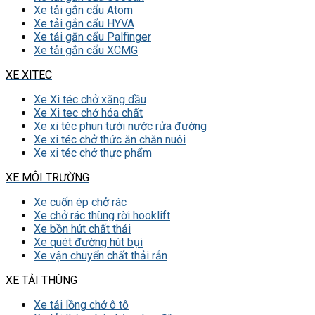
Xe tải gắn cẩu Atom
Xe tải gắn cẩu HYVA
Xe tải gắn cẩu Palfinger
Xe tải gắn cẩu XCMG
XE XITEC
Xe Xi téc chở xăng dầu
Xe Xi tec chở hóa chất
Xe xi téc phun tưới nước rửa đường
Xe xi téc chở thức ăn chăn nuôi
Xe xi téc chở thực phẩm
XE MÔI TRƯỜNG
Xe cuốn ép chở rác
Xe chở rác thùng rời hooklift
Xe bồn hút chất thải
Xe quét đường hút bụi
Xe vận chuyển chất thải rắn
XE TẢI THÙNG
Xe tải lồng chở ô tô