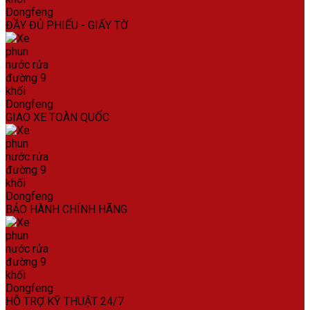
ĐẦY ĐỦ PHIẾU - GIẤY TỜ
GIAO XE TOÀN QUỐC
BẢO HÀNH CHÍNH HÃNG
HỖ TRỢ KỸ THUẬT 24/7