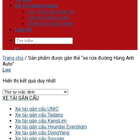
Hỗ trợ khách hàng
Quy Trình Mua Bán Xe
Cam kết chất lượng
Chính Sách Bảo Hành
Liên hệ
Tìm
kiếm:
Trang chủ
/
Sản phẩm được gắn thẻ “xe rửa đường Hùng Anh
Auto”
Lọc
Hiển thị kết quả duy nhất
XE TẢI GẮN CẨU
Xe tải gắn cẩu UNIC
Xe tải gắn cẩu Tadano
Xe tải gắn cẩu KangLim
Xe tải gắn cẩu Hyundai Everdigm
Xe tải gắn cẩu DongYang
Xe tải gắn cẩu Soosan