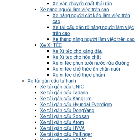
Xe vận chuyển chất thải rắn
Xe nâng người làm việc trên cao
Xe nâng người cắt kéo làm việc trên
cao
Xe tải cẩu gắn rổ nâng người làm việc
trên cao
Xe thang nâng người làm việc trên cao
Xe XI TÉC
Xe Xi téc chở xăng dầu
Xe Xi tec chở hóa chất
Xe xi téc phun tưới nước rửa đường
Xe xi téc chở thức ăn chăn nuôi
Xe xi téc chở thực phẩm
Xe tải gắn cẩu tự hành
Xe tải gắn cẩu UNIC
Xe tải gắn cẩu Tadano
Xe tải gắn cẩu KangLim
Xe tải gắn cẩu Hyundai Everdigm
Xe tải gắn cẩu DongYang
Xe tải gắn cẩu Soosan
Xe tải gắn cẩu Atom
Xe tải gắn cẩu HYVA
Xe tải gắn cẩu Palfinger