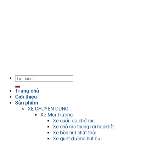
Tìm
kiếm:
Trang chủ
Giới thiệu
Sản phẩm
XE CHUYÊN DỤNG
Xe Môi Trường
Xe cuốn ép chở rác
Xe chở rác thùng rời hooklift
Xe bồn hút chất thải
Xe quét đường hút bụi