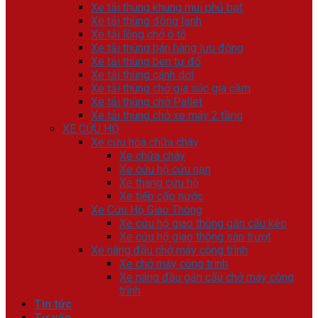
Xe tải thùng khung mui phủ bạt
Xe tải thùng đông lạnh
Xe tải lồng chở ô tô
Xe tải thùng bán hàng lưu động
Xe tải thùng ben tự đổ
Xe tải thùng cánh dơi
Xe tải thùng chở gia súc gia cầm
Xe tải thùng chở Pallet
Xe tải thùng chở xe máy 2 tầng
XE CỨU HỘ
Xe cứu hỏa chữa cháy
Xe chữa cháy
Xe cứu hộ cứu nạn
Xe thang cứu hộ
Xe tiếp cấp nước
Xe Cứu Hộ Giao Thông
Xe cứu hộ giao thông gắn cẩu kéo
Xe cứu hộ giao thông sàn trượt
Xe nâng đầu chở máy công trình
Xe chở máy công trình
Xe nâng đầu gắn cẩu chở máy công
trình
Tin tức
Tư vấn