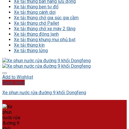
Xe tải thùng bán hàng lưu động
Xe tải thùng ben tự đổ
Xe tải thùng cánh dơi
Xe tải thùng chở gia súc gia cầm
Xe tải thùng chở Pallet
Xe tải thùng chở xe máy 2 tầng
Xe tải thùng đông lạnh
Xe tải thùng khung mui phủ bạt
Xe tải thùng kín
Xe tải thùng lửng
Add to Wishlist
Quick View
Xe phun nước rửa đường 9 khối Dongfeng