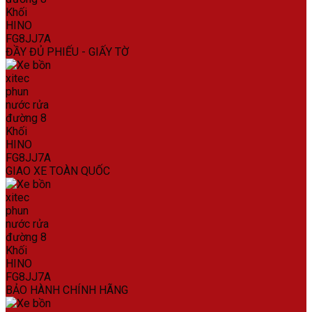
ĐẦY ĐỦ PHIẾU - GIẤY TỜ
GIAO XE TOÀN QUỐC
BẢO HÀNH CHÍNH HÃNG