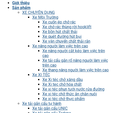
Giới thiệu
Sản phẩm
XE CHUYÊN DỤNG
Xe Môi Trường
Xe cuốn ép chở rác
Xe chở rác thùng rời hooklift
Xe bồn hút chất thải
Xe quét đường hút bụi
Xe vận chuyển chất thải rắn
Xe nâng người làm việc trên cao
Xe nâng người cắt kéo làm việc trên
cao
Xe tải cẩu gắn rổ nâng người làm việc
trên cao
Xe thang nâng người làm việc trên cao
Xe XI TÉC
Xe Xi téc chở xăng dầu
Xe Xi tec chở hóa chất
Xe xi téc phun tưới nước rửa đường
Xe xi téc chở thức ăn chăn nuôi
Xe xi téc chở thực phẩm
Xe tải gắn cẩu tự hành
Xe tải gắn cẩu UNIC