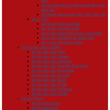
cao
Xe tải cẩu gắn rổ nâng người làm việc
trên cao
Xe thang nâng người làm việc trên cao
Xe XI TÉC
Xe Xi téc chở xăng dầu
Xe Xi tec chở hóa chất
Xe xi téc phun tưới nước rửa đường
Xe xi téc chở thức ăn chăn nuôi
Xe xi téc chở thực phẩm
Xe tải gắn cẩu tự hành
Xe tải gắn cẩu UNIC
Xe tải gắn cẩu Tadano
Xe tải gắn cẩu KangLim
Xe tải gắn cẩu Hyundai Everdigm
Xe tải gắn cẩu DongYang
Xe tải gắn cẩu Soosan
Xe tải gắn cẩu Atom
Xe tải gắn cẩu HYVA
Xe tải gắn cẩu Palfinger
Xe tải gắn cẩu XCMG
Xe tải Thùng
Xe tải thùng lửng
Xe tải thùng kín