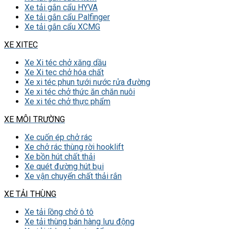
Xe tải gắn cẩu HYVA
Xe tải gắn cẩu Palfinger
Xe tải gắn cẩu XCMG
XE XITEC
Xe Xi téc chở xăng dầu
Xe Xi tec chở hóa chất
Xe xi téc phun tưới nước rửa đường
Xe xi téc chở thức ăn chăn nuôi
Xe xi téc chở thực phẩm
XE MÔI TRƯỜNG
Xe cuốn ép chở rác
Xe chở rác thùng rời hooklift
Xe bồn hút chất thải
Xe quét đường hút bụi
Xe vận chuyển chất thải rắn
XE TẢI THÙNG
Xe tải lồng chở ô tô
Xe tải thùng bán hàng lưu động