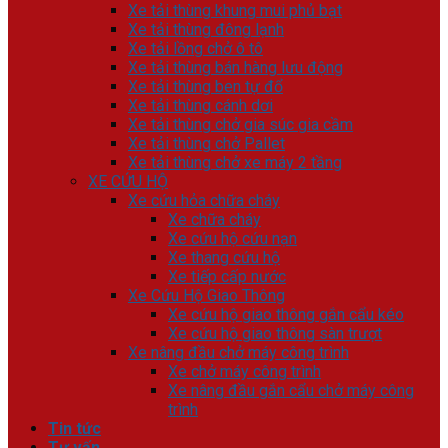
Xe tải thùng khung mui phủ bạt
Xe tải thùng đông lạnh
Xe tải lồng chở ô tô
Xe tải thùng bán hàng lưu động
Xe tải thùng ben tự đổ
Xe tải thùng cánh dơi
Xe tải thùng chở gia súc gia cầm
Xe tải thùng chở Pallet
Xe tải thùng chở xe máy 2 tầng
XE CỨU HỘ
Xe cứu hỏa chữa cháy
Xe chữa cháy
Xe cứu hộ cứu nạn
Xe thang cứu hộ
Xe tiếp cấp nước
Xe Cứu Hộ Giao Thông
Xe cứu hộ giao thông gắn cẩu kéo
Xe cứu hộ giao thông sàn trượt
Xe nâng đầu chở máy công trình
Xe chở máy công trình
Xe nâng đầu gắn cẩu chở máy công
trình
Tin tức
Tư vấn