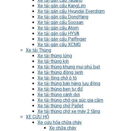
Xe tải gắn cẩu Tadano
Xe tải gắn cẩu KangLim
Xe tải gắn cẩu Hyundai Everdigm
Xe tải gắn cẩu DongYang
Xe tải gắn cẩu Soosan
Xe tải gắn cẩu Atom
Xe tải gắn cẩu HYVA
Xe tải gắn cẩu Palfinger
Xe tải gắn cẩu XCMG
Xe tải Thùng
Xe tải thùng lửng
Xe tải thùng kín
Xe tải thùng khung mui phủ bạt
Xe tải thùng đông lạnh
Xe tải lồng chở ô tô
Xe tải thùng bán hàng lưu động
Xe tải thùng ben tự đổ
Xe tải thùng cánh dơi
Xe tải thùng chở gia súc gia cầm
Xe tải thùng chở Pallet
Xe tải thùng chở xe máy 2 tầng
XE CỨU HỘ
Xe cứu hỏa chữa cháy
Xe chữa cháy