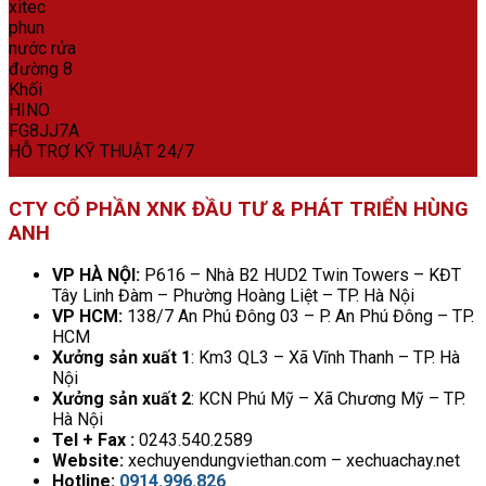
HỖ TRỢ KỸ THUẬT 24/7
CTY CỔ PHẦN XNK ĐẦU TƯ & PHÁT TRIỂN HÙNG
ANH
VP HÀ NỘI:
P616 – Nhà B2 HUD2 Twin Towers – KĐT
Tây Linh Đàm – Phường Hoàng Liệt – TP. Hà Nội
VP HCM:
138/7 An Phú Đông 03 – P. An Phú Đông – TP.
HCM
Xưởng sản xuất 1
: Km3 QL3 – Xã Vĩnh Thanh – TP. Hà
Nội
Xưởng sản xuất 2
: KCN Phú Mỹ – Xã Chương Mỹ – TP.
Hà Nội
Tel + Fax :
0243.540.2589
Website:
xechuyendungviethan.com – xechuachay.net
Hotline:
0914.996.826