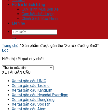
Hỗ trợ khách hàng
Quy Trình Mua Bán Xe
Cam kết chất lượng
Chính Sách Bảo Hành
Liên hệ
Tìm
kiếm:
Trang chủ
/
Sản phẩm được gắn thẻ “Xe rửa đường 8m3”
Lọc
Hiển thị kết quả duy nhất
XE TẢI GẮN CẨU
Xe tải gắn cẩu UNIC
Xe tải gắn cẩu Tadano
Xe tải gắn cẩu KangLim
Xe tải gắn cẩu Hyundai Everdigm
Xe tải gắn cẩu DongYang
Xe tải gắn cẩu Soosan
Xe tải gắn cẩu Atom