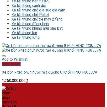
Xe tải thùng ben tự đổ
Xe tải thùng cánh dơi
Xe tải thùng chở gia súc gia cầm
Xe tải thùng chở Pallet
Xe tải thùng chở xe máy 2 tầng
Xe tải thùng đông lạnh
Xe tải thùng khung mui phủ bạt
Xe tải thùng kín
Xe tải thùng lửng
Add to Wishlist
Quick View
Xe bồn xitec phun nước rửa đường 8 Khối HINO FG8JJ7A
1,250,000,000
₫