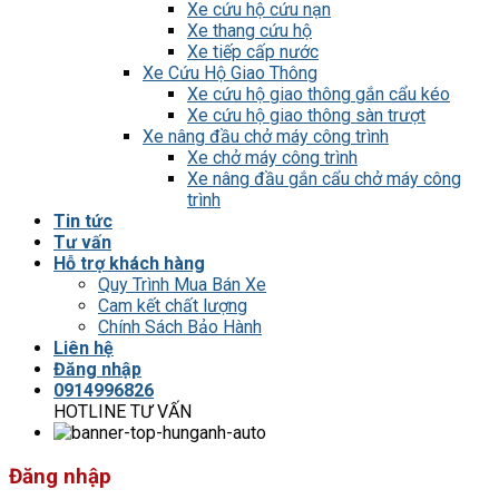
Xe cứu hộ cứu nạn
Xe thang cứu hộ
Xe tiếp cấp nước
Xe Cứu Hộ Giao Thông
Xe cứu hộ giao thông gắn cẩu kéo
Xe cứu hộ giao thông sàn trượt
Xe nâng đầu chở máy công trình
Xe chở máy công trình
Xe nâng đầu gắn cẩu chở máy công
trình
Tin tức
Tư vấn
Hỗ trợ khách hàng
Quy Trình Mua Bán Xe
Cam kết chất lượng
Chính Sách Bảo Hành
Liên hệ
Đăng nhập
0914996826
HOTLINE TƯ VẤN
Đăng nhập