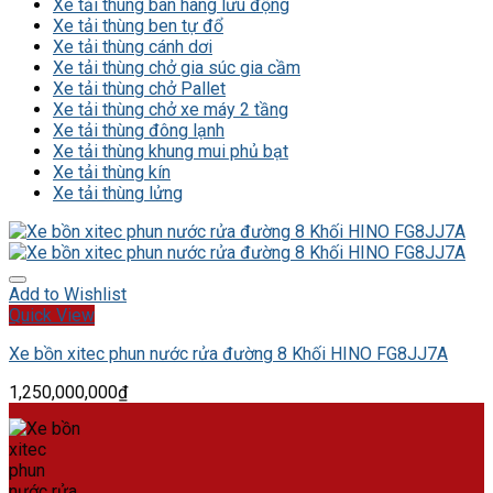
Xe tải thùng bán hàng lưu động
Xe tải thùng ben tự đổ
Xe tải thùng cánh dơi
Xe tải thùng chở gia súc gia cầm
Xe tải thùng chở Pallet
Xe tải thùng chở xe máy 2 tầng
Xe tải thùng đông lạnh
Xe tải thùng khung mui phủ bạt
Xe tải thùng kín
Xe tải thùng lửng
Add to Wishlist
Quick View
Xe bồn xitec phun nước rửa đường 8 Khối HINO FG8JJ7A
1,250,000,000
₫