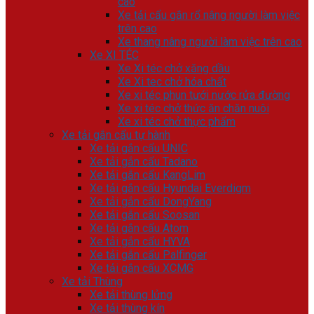
cao
Xe tải cẩu gắn rổ nâng người làm việc
trên cao
Xe thang nâng người làm việc trên cao
Xe XI TÉC
Xe Xi téc chở xăng dầu
Xe Xi tec chở hóa chất
Xe xi téc phun tưới nước rửa đường
Xe xi téc chở thức ăn chăn nuôi
Xe xi téc chở thực phẩm
Xe tải gắn cẩu tự hành
Xe tải gắn cẩu UNIC
Xe tải gắn cẩu Tadano
Xe tải gắn cẩu KangLim
Xe tải gắn cẩu Hyundai Everdigm
Xe tải gắn cẩu DongYang
Xe tải gắn cẩu Soosan
Xe tải gắn cẩu Atom
Xe tải gắn cẩu HYVA
Xe tải gắn cẩu Palfinger
Xe tải gắn cẩu XCMG
Xe tải Thùng
Xe tải thùng lửng
Xe tải thùng kín