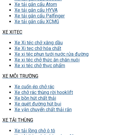
Xe tải gắn cẩu Atom
Xe tải gắn cẩu HYVA
Xe tải gắn cẩu Palfinger
Xe tải gắn cẩu XCMG
XE XITEC
Xe Xi téc chở xăng dầu
Xe Xi tec chở hóa chất
Xe xi téc phun tưới nước rửa đường
Xe xi téc chở thức ăn chăn nuôi
Xe xi téc chở thực phẩm
XE MÔI TRƯỜNG
Xe cuốn ép chở rác
Xe chở rác thùng rời hooklift
Xe bồn hút chất thải
Xe quét đường hút bụi
Xe vận chuyển chất thải rắn
XE TẢI THÙNG
Xe tải lồng chở ô tô