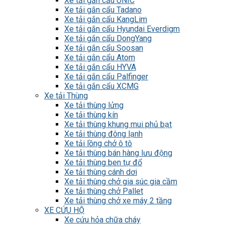
Xe tải gắn cẩu UNIC
Xe tải gắn cẩu Tadano
Xe tải gắn cẩu KangLim
Xe tải gắn cẩu Hyundai Everdigm
Xe tải gắn cẩu DongYang
Xe tải gắn cẩu Soosan
Xe tải gắn cẩu Atom
Xe tải gắn cẩu HYVA
Xe tải gắn cẩu Palfinger
Xe tải gắn cẩu XCMG
Xe tải Thùng
Xe tải thùng lửng
Xe tải thùng kín
Xe tải thùng khung mui phủ bạt
Xe tải thùng đông lạnh
Xe tải lồng chở ô tô
Xe tải thùng bán hàng lưu động
Xe tải thùng ben tự đổ
Xe tải thùng cánh dơi
Xe tải thùng chở gia súc gia cầm
Xe tải thùng chở Pallet
Xe tải thùng chở xe máy 2 tầng
XE CỨU HỘ
Xe cứu hỏa chữa cháy