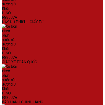
ĐẦY ĐỦ PHIẾU - GIẤY TỜ
GIAO XE TOÀN QUỐC
BẢO HÀNH CHÍNH HÃNG