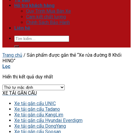
Hỗ trợ khách hàng
Quy Trình Mua Bán Xe
Cam kết chất lượng
Chính Sách Bảo Hành
Liên hệ
Tìm
kiếm:
Trang chủ
/
Sản phẩm được gắn thẻ “Xe rửa đường 8 Khối
HINO”
Lọc
Hiển thị kết quả duy nhất
XE TẢI GẮN CẨU
Xe tải gắn cẩu UNIC
Xe tải gắn cẩu Tadano
Xe tải gắn cẩu KangLim
Xe tải gắn cẩu Hyundai Everdigm
Xe tải gắn cẩu DongYang
Xe tải gắn cẩu Soosan