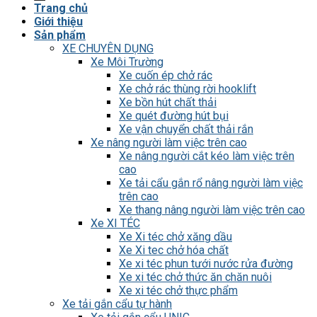
Trang chủ
Giới thiệu
Sản phẩm
XE CHUYÊN DỤNG
Xe Môi Trường
Xe cuốn ép chở rác
Xe chở rác thùng rời hooklift
Xe bồn hút chất thải
Xe quét đường hút bụi
Xe vận chuyển chất thải rắn
Xe nâng người làm việc trên cao
Xe nâng người cắt kéo làm việc trên
cao
Xe tải cẩu gắn rổ nâng người làm việc
trên cao
Xe thang nâng người làm việc trên cao
Xe XI TÉC
Xe Xi téc chở xăng dầu
Xe Xi tec chở hóa chất
Xe xi téc phun tưới nước rửa đường
Xe xi téc chở thức ăn chăn nuôi
Xe xi téc chở thực phẩm
Xe tải gắn cẩu tự hành