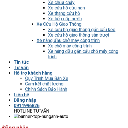
Xe chữa cháy
Xe cứu hộ cứu nạn
Xe thang cứu hộ
Xe tiếp cấp nước
Xe Cứu Hộ Giao Thông
Xe cứu hộ giao thông gắn cẩu kéo
Xe cứu hộ giao thông sàn trượt
Xe nâng đầu chở máy công trình
Xe chở máy công trình
Xe nâng đầu gắn cẩu chở máy công
trình
Tin tức
Tư vấn
Hỗ trợ khách hàng
Quy Trình Mua Bán Xe
Cam kết chất lượng
Chính Sách Bảo Hành
Liên hệ
Đăng nhập
0914996826
HOTLINE TƯ VẤN
Đăng nhập