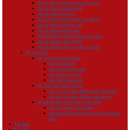
Xe tải thùng khung mui phủ bạt
Xe tải thùng đông lạnh
Xe tải lồng chở ô tô
Xe tải thùng bán hàng lưu động
Xe tải thùng ben tự đổ
Xe tải thùng cánh dơi
Xe tải thùng chở gia súc gia cầm
Xe tải thùng chở Pallet
Xe tải thùng chở xe máy 2 tầng
XE CỨU HỘ
Xe cứu hỏa chữa cháy
Xe chữa cháy
Xe cứu hộ cứu nạn
Xe thang cứu hộ
Xe tiếp cấp nước
Xe Cứu Hộ Giao Thông
Xe cứu hộ giao thông gắn cẩu kéo
Xe cứu hộ giao thông sàn trượt
Xe nâng đầu chở máy công trình
Xe chở máy công trình
Xe nâng đầu gắn cẩu chở máy công
trình
Tin tức
Tư vấn