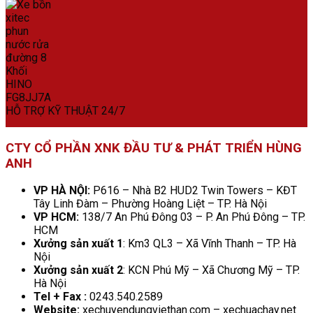
HỖ TRỢ KỸ THUẬT 24/7
CTY CỔ PHẦN XNK ĐẦU TƯ & PHÁT TRIỂN HÙNG
ANH
VP HÀ NỘI:
P616 – Nhà B2 HUD2 Twin Towers – KĐT
Tây Linh Đàm – Phường Hoàng Liệt – TP. Hà Nội
VP HCM:
138/7 An Phú Đông 03 – P. An Phú Đông – TP.
HCM
Xưởng sản xuất 1
: Km3 QL3 – Xã Vĩnh Thanh – TP. Hà
Nội
Xưởng sản xuất 2
: KCN Phú Mỹ – Xã Chương Mỹ – TP.
Hà Nội
Tel + Fax :
0243.540.2589
Website:
xechuyendungviethan.com – xechuachay.net