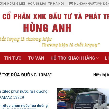
NG HOÀNG LIỆT - HOÀNG MAI - TP. HÀ NỘI
HUNGANHAUTOVN@GM
TIN TỨC
TƯ VẤN
HỖ TRỢ KHÁCH HÀNG
L
 “XE RỬA ĐƯỜNG 13M3”
Hiển thị 
Add to
Wishlist
n xitec phun nước rửa đường