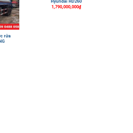
Hyundai HD260
1,790,000,000
₫
ớc rửa
NG