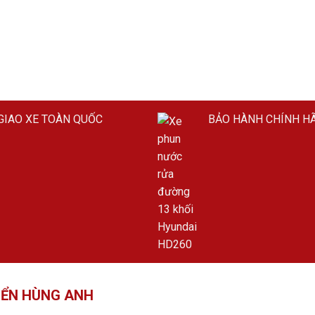
GIAO XE TOÀN QUỐC
BẢO HÀNH CHÍNH H
IỂN HÙNG ANH