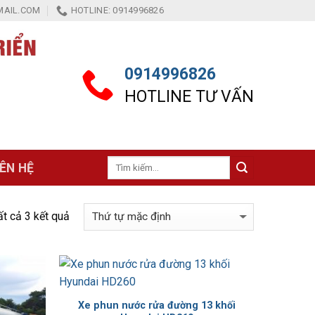
AIL.COM
HOTLINE: 0914996826
0914996826
HOTLINE TƯ VẤN
Tìm
IÊN HỆ
kiếm:
tất cả 3 kết quả
Add to
Add to
Wishlist
Wishlist
Xe phun nước rửa đường 13 khối