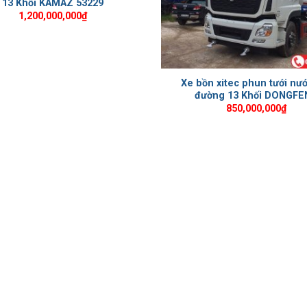
13 Khối KAMAZ 53229
1,200,000,000
₫
Xe bồn xitec phun tưới nư
đường 13 Khối DONGFE
850,000,000
₫