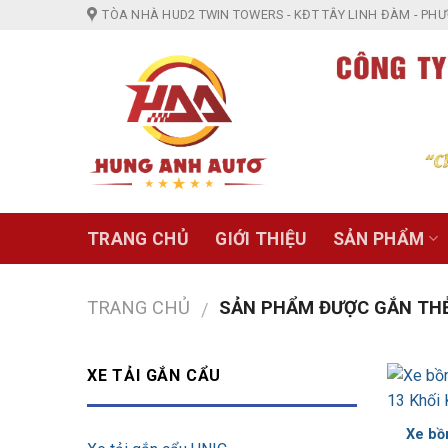
Skip
TÒA NHÀ HUD2 TWIN TOWERS - KĐT TÂY LINH ĐÀM - PHƯỜ
to
content
TRANG CHỦ
GIỚI THIỆU
SẢN PHẨM
TRANG CHỦ
SẢN PHẨM ĐƯỢC GẮN THẺ
/
XE TẢI GẮN CẨU
Xe bồ