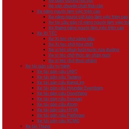
Xe quét đường hút bụi
Xe vận chuyển chất thải rắn
Xe nâng người làm việc trên cao
Xe nâng người cắt kéo làm việc trên cao
Xe tải cẩu gắn rổ nâng người làm việc tr
Xe thang nâng người làm việc trên cao
Xe XI TÉC
Xe Xi téc chở xăng dầu
Xe Xi tec chở hóa chất
Xe xi téc phun tưới nước rửa đường
Xe xi téc chở thức ăn chăn nuôi
Xe xi téc chở thực phẩm
Xe tải gắn cẩu tự hành
Xe tải gắn cẩu UNIC
Xe tải gắn cẩu Tadano
Xe tải gắn cẩu KangLim
Xe tải gắn cẩu Hyundai Everdigm
Xe tải gắn cẩu DongYang
Xe tải gắn cẩu Soosan
Xe tải gắn cẩu Atom
Xe tải gắn cẩu HYVA
Xe tải gắn cẩu Palfinger
Xe tải gắn cẩu XCMG
Xe tải Thùng