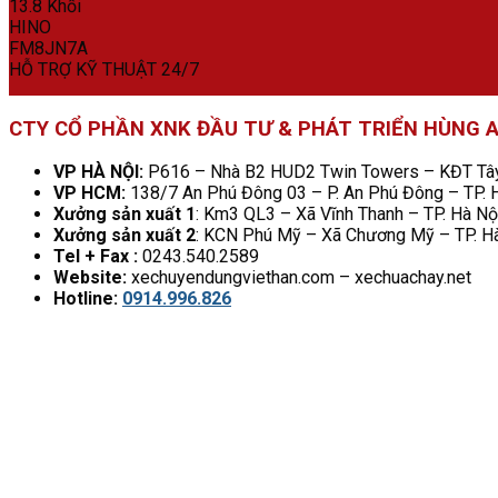
HỖ TRỢ KỸ THUẬT 24/7
CTY CỔ PHẦN XNK ĐẦU TƯ & PHÁT TRIỂN HÙNG 
VP HÀ NỘI:
P616 – Nhà B2 HUD2 Twin Towers – KĐT Tây 
VP HCM:
138/7 An Phú Đông 03 – P. An Phú Đông – TP.
Xưởng sản xuất 1
: Km3 QL3 – Xã Vĩnh Thanh – TP. Hà Nộ
Xưởng sản xuất 2
: KCN Phú Mỹ – Xã Chương Mỹ – TP. H
Tel + Fax :
0243.540.2589
Website:
xechuyendungviethan.com – xechuachay.net
Hotline:
0914.996.826