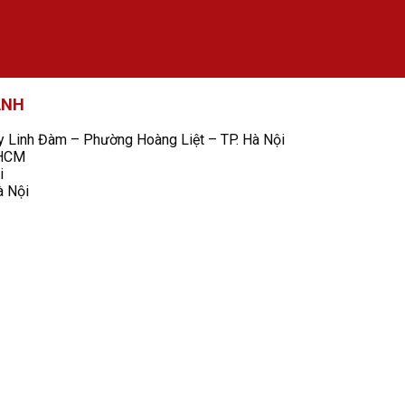
ANH
Linh Đàm – Phường Hoàng Liệt – TP. Hà Nội
 HCM
i
à Nội