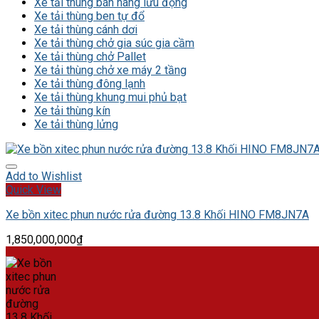
Xe tải thùng bán hàng lưu động
Xe tải thùng ben tự đổ
Xe tải thùng cánh dơi
Xe tải thùng chở gia súc gia cầm
Xe tải thùng chở Pallet
Xe tải thùng chở xe máy 2 tầng
Xe tải thùng đông lạnh
Xe tải thùng khung mui phủ bạt
Xe tải thùng kín
Xe tải thùng lửng
Add to Wishlist
Quick View
Xe bồn xitec phun nước rửa đường 13.8 Khối HINO FM8JN7A
1,850,000,000
₫