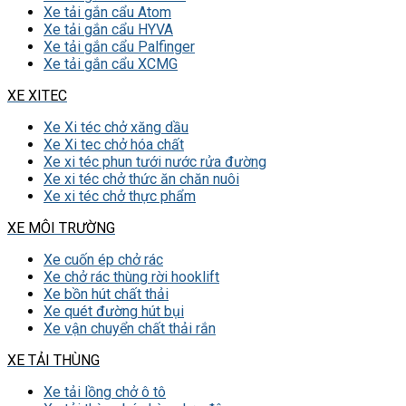
Xe tải gắn cẩu Atom
Xe tải gắn cẩu HYVA
Xe tải gắn cẩu Palfinger
Xe tải gắn cẩu XCMG
XE XITEC
Xe Xi téc chở xăng dầu
Xe Xi tec chở hóa chất
Xe xi téc phun tưới nước rửa đường
Xe xi téc chở thức ăn chăn nuôi
Xe xi téc chở thực phẩm
XE MÔI TRƯỜNG
Xe cuốn ép chở rác
Xe chở rác thùng rời hooklift
Xe bồn hút chất thải
Xe quét đường hút bụi
Xe vận chuyển chất thải rắn
XE TẢI THÙNG
Xe tải lồng chở ô tô