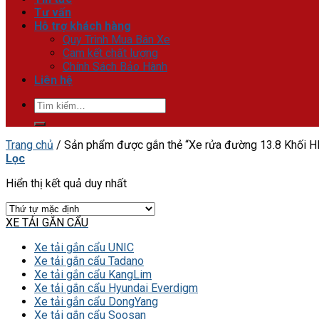
Tư vấn
Hỗ trợ khách hàng
Quy Trình Mua Bán Xe
Cam kết chất lượng
Chính Sách Bảo Hành
Liên hệ
Tìm
kiếm:
Trang chủ
/
Sản phẩm được gắn thẻ “Xe rửa đường 13.8 Khối H
Lọc
Hiển thị kết quả duy nhất
XE TẢI GẮN CẨU
Xe tải gắn cẩu UNIC
Xe tải gắn cẩu Tadano
Xe tải gắn cẩu KangLim
Xe tải gắn cẩu Hyundai Everdigm
Xe tải gắn cẩu DongYang
Xe tải gắn cẩu Soosan