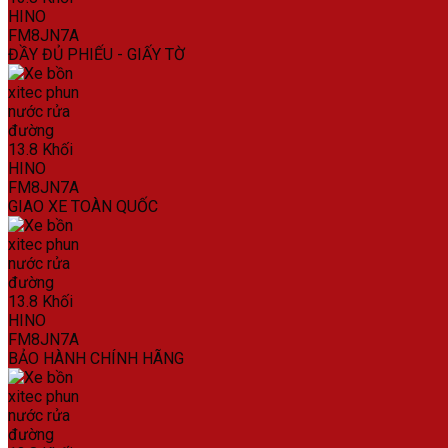
ĐẦY ĐỦ PHIẾU - GIẤY TỜ
GIAO XE TOÀN QUỐC
BẢO HÀNH CHÍNH HÃNG