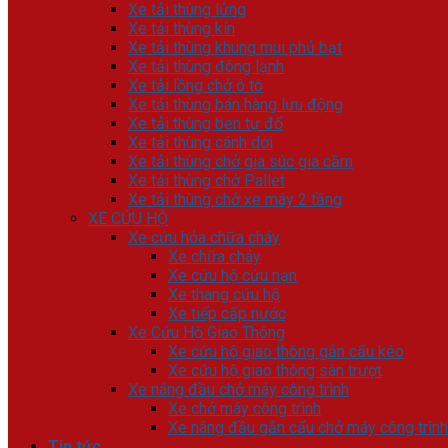
Xe tải thùng lửng
Xe tải thùng kín
Xe tải thùng khung mui phủ bạt
Xe tải thùng đông lạnh
Xe tải lồng chở ô tô
Xe tải thùng bán hàng lưu động
Xe tải thùng ben tự đổ
Xe tải thùng cánh dơi
Xe tải thùng chở gia súc gia cầm
Xe tải thùng chở Pallet
Xe tải thùng chở xe máy 2 tầng
XE CỨU HỘ
Xe cứu hỏa chữa cháy
Xe chữa cháy
Xe cứu hộ cứu nạn
Xe thang cứu hộ
Xe tiếp cấp nước
Xe Cứu Hộ Giao Thông
Xe cứu hộ giao thông gắn cẩu kéo
Xe cứu hộ giao thông sàn trượt
Xe nâng đầu chở máy công trình
Xe chở máy công trình
Xe nâng đầu gắn cẩu chở máy công trình
Tin tức