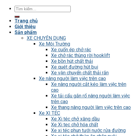
Tìm
kiếm:
Trang chủ
Giới thiệu
Sản phẩm
XE CHUYÊN DỤNG
Xe Môi Trường
Xe cuốn ép chở rác
Xe chở rác thùng rời hooklift
Xe bồn hút chất thải
Xe quét đường hút bụi
Xe vận chuyển chất thải rắn
Xe nâng người làm việc trên cao
Xe nâng người cắt kéo làm việc trên
cao
Xe tải cẩu gắn rổ nâng người làm việc
trên cao
Xe thang nâng người làm việc trên cao
Xe XI TÉC
Xe Xi téc chở xăng dầu
Xe Xi tec chở hóa chất
Xe xi téc phun tưới nước rửa đường