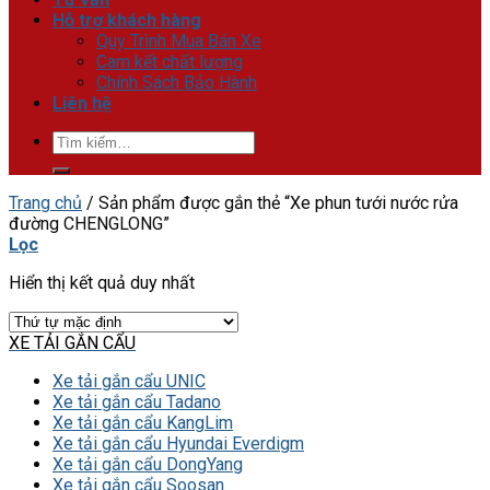
Hỗ trợ khách hàng
Quy Trình Mua Bán Xe
Cam kết chất lượng
Chính Sách Bảo Hành
Liên hệ
Tìm
kiếm:
Trang chủ
/
Sản phẩm được gắn thẻ “Xe phun tưới nước rửa
đường CHENGLONG”
Lọc
Hiển thị kết quả duy nhất
XE TẢI GẮN CẨU
Xe tải gắn cẩu UNIC
Xe tải gắn cẩu Tadano
Xe tải gắn cẩu KangLim
Xe tải gắn cẩu Hyundai Everdigm
Xe tải gắn cẩu DongYang
Xe tải gắn cẩu Soosan