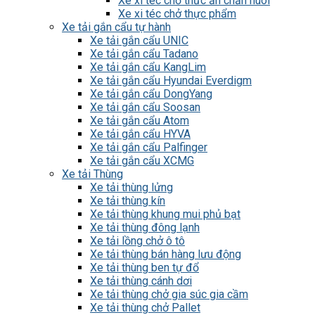
Xe xi téc chở thức ăn chăn nuôi
Xe xi téc chở thực phẩm
Xe tải gắn cẩu tự hành
Xe tải gắn cẩu UNIC
Xe tải gắn cẩu Tadano
Xe tải gắn cẩu KangLim
Xe tải gắn cẩu Hyundai Everdigm
Xe tải gắn cẩu DongYang
Xe tải gắn cẩu Soosan
Xe tải gắn cẩu Atom
Xe tải gắn cẩu HYVA
Xe tải gắn cẩu Palfinger
Xe tải gắn cẩu XCMG
Xe tải Thùng
Xe tải thùng lửng
Xe tải thùng kín
Xe tải thùng khung mui phủ bạt
Xe tải thùng đông lạnh
Xe tải lồng chở ô tô
Xe tải thùng bán hàng lưu động
Xe tải thùng ben tự đổ
Xe tải thùng cánh dơi
Xe tải thùng chở gia súc gia cầm
Xe tải thùng chở Pallet