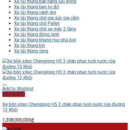
Xe tải thùng bán hàng lưu động
Xe tải thùng ben tự đổ
Xe tải thùng cánh dơi
Xe tải thùng chở gia súc gia cầm
Xe tải thùng chở Pallet
Xe tải thùng chở xe máy 2 tầng
Xe tải thùng đông lạnh
Xe tải thùng khung mui phủ bạt
Xe tải thùng kín
Xe tải thùng lửng
Add to Wishlist
Quick View
Xe bồn xitec Chenglong H5 3 chân phun tưới nước rửa đường
13 Khối
1,308,000,000
₫