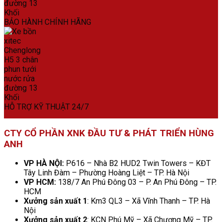
BẢO HÀNH CHÍNH HÃNG
HỖ TRỢ KỸ THUẬT 24/7
CTY CỔ PHẦN XNK ĐẦU TƯ & PHÁT TRIỂN HÙNG
ANH
VP HÀ NỘI:
P616 – Nhà B2 HUD2 Twin Towers – KĐT
Tây Linh Đàm – Phường Hoàng Liệt – TP. Hà Nội
VP HCM:
138/7 An Phú Đông 03 – P. An Phú Đông – TP.
HCM
Xưởng sản xuất 1
: Km3 QL3 – Xã Vĩnh Thanh – TP. Hà
Nội
Xưởng sản xuất 2
: KCN Phú Mỹ – Xã Chương Mỹ – TP.