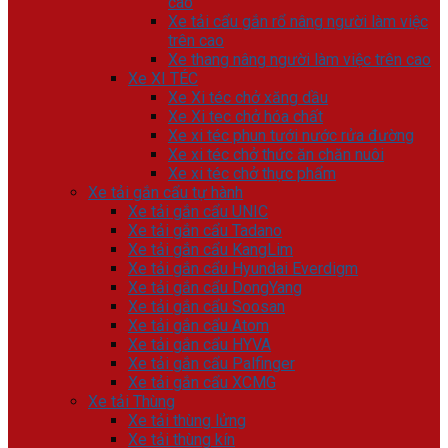
cao
Xe tải cẩu gắn rổ nâng người làm việc
trên cao
Xe thang nâng người làm việc trên cao
Xe XI TÉC
Xe Xi téc chở xăng dầu
Xe Xi tec chở hóa chất
Xe xi téc phun tưới nước rửa đường
Xe xi téc chở thức ăn chăn nuôi
Xe xi téc chở thực phẩm
Xe tải gắn cẩu tự hành
Xe tải gắn cẩu UNIC
Xe tải gắn cẩu Tadano
Xe tải gắn cẩu KangLim
Xe tải gắn cẩu Hyundai Everdigm
Xe tải gắn cẩu DongYang
Xe tải gắn cẩu Soosan
Xe tải gắn cẩu Atom
Xe tải gắn cẩu HYVA
Xe tải gắn cẩu Palfinger
Xe tải gắn cẩu XCMG
Xe tải Thùng
Xe tải thùng lửng
Xe tải thùng kín