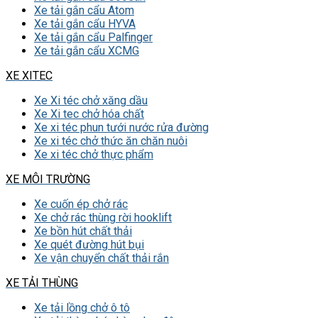
Xe tải gắn cẩu Atom
Xe tải gắn cẩu HYVA
Xe tải gắn cẩu Palfinger
Xe tải gắn cẩu XCMG
XE XITEC
Xe Xi téc chở xăng dầu
Xe Xi tec chở hóa chất
Xe xi téc phun tưới nước rửa đường
Xe xi téc chở thức ăn chăn nuôi
Xe xi téc chở thực phẩm
XE MÔI TRƯỜNG
Xe cuốn ép chở rác
Xe chở rác thùng rời hooklift
Xe bồn hút chất thải
Xe quét đường hút bụi
Xe vận chuyển chất thải rắn
XE TẢI THÙNG
Xe tải lồng chở ô tô