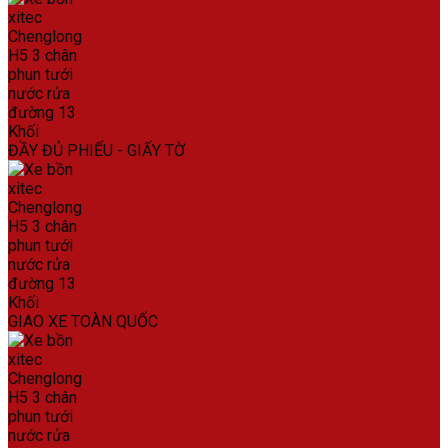
ĐẦY ĐỦ PHIẾU - GIẤY TỜ
GIAO XE TOÀN QUỐC