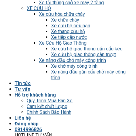
Xe tải thùng chở xe máy 2 tầng
XE CỨU HỘ
Xe cứu hỏa chữa cháy
Xe chữa cháy
Xe cứu hộ cứu nạn
Xe thang cứu hộ
Xe tiếp cấp nước
Xe Cứu Hộ Giao Thông
Xe cứu hộ giao thông gắn cẩu kéo
Xe cứu hộ giao thông sàn trượt
Xe nâng đầu chở máy công trình
Xe chở máy công trình
Xe nâng đầu gắn cẩu chở máy công
trình
Tin tức
Tư vấn
Hỗ trợ khách hàng
Quy Trình Mua Bán Xe
Cam kết chất lượng
Chính Sách Bảo Hành
Liên hệ
Đăng nhập
0914996826
HOTLINE TƯ VẤN