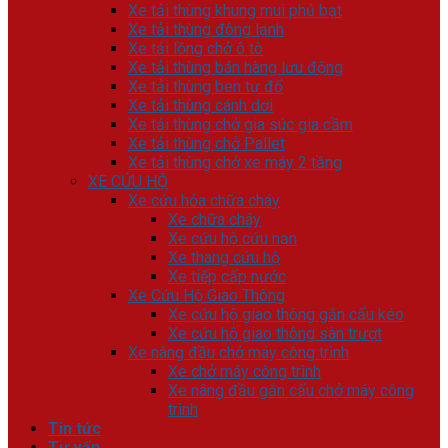
Xe tải thùng khung mui phủ bạt
Xe tải thùng đông lạnh
Xe tải lồng chở ô tô
Xe tải thùng bán hàng lưu động
Xe tải thùng ben tự đổ
Xe tải thùng cánh dơi
Xe tải thùng chở gia súc gia cầm
Xe tải thùng chở Pallet
Xe tải thùng chở xe máy 2 tầng
XE CỨU HỘ
Xe cứu hỏa chữa cháy
Xe chữa cháy
Xe cứu hộ cứu nạn
Xe thang cứu hộ
Xe tiếp cấp nước
Xe Cứu Hộ Giao Thông
Xe cứu hộ giao thông gắn cẩu kéo
Xe cứu hộ giao thông sàn trượt
Xe nâng đầu chở máy công trình
Xe chở máy công trình
Xe nâng đầu gắn cẩu chở máy công
trình
Tin tức
Tư vấn