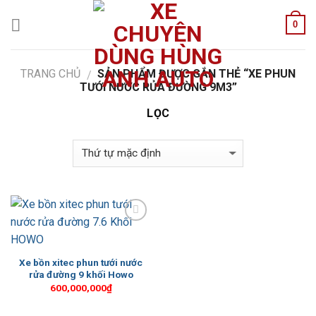
Skip
0
to
content
TRANG CHỦ
SẢN PHẨM ĐƯỢC GẮN THẺ “XE PHUN
/
TƯỚI NƯỚC RỬA ĐƯỜNG 9M3”
LỌC
Add to
Wishlist
Xe bồn xitec phun tưới nước
rửa đường 9 khối Howo
600,000,000
₫