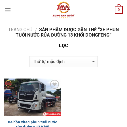
Skip
0
to
content
TRANG CHỦ
SẢN PHẨM ĐƯỢC GẮN THẺ “XE PHUN
/
TƯỚI NƯỚC RỬA ĐƯỜNG 13 KHỐI DONGFENG”
LỌC
Add to
Wishlist
Xe bồn xitec phun tưới nước
rửa đường 13 Khối