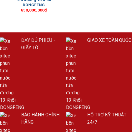
DONGFENG
850,000,000
₫
ĐẦY ĐỦ PHIẾU -
GIAO XE TOÀN QUỐC
GIẤY TỜ
BẢO HÀNH CHÍNH
HỖ TRỢ KỸ THUẬT
HÃNG
24/7