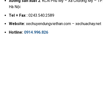
Xưởng sản xuất 2
: KCN Phú Mỹ – Xã Chương Mỹ – TP.
Hà Nội
Tel + Fax :
0243.540.2589
Website:
xechuyendungviethan.com – xechuachay.net
Hotline:
0914.996.826