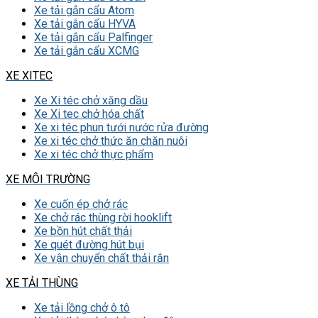
Xe tải gắn cẩu Atom
Xe tải gắn cẩu HYVA
Xe tải gắn cẩu Palfinger
Xe tải gắn cẩu XCMG
XE XITEC
Xe Xi téc chở xăng dầu
Xe Xi tec chở hóa chất
Xe xi téc phun tưới nước rửa đường
Xe xi téc chở thức ăn chăn nuôi
Xe xi téc chở thực phẩm
XE MÔI TRƯỜNG
Xe cuốn ép chở rác
Xe chở rác thùng rời hooklift
Xe bồn hút chất thải
Xe quét đường hút bụi
Xe vận chuyển chất thải rắn
XE TẢI THÙNG
Xe tải lồng chở ô tô