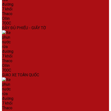
ĐẦY ĐỦ PHIẾU - GIẤY TỜ
GIAO XE TOÀN QUỐC