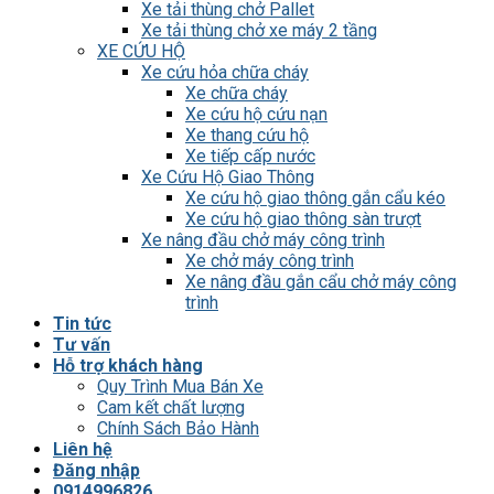
Xe tải thùng chở Pallet
Xe tải thùng chở xe máy 2 tầng
XE CỨU HỘ
Xe cứu hỏa chữa cháy
Xe chữa cháy
Xe cứu hộ cứu nạn
Xe thang cứu hộ
Xe tiếp cấp nước
Xe Cứu Hộ Giao Thông
Xe cứu hộ giao thông gắn cẩu kéo
Xe cứu hộ giao thông sàn trượt
Xe nâng đầu chở máy công trình
Xe chở máy công trình
Xe nâng đầu gắn cẩu chở máy công
trình
Tin tức
Tư vấn
Hỗ trợ khách hàng
Quy Trình Mua Bán Xe
Cam kết chất lượng
Chính Sách Bảo Hành
Liên hệ
Đăng nhập
0914996826