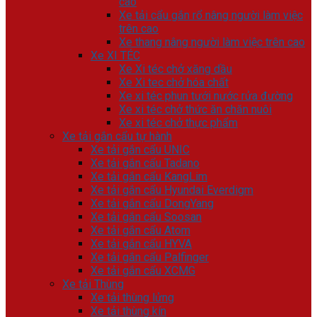
cao
Xe tải cẩu gắn rổ nâng người làm việc
trên cao
Xe thang nâng người làm việc trên cao
Xe XI TÉC
Xe Xi téc chở xăng dầu
Xe Xi tec chở hóa chất
Xe xi téc phun tưới nước rửa đường
Xe xi téc chở thức ăn chăn nuôi
Xe xi téc chở thực phẩm
Xe tải gắn cẩu tự hành
Xe tải gắn cẩu UNIC
Xe tải gắn cẩu Tadano
Xe tải gắn cẩu KangLim
Xe tải gắn cẩu Hyundai Everdigm
Xe tải gắn cẩu DongYang
Xe tải gắn cẩu Soosan
Xe tải gắn cẩu Atom
Xe tải gắn cẩu HYVA
Xe tải gắn cẩu Palfinger
Xe tải gắn cẩu XCMG
Xe tải Thùng
Xe tải thùng lửng
Xe tải thùng kín