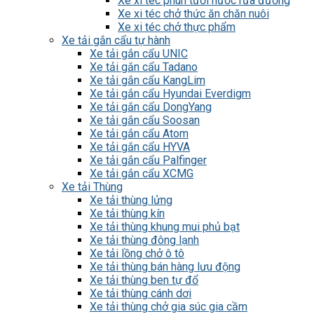
Xe xi téc phun tưới nước rửa đường
Xe xi téc chở thức ăn chăn nuôi
Xe xi téc chở thực phẩm
Xe tải gắn cẩu tự hành
Xe tải gắn cẩu UNIC
Xe tải gắn cẩu Tadano
Xe tải gắn cẩu KangLim
Xe tải gắn cẩu Hyundai Everdigm
Xe tải gắn cẩu DongYang
Xe tải gắn cẩu Soosan
Xe tải gắn cẩu Atom
Xe tải gắn cẩu HYVA
Xe tải gắn cẩu Palfinger
Xe tải gắn cẩu XCMG
Xe tải Thùng
Xe tải thùng lửng
Xe tải thùng kín
Xe tải thùng khung mui phủ bạt
Xe tải thùng đông lạnh
Xe tải lồng chở ô tô
Xe tải thùng bán hàng lưu động
Xe tải thùng ben tự đổ
Xe tải thùng cánh dơi
Xe tải thùng chở gia súc gia cầm