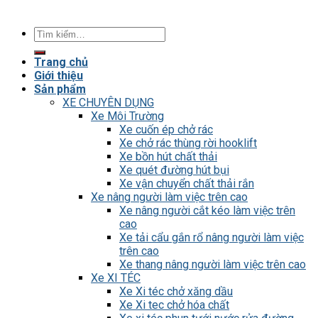
Tìm
kiếm:
Trang chủ
Giới thiệu
Sản phẩm
XE CHUYÊN DỤNG
Xe Môi Trường
Xe cuốn ép chở rác
Xe chở rác thùng rời hooklift
Xe bồn hút chất thải
Xe quét đường hút bụi
Xe vận chuyển chất thải rắn
Xe nâng người làm việc trên cao
Xe nâng người cắt kéo làm việc trên
cao
Xe tải cẩu gắn rổ nâng người làm việc
trên cao
Xe thang nâng người làm việc trên cao
Xe XI TÉC
Xe Xi téc chở xăng dầu
Xe Xi tec chở hóa chất