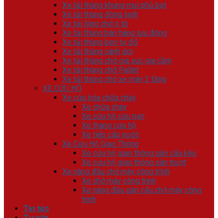
Xe tải thùng khung mui phủ bạt
Xe tải thùng đông lạnh
Xe tải lồng chở ô tô
Xe tải thùng bán hàng lưu động
Xe tải thùng ben tự đổ
Xe tải thùng cánh dơi
Xe tải thùng chở gia súc gia cầm
Xe tải thùng chở Pallet
Xe tải thùng chở xe máy 2 tầng
XE CỨU HỘ
Xe cứu hỏa chữa cháy
Xe chữa cháy
Xe cứu hộ cứu nạn
Xe thang cứu hộ
Xe tiếp cấp nước
Xe Cứu Hộ Giao Thông
Xe cứu hộ giao thông gắn cẩu kéo
Xe cứu hộ giao thông sàn trượt
Xe nâng đầu chở máy công trình
Xe chở máy công trình
Xe nâng đầu gắn cẩu chở máy công
trình
Tin tức
Tư vấn