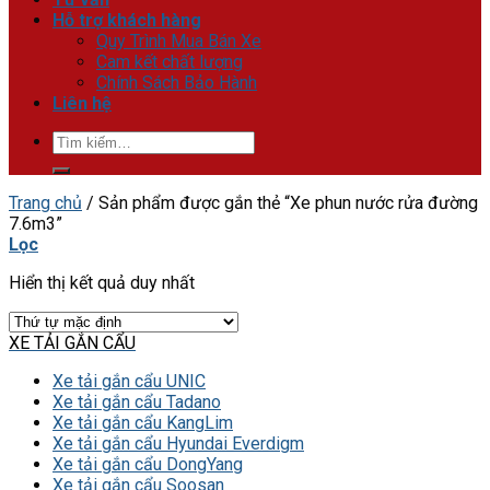
Hỗ trợ khách hàng
Quy Trình Mua Bán Xe
Cam kết chất lượng
Chính Sách Bảo Hành
Liên hệ
Tìm
kiếm:
Trang chủ
/
Sản phẩm được gắn thẻ “Xe phun nước rửa đường
7.6m3”
Lọc
Hiển thị kết quả duy nhất
XE TẢI GẮN CẨU
Xe tải gắn cẩu UNIC
Xe tải gắn cẩu Tadano
Xe tải gắn cẩu KangLim
Xe tải gắn cẩu Hyundai Everdigm
Xe tải gắn cẩu DongYang
Xe tải gắn cẩu Soosan