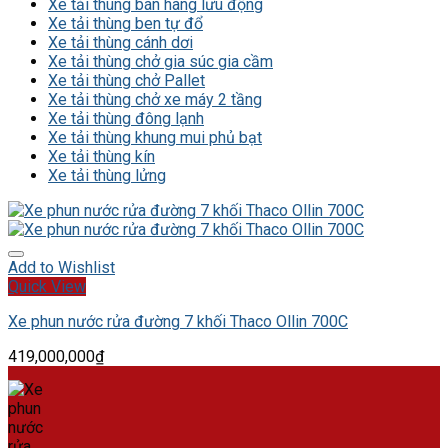
Xe tải thùng bán hàng lưu động
Xe tải thùng ben tự đổ
Xe tải thùng cánh dơi
Xe tải thùng chở gia súc gia cầm
Xe tải thùng chở Pallet
Xe tải thùng chở xe máy 2 tầng
Xe tải thùng đông lạnh
Xe tải thùng khung mui phủ bạt
Xe tải thùng kín
Xe tải thùng lửng
Add to Wishlist
Quick View
Xe phun nước rửa đường 7 khối Thaco Ollin 700C
419,000,000
₫