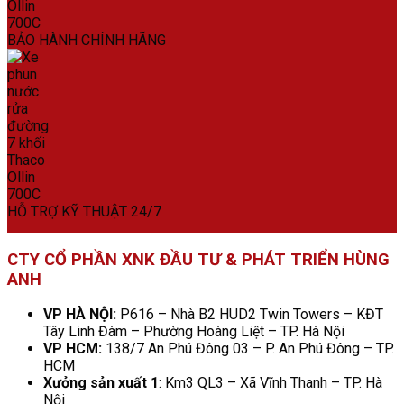
BẢO HÀNH CHÍNH HÃNG
HỖ TRỢ KỸ THUẬT 24/7
CTY CỔ PHẦN XNK ĐẦU TƯ & PHÁT TRIỂN HÙNG
ANH
VP HÀ NỘI:
P616 – Nhà B2 HUD2 Twin Towers – KĐT
Tây Linh Đàm – Phường Hoàng Liệt – TP. Hà Nội
VP HCM:
138/7 An Phú Đông 03 – P. An Phú Đông – TP.
HCM
Xưởng sản xuất 1
: Km3 QL3 – Xã Vĩnh Thanh – TP. Hà
Nội