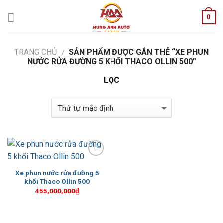
Skip
0
to
content
TRANG CHỦ
SẢN PHẨM ĐƯỢC GẮN THẺ “XE PHUN
/
NƯỚC RỬA ĐƯỜNG 5 KHỐI THACO OLLIN 500”
LỌC
Add to
Wishlist
Xe phun nước rửa đường 5
khối Thaco Ollin 500
455,000,000
₫