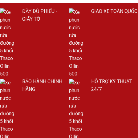
ĐẦY ĐỦ PHIẾU -
GIAO XE TOÀN QUỐC
GIẤY TỜ
BẢO HÀNH CHÍNH
HỖ TRỢ KỸ THUẬT
HÃNG
24/7