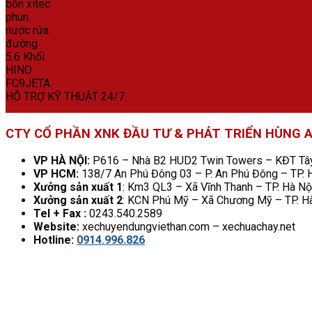
HỖ TRỢ KỸ THUẬT 24/7
CTY CỔ PHẦN XNK ĐẦU TƯ & PHÁT TRIỂN HÙNG 
VP HÀ NỘI:
P616 – Nhà B2 HUD2 Twin Towers – KĐT Tây 
VP HCM:
138/7 An Phú Đông 03 – P. An Phú Đông – TP.
Xưởng sản xuất 1
: Km3 QL3 – Xã Vĩnh Thanh – TP. Hà Nộ
Xưởng sản xuất 2
: KCN Phú Mỹ – Xã Chương Mỹ – TP. H
Tel + Fax :
0243.540.2589
Website:
xechuyendungviethan.com – xechuachay.net
Hotline:
0914.996.826