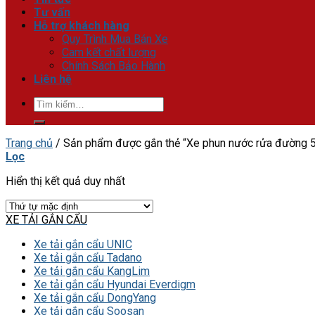
Tư vấn
Hỗ trợ khách hàng
Quy Trình Mua Bán Xe
Cam kết chất lượng
Chính Sách Bảo Hành
Liên hệ
Tìm
kiếm:
Trang chủ
/
Sản phẩm được gắn thẻ “Xe phun nước rửa đường 5
Lọc
Hiển thị kết quả duy nhất
XE TẢI GẮN CẨU
Xe tải gắn cẩu UNIC
Xe tải gắn cẩu Tadano
Xe tải gắn cẩu KangLim
Xe tải gắn cẩu Hyundai Everdigm
Xe tải gắn cẩu DongYang
Xe tải gắn cẩu Soosan