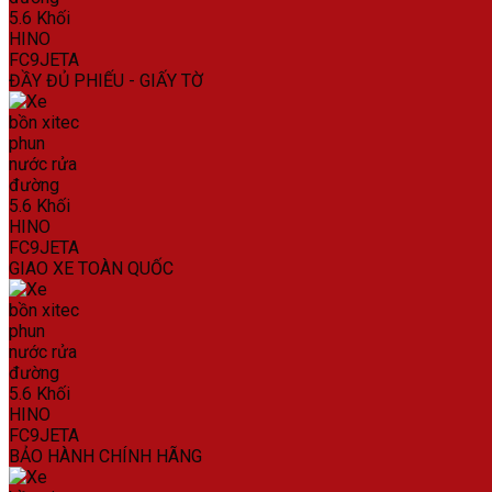
ĐẦY ĐỦ PHIẾU - GIẤY TỜ
GIAO XE TOÀN QUỐC
BẢO HÀNH CHÍNH HÃNG