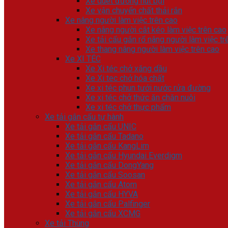
Xe quét đường hút bụi
Xe vận chuyển chất thải rắn
Xe nâng người làm việc trên cao
Xe nâng người cắt kéo làm việc trên cao
Xe tải cẩu gắn rổ nâng người làm việc tr
Xe thang nâng người làm việc trên cao
Xe XI TÉC
Xe Xi téc chở xăng dầu
Xe Xi tec chở hóa chất
Xe xi téc phun tưới nước rửa đường
Xe xi téc chở thức ăn chăn nuôi
Xe xi téc chở thực phẩm
Xe tải gắn cẩu tự hành
Xe tải gắn cẩu UNIC
Xe tải gắn cẩu Tadano
Xe tải gắn cẩu KangLim
Xe tải gắn cẩu Hyundai Everdigm
Xe tải gắn cẩu DongYang
Xe tải gắn cẩu Soosan
Xe tải gắn cẩu Atom
Xe tải gắn cẩu HYVA
Xe tải gắn cẩu Palfinger
Xe tải gắn cẩu XCMG
Xe tải Thùng