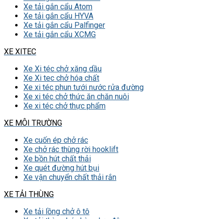
Xe tải gắn cẩu Atom
Xe tải gắn cẩu HYVA
Xe tải gắn cẩu Palfinger
Xe tải gắn cẩu XCMG
XE XITEC
Xe Xi téc chở xăng dầu
Xe Xi tec chở hóa chất
Xe xi téc phun tưới nước rửa đường
Xe xi téc chở thức ăn chăn nuôi
Xe xi téc chở thực phẩm
XE MÔI TRƯỜNG
Xe cuốn ép chở rác
Xe chở rác thùng rời hooklift
Xe bồn hút chất thải
Xe quét đường hút bụi
Xe vận chuyển chất thải rắn
XE TẢI THÙNG
Xe tải lồng chở ô tô