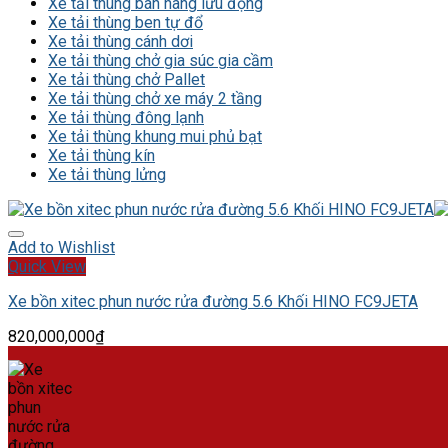
Xe tải thùng bán hàng lưu động
Xe tải thùng ben tự đổ
Xe tải thùng cánh dơi
Xe tải thùng chở gia súc gia cầm
Xe tải thùng chở Pallet
Xe tải thùng chở xe máy 2 tầng
Xe tải thùng đông lạnh
Xe tải thùng khung mui phủ bạt
Xe tải thùng kín
Xe tải thùng lửng
Add to Wishlist
Quick View
Xe bồn xitec phun nước rửa đường 5.6 Khối HINO FC9JETA
820,000,000
₫