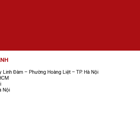
ANH
Linh Đàm – Phường Hoàng Liệt – TP. Hà Nội
 HCM
i
à Nội