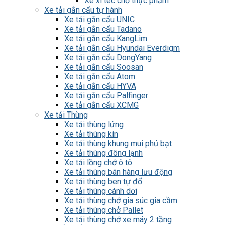
Xe xi téc chở thực phẩm
Xe tải gắn cẩu tự hành
Xe tải gắn cẩu UNIC
Xe tải gắn cẩu Tadano
Xe tải gắn cẩu KangLim
Xe tải gắn cẩu Hyundai Everdigm
Xe tải gắn cẩu DongYang
Xe tải gắn cẩu Soosan
Xe tải gắn cẩu Atom
Xe tải gắn cẩu HYVA
Xe tải gắn cẩu Palfinger
Xe tải gắn cẩu XCMG
Xe tải Thùng
Xe tải thùng lửng
Xe tải thùng kín
Xe tải thùng khung mui phủ bạt
Xe tải thùng đông lạnh
Xe tải lồng chở ô tô
Xe tải thùng bán hàng lưu động
Xe tải thùng ben tự đổ
Xe tải thùng cánh dơi
Xe tải thùng chở gia súc gia cầm
Xe tải thùng chở Pallet
Xe tải thùng chở xe máy 2 tầng