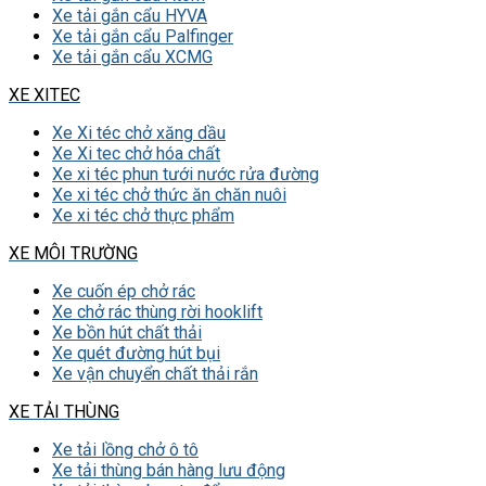
Xe tải gắn cẩu HYVA
Xe tải gắn cẩu Palfinger
Xe tải gắn cẩu XCMG
XE XITEC
Xe Xi téc chở xăng dầu
Xe Xi tec chở hóa chất
Xe xi téc phun tưới nước rửa đường
Xe xi téc chở thức ăn chăn nuôi
Xe xi téc chở thực phẩm
XE MÔI TRƯỜNG
Xe cuốn ép chở rác
Xe chở rác thùng rời hooklift
Xe bồn hút chất thải
Xe quét đường hút bụi
Xe vận chuyển chất thải rắn
XE TẢI THÙNG
Xe tải lồng chở ô tô
Xe tải thùng bán hàng lưu động