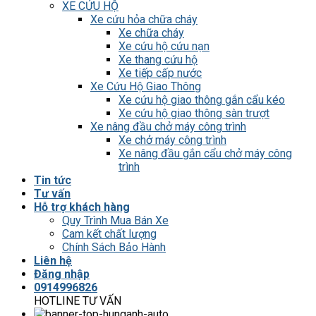
XE CỨU HỘ
Xe cứu hỏa chữa cháy
Xe chữa cháy
Xe cứu hộ cứu nạn
Xe thang cứu hộ
Xe tiếp cấp nước
Xe Cứu Hộ Giao Thông
Xe cứu hộ giao thông gắn cẩu kéo
Xe cứu hộ giao thông sàn trượt
Xe nâng đầu chở máy công trình
Xe chở máy công trình
Xe nâng đầu gắn cẩu chở máy công
trình
Tin tức
Tư vấn
Hỗ trợ khách hàng
Quy Trình Mua Bán Xe
Cam kết chất lượng
Chính Sách Bảo Hành
Liên hệ
Đăng nhập
0914996826
HOTLINE TƯ VẤN