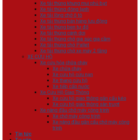
Xe tải thùng khung mui phủ bạt
Xe tải thùng đông lạnh
Xe tải lồng chở ô tô
Xe tải thùng bán hàng lưu động
Xe tải thùng ben tự đổ
Xe tải thùng cánh dơi
Xe tải thùng chở gia súc gia cầm
Xe tải thùng chở Pallet
Xe tải thùng chở xe máy 2 tầng
XE CỨU HỘ
Xe cứu hỏa chữa cháy
Xe chữa cháy
Xe cứu hộ cứu nạn
Xe thang cứu hộ
Xe tiếp cấp nước
Xe Cứu Hộ Giao Thông
Xe cứu hộ giao thông gắn cẩu kéo
Xe cứu hộ giao thông sàn trượt
Xe nâng đầu chở máy công trình
Xe chở máy công trình
Xe nâng đầu gắn cẩu chở máy công
trình
Tin tức
Tư vấn