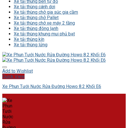
Xe tải thùng ben tự đổ
Xe tải thùng cánh dơi
Xe tải thùng chở gia súc gia cầm
Xe tải thùng chở Pallet
Xe tải thùng chở xe máy 2 tầng
Xe tải thùng đông lạnh
Xe tải thùng khung mui phủ bạt
Xe tải thùng kín
Xe tải thùng lửng
Add to Wishlist
Quick View
Xe Phun Tưới Nước Rửa Đường Howo 8.2 Khối E6