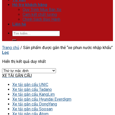
Hỗ trợ khách hàng
Quy Trình Mua Bán Xe
Cam kết chất lượng
Chính Sách Bảo Hành
Liên hệ
Tìm
kiếm:
Trang chủ
/
Sản phẩm được gắn thẻ “xe phun nước nhập khẩu”
Lọc
Hiển thị kết quả duy nhất
XE TẢI GẮN CẨU
Xe tải gắn cẩu UNIC
Xe tải gắn cẩu Tadano
Xe tải gắn cẩu KangLim
Xe tải gắn cẩu Hyundai Everdigm
Xe tải gắn cẩu DongYang
Xe tải gắn cẩu Soosan
Xe tải gắn cẩu Atom