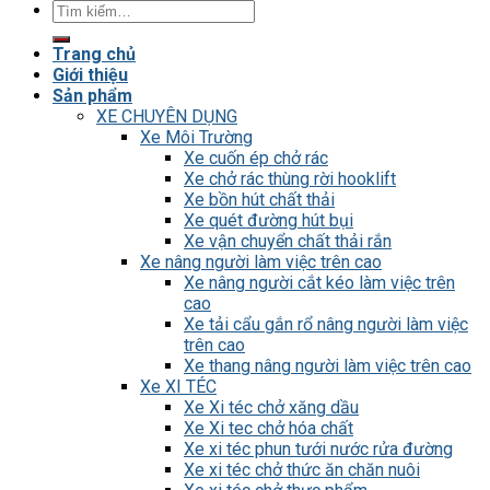
Tìm
kiếm:
Trang chủ
Giới thiệu
Sản phẩm
XE CHUYÊN DỤNG
Xe Môi Trường
Xe cuốn ép chở rác
Xe chở rác thùng rời hooklift
Xe bồn hút chất thải
Xe quét đường hút bụi
Xe vận chuyển chất thải rắn
Xe nâng người làm việc trên cao
Xe nâng người cắt kéo làm việc trên
cao
Xe tải cẩu gắn rổ nâng người làm việc
trên cao
Xe thang nâng người làm việc trên cao
Xe XI TÉC
Xe Xi téc chở xăng dầu
Xe Xi tec chở hóa chất
Xe xi téc phun tưới nước rửa đường
Xe xi téc chở thức ăn chăn nuôi