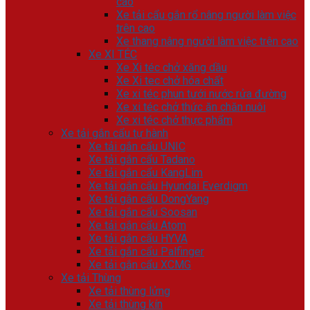
cao
Xe tải cẩu gắn rổ nâng người làm việc
trên cao
Xe thang nâng người làm việc trên cao
Xe XI TÉC
Xe Xi téc chở xăng dầu
Xe Xi tec chở hóa chất
Xe xi téc phun tưới nước rửa đường
Xe xi téc chở thức ăn chăn nuôi
Xe xi téc chở thực phẩm
Xe tải gắn cẩu tự hành
Xe tải gắn cẩu UNIC
Xe tải gắn cẩu Tadano
Xe tải gắn cẩu KangLim
Xe tải gắn cẩu Hyundai Everdigm
Xe tải gắn cẩu DongYang
Xe tải gắn cẩu Soosan
Xe tải gắn cẩu Atom
Xe tải gắn cẩu HYVA
Xe tải gắn cẩu Palfinger
Xe tải gắn cẩu XCMG
Xe tải Thùng
Xe tải thùng lửng
Xe tải thùng kín