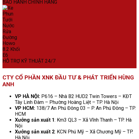
BẢO HÀNH CHÍNH HÃNG
HỖ TRỢ KỸ THUẬT 24/7
CTY CỔ PHẦN XNK ĐẦU TƯ & PHÁT TRIỂN HÙNG
ANH
VP HÀ NỘI:
P616 – Nhà B2 HUD2 Twin Towers – KĐT
Tây Linh Đàm – Phường Hoàng Liệt – TP. Hà Nội
VP HCM:
138/7 An Phú Đông 03 – P. An Phú Đông – TP.
HCM
Xưởng sản xuất 1
: Km3 QL3 – Xã Vĩnh Thanh – TP. Hà
Nội
Xưởng sản xuất 2
: KCN Phú Mỹ – Xã Chương Mỹ – TP.
Hà Nội