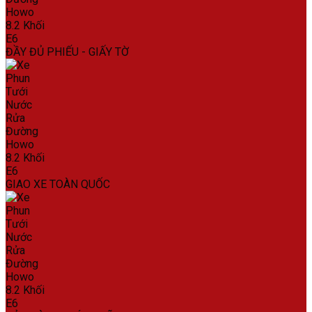
ĐẦY ĐỦ PHIẾU - GIẤY TỜ
GIAO XE TOÀN QUỐC