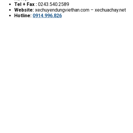
Tel + Fax :
0243.540.2589
Website:
xechuyendungviethan.com – xechuachay.net
Hotline:
0914.996.826