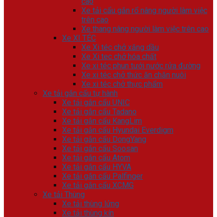
cao
Xe tải cẩu gắn rổ nâng người làm việc
trên cao
Xe thang nâng người làm việc trên cao
Xe XI TÉC
Xe Xi téc chở xăng dầu
Xe Xi tec chở hóa chất
Xe xi téc phun tưới nước rửa đường
Xe xi téc chở thức ăn chăn nuôi
Xe xi téc chở thực phẩm
Xe tải gắn cẩu tự hành
Xe tải gắn cẩu UNIC
Xe tải gắn cẩu Tadano
Xe tải gắn cẩu KangLim
Xe tải gắn cẩu Hyundai Everdigm
Xe tải gắn cẩu DongYang
Xe tải gắn cẩu Soosan
Xe tải gắn cẩu Atom
Xe tải gắn cẩu HYVA
Xe tải gắn cẩu Palfinger
Xe tải gắn cẩu XCMG
Xe tải Thùng
Xe tải thùng lửng
Xe tải thùng kín