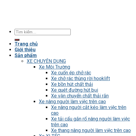
Tìm
kiếm:
Trang chủ
Giới thiệu
Sản phẩm
XE CHUYÊN DỤNG
Xe Môi Trường
Xe cuốn ép chở rác
Xe chở rác thùng rời hooklift
Xe bồn hút chất thải
Xe quét đường hút bụi
Xe vận chuyển chất thải rắn
Xe nâng người làm việc trên cao
Xe nâng người cắt kéo làm việc trên
cao
Xe tải cẩu gắn rổ nâng người làm việc
trên cao
Xe thang nâng người làm việc trên cao