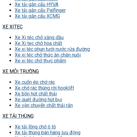
Xe tải gắn cẩu HYVA
Xe tải gắn cẩu Palfinger
Xe tải gắn cẩu XCMG
XE XITEC
Xe Xi téc chở xăng dầu
Xe Xi tec chở hóa chất
Xe xi téc phun tưới nước rửa đường
Xe xi téc chở thức ăn chăn nuôi
Xe xi téc chở thực phẩm
XE MÔI TRƯỜNG
Xe cuốn ép chở rác
Xe chở rác thùng rời hooklift
Xe bồn hút chất thải
Xe quét đường hút bụi
Xe vận chuyển chất thải rắn
XE TẢI THÙNG
Xe tải lồng chở ô tô
Xe tải thùng bán hàng lưu động