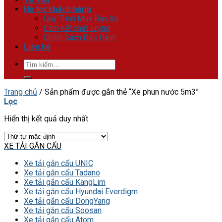
Hỗ trợ khách hàng
Quy Trình Mua Bán Xe
Cam kết chất lượng
Chính Sách Bảo Hành
Liên hệ
Tìm
kiếm:
Trang chủ
/
Sản phẩm được gắn thẻ “Xe phun nước 5m3”
Lọc
Hiển thị kết quả duy nhất
XE TẢI GẮN CẨU
Xe tải gắn cẩu UNIC
Xe tải gắn cẩu Tadano
Xe tải gắn cẩu KangLim
Xe tải gắn cẩu Hyundai Everdigm
Xe tải gắn cẩu DongYang
Xe tải gắn cẩu Soosan
Xe tải gắn cẩu Atom