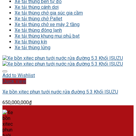
Xe tải thùng ben tự đổ
Xe tải thùng cánh dơi
Xe tải thùng chở gia súc gia cầm
Xe tải thùng chở Pallet
Xe tải thùng chở xe máy 2 tầng
Xe tải thùng đông lạnh
Xe tải thùng khung mui phủ bạt
Xe tải thùng kín
Xe tải thùng lửng
Add to Wishlist
Quick View
Xe bồn xitec phun tưới nước rửa đường 5.3 Khối ISUZU
650,000,000
₫