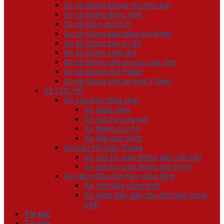
Xe tải thùng khung mui phủ bạt
Xe tải thùng đông lạnh
Xe tải lồng chở ô tô
Xe tải thùng bán hàng lưu động
Xe tải thùng ben tự đổ
Xe tải thùng cánh dơi
Xe tải thùng chở gia súc gia cầm
Xe tải thùng chở Pallet
Xe tải thùng chở xe máy 2 tầng
XE CỨU HỘ
Xe cứu hỏa chữa cháy
Xe chữa cháy
Xe cứu hộ cứu nạn
Xe thang cứu hộ
Xe tiếp cấp nước
Xe Cứu Hộ Giao Thông
Xe cứu hộ giao thông gắn cẩu kéo
Xe cứu hộ giao thông sàn trượt
Xe nâng đầu chở máy công trình
Xe chở máy công trình
Xe nâng đầu gắn cẩu chở máy công
trình
Tin tức
Tư vấn