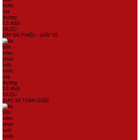
ĐẦY ĐỦ PHIẾU - GIẤY TỜ
GIAO XE TOÀN QUỐC