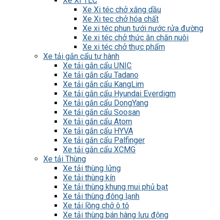
Xe XI TÉC
Xe Xi téc chở xăng dầu
Xe Xi tec chở hóa chất
Xe xi téc phun tưới nước rửa đường
Xe xi téc chở thức ăn chăn nuôi
Xe xi téc chở thực phẩm
Xe tải gắn cẩu tự hành
Xe tải gắn cẩu UNIC
Xe tải gắn cẩu Tadano
Xe tải gắn cẩu KangLim
Xe tải gắn cẩu Hyundai Everdigm
Xe tải gắn cẩu DongYang
Xe tải gắn cẩu Soosan
Xe tải gắn cẩu Atom
Xe tải gắn cẩu HYVA
Xe tải gắn cẩu Palfinger
Xe tải gắn cẩu XCMG
Xe tải Thùng
Xe tải thùng lửng
Xe tải thùng kín
Xe tải thùng khung mui phủ bạt
Xe tải thùng đông lạnh
Xe tải lồng chở ô tô
Xe tải thùng bán hàng lưu động