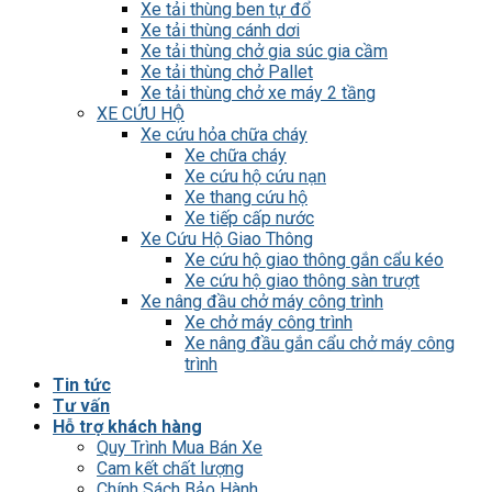
Xe tải thùng ben tự đổ
Xe tải thùng cánh dơi
Xe tải thùng chở gia súc gia cầm
Xe tải thùng chở Pallet
Xe tải thùng chở xe máy 2 tầng
XE CỨU HỘ
Xe cứu hỏa chữa cháy
Xe chữa cháy
Xe cứu hộ cứu nạn
Xe thang cứu hộ
Xe tiếp cấp nước
Xe Cứu Hộ Giao Thông
Xe cứu hộ giao thông gắn cẩu kéo
Xe cứu hộ giao thông sàn trượt
Xe nâng đầu chở máy công trình
Xe chở máy công trình
Xe nâng đầu gắn cẩu chở máy công
trình
Tin tức
Tư vấn
Hỗ trợ khách hàng
Quy Trình Mua Bán Xe
Cam kết chất lượng
Chính Sách Bảo Hành