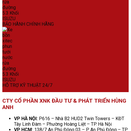
BẢO HÀNH CHÍNH HÃNG
HỖ TRỢ KỸ THUẬT 24/7
CTY CỔ PHẦN XNK ĐẦU TƯ & PHÁT TRIỂN HÙNG
ANH
VP HÀ NỘI:
P616 – Nhà B2 HUD2 Twin Towers – KĐT
Tây Linh Đàm – Phường Hoàng Liệt – TP. Hà Nội
VP HCM:
138/7 An Phú Đông 03 – P. An Phú Đông – TP.