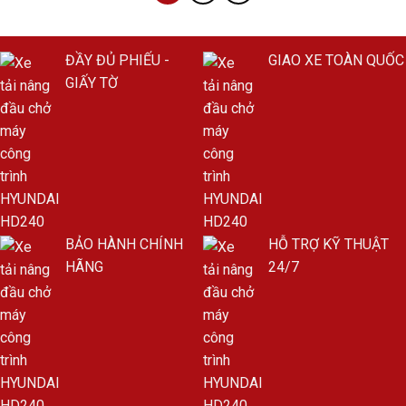
ĐẦY ĐỦ PHIẾU -
GIAO XE TOÀN QUỐC
GIẤY TỜ
BẢO HÀNH CHÍNH
HỖ TRỢ KỸ THUẬT
HÃNG
24/7