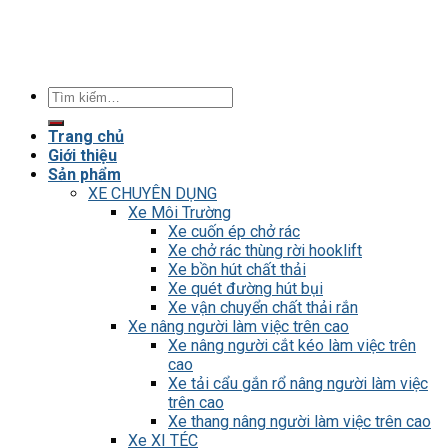
Tìm
kiếm:
Trang chủ
Giới thiệu
Sản phẩm
XE CHUYÊN DỤNG
Xe Môi Trường
Xe cuốn ép chở rác
Xe chở rác thùng rời hooklift
Xe bồn hút chất thải
Xe quét đường hút bụi
Xe vận chuyển chất thải rắn
Xe nâng người làm việc trên cao
Xe nâng người cắt kéo làm việc trên
cao
Xe tải cẩu gắn rổ nâng người làm việc
trên cao
Xe thang nâng người làm việc trên cao
Xe XI TÉC