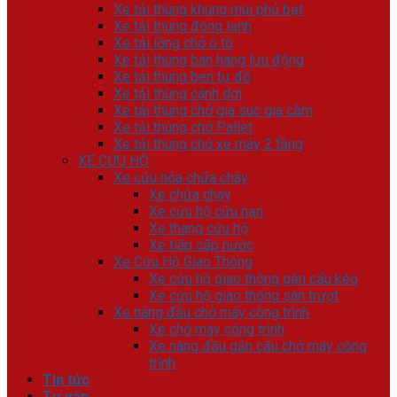
Xe tải thùng khung mui phủ bạt
Xe tải thùng đông lạnh
Xe tải lồng chở ô tô
Xe tải thùng bán hàng lưu động
Xe tải thùng ben tự đổ
Xe tải thùng cánh dơi
Xe tải thùng chở gia súc gia cầm
Xe tải thùng chở Pallet
Xe tải thùng chở xe máy 2 tầng
XE CỨU HỘ
Xe cứu hỏa chữa cháy
Xe chữa cháy
Xe cứu hộ cứu nạn
Xe thang cứu hộ
Xe tiếp cấp nước
Xe Cứu Hộ Giao Thông
Xe cứu hộ giao thông gắn cẩu kéo
Xe cứu hộ giao thông sàn trượt
Xe nâng đầu chở máy công trình
Xe chở máy công trình
Xe nâng đầu gắn cẩu chở máy công
trình
Tin tức
Tư vấn