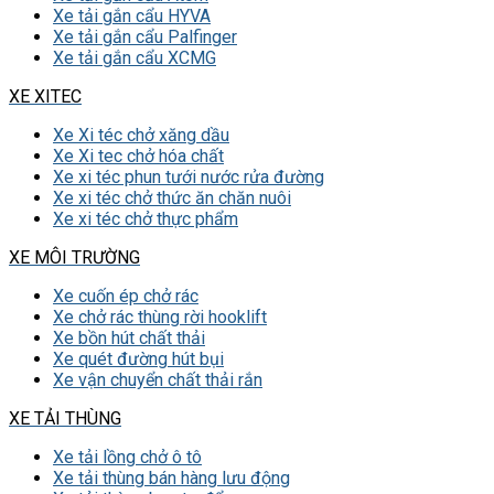
Xe tải gắn cẩu HYVA
Xe tải gắn cẩu Palfinger
Xe tải gắn cẩu XCMG
XE XITEC
Xe Xi téc chở xăng dầu
Xe Xi tec chở hóa chất
Xe xi téc phun tưới nước rửa đường
Xe xi téc chở thức ăn chăn nuôi
Xe xi téc chở thực phẩm
XE MÔI TRƯỜNG
Xe cuốn ép chở rác
Xe chở rác thùng rời hooklift
Xe bồn hút chất thải
Xe quét đường hút bụi
Xe vận chuyển chất thải rắn
XE TẢI THÙNG
Xe tải lồng chở ô tô
Xe tải thùng bán hàng lưu động