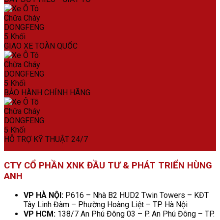
GIAO XE TOÀN QUỐC
BẢO HÀNH CHÍNH HÃNG
HỖ TRỢ KỸ THUẬT 24/7
CTY CỔ PHẦN XNK ĐẦU TƯ & PHÁT TRIỂN HÙNG
ANH
VP HÀ NỘI:
P616 – Nhà B2 HUD2 Twin Towers – KĐT
Tây Linh Đàm – Phường Hoàng Liệt – TP. Hà Nội
VP HCM:
138/7 An Phú Đông 03 – P. An Phú Đông – TP.