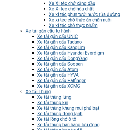
Xe Xi téc chở xăng dầu
Xe Xi tec chở hóa chất
Xe xi téc phun tưới nước rửa đường
Xe xi téc chở thức ăn chăn nuôi
Xe xi téc chở thực phẩm
Xe tải gắn cẩu tự hành
Xe tải gắn cẩu UNIC
Xe tải gắn cẩu Tadano
Xe tải gắn cẩu KangLim
Xe tải gắn cẩu Hyundai Everdigm
Xe tải gắn cẩu DongYang
Xe tải gắn cẩu Soosan
Xe tải gắn cẩu Atom
Xe tải gắn cẩu HYVA
Xe tải gắn cẩu Palfinger
Xe tải gắn cẩu XCMG
Xe tải Thùng
Xe tải thùng lửng
Xe tải thùng kín
Xe tải thùng khung mui phủ bạt
Xe tải thùng đông lạnh
Xe tải lồng chở ô tô
Xe tải thùng bán hàng lưu động