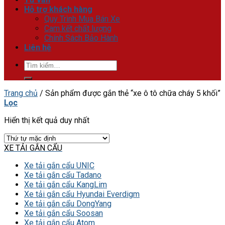
Hỗ trợ khách hàng
Quy Trình Mua Bán Xe
Cam kết chất lượng
Chính Sách Bảo Hành
Liên hệ
Tìm
kiếm:
Trang chủ
/
Sản phẩm được gắn thẻ “xe ô tô chữa cháy 5 khối”
Lọc
Hiển thị kết quả duy nhất
XE TẢI GẮN CẨU
Xe tải gắn cẩu UNIC
Xe tải gắn cẩu Tadano
Xe tải gắn cẩu KangLim
Xe tải gắn cẩu Hyundai Everdigm
Xe tải gắn cẩu DongYang
Xe tải gắn cẩu Soosan
Xe tải gắn cẩu Atom