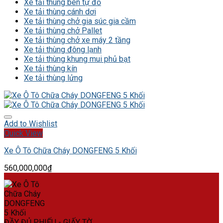
Xe tải thùng ben tự đổ
Xe tải thùng cánh dơi
Xe tải thùng chở gia súc gia cầm
Xe tải thùng chở Pallet
Xe tải thùng chở xe máy 2 tầng
Xe tải thùng đông lạnh
Xe tải thùng khung mui phủ bạt
Xe tải thùng kín
Xe tải thùng lửng
Add to Wishlist
Quick View
Xe Ô Tô Chữa Cháy DONGFENG 5 Khối
560,000,000
₫
ĐẦY ĐỦ PHIẾU - GIẤY TỜ