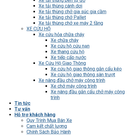
Xe tải thùng ben tự đổ
Xe tải thùng cánh dơi
Xe tải thùng chở gia súc gia cầm
Xe tải thùng chở Pallet
Xe tải thùng chở xe máy 2 tầng
XE CỨU HỘ
Xe cứu hỏa chữa cháy
Xe chữa cháy
Xe cứu hộ cứu nạn
Xe thang cứu hộ
Xe tiếp cấp nước
Xe Cứu Hộ Giao Thông
Xe cứu hộ giao thông gắn cẩu kéo
Xe cứu hộ giao thông sàn trượt
Xe nâng đầu chở máy công trình
Xe chở máy công trình
Xe nâng đầu gắn cẩu chở máy công
trình
Tin tức
Tư vấn
Hỗ trợ khách hàng
Quy Trình Mua Bán Xe
Cam kết chất lượng
Chính Sách Bảo Hành