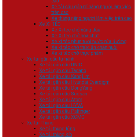
cao
Xe tải cẩu gắn rổ nâng người làm việc
trên cao
Xe thang nâng người làm việc trên cao
Xe XI TÉC
Xe Xi téc chở xăng dầu
Xe Xi tec chở hóa chất
Xe xi téc phun tưới nước rửa đường
Xe xi téc chở thức ăn chăn nuôi
Xe xi téc chở thực phẩm
Xe tải gắn cẩu tự hành
Xe tải gắn cẩu UNIC
Xe tải gắn cẩu Tadano
Xe tải gắn cẩu KangLim
Xe tải gắn cẩu Hyundai Everdigm
Xe tải gắn cẩu DongYang
Xe tải gắn cẩu Soosan
Xe tải gắn cẩu Atom
Xe tải gắn cẩu HYVA
Xe tải gắn cẩu Palfinger
Xe tải gắn cẩu XCMG
Xe tải Thùng
Xe tải thùng lửng
Xe tải thùng kín