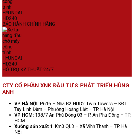
BẢO HÀNH CHÍNH HÃNG
HỖ TRỢ KỸ THUẬT 24/7
CTY CỔ PHẦN XNK ĐẦU TƯ & PHÁT TRIỂN HÙNG
ANH
VP HÀ NỘI:
P616 – Nhà B2 HUD2 Twin Towers – KĐT
Tây Linh Đàm – Phường Hoàng Liệt – TP. Hà Nội
VP HCM:
138/7 An Phú Đông 03 – P. An Phú Đông – TP.
HCM
Xưởng sản xuất 1
: Km3 QL3 – Xã Vĩnh Thanh – TP. Hà
Nội