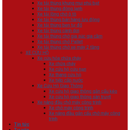
Xe tải thùng khung mui phủ bạt
Xe tải thùng đông lạnh
Xe tải lồng chở ô tô
Xe tải thùng bán hàng lưu động
Xe tải thùng ben tự đổ
Xe tải thùng cánh dơi
Xe tải thùng chở gia súc gia cầm
Xe tải thùng chở Pallet
Xe tải thùng chở xe máy 2 tầng
XE CỨU HỘ
Xe cứu hỏa chữa cháy
Xe chữa cháy
Xe cứu hộ cứu nạn
Xe thang cứu hộ
Xe tiếp cấp nước
Xe Cứu Hộ Giao Thông
Xe cứu hộ giao thông gắn cẩu kéo
Xe cứu hộ giao thông sàn trượt
Xe nâng đầu chở máy công trình
Xe chở máy công trình
Xe nâng đầu gắn cẩu chở máy công
trình
Tin tức
Tư vấn