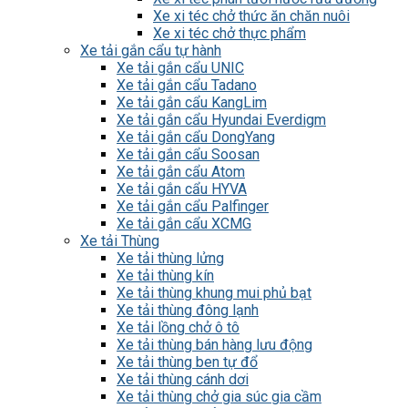
Xe xi téc chở thức ăn chăn nuôi
Xe xi téc chở thực phẩm
Xe tải gắn cẩu tự hành
Xe tải gắn cẩu UNIC
Xe tải gắn cẩu Tadano
Xe tải gắn cẩu KangLim
Xe tải gắn cẩu Hyundai Everdigm
Xe tải gắn cẩu DongYang
Xe tải gắn cẩu Soosan
Xe tải gắn cẩu Atom
Xe tải gắn cẩu HYVA
Xe tải gắn cẩu Palfinger
Xe tải gắn cẩu XCMG
Xe tải Thùng
Xe tải thùng lửng
Xe tải thùng kín
Xe tải thùng khung mui phủ bạt
Xe tải thùng đông lạnh
Xe tải lồng chở ô tô
Xe tải thùng bán hàng lưu động
Xe tải thùng ben tự đổ
Xe tải thùng cánh dơi
Xe tải thùng chở gia súc gia cầm