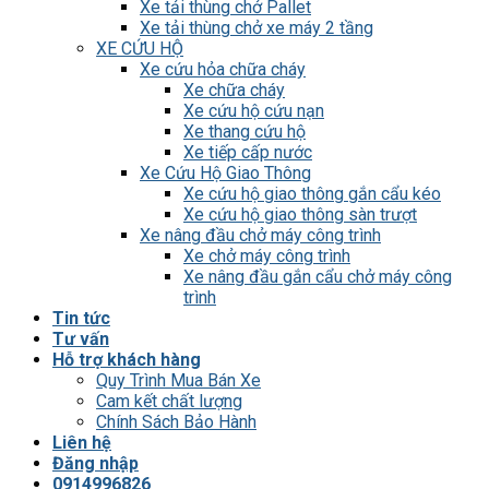
Xe tải thùng chở Pallet
Xe tải thùng chở xe máy 2 tầng
XE CỨU HỘ
Xe cứu hỏa chữa cháy
Xe chữa cháy
Xe cứu hộ cứu nạn
Xe thang cứu hộ
Xe tiếp cấp nước
Xe Cứu Hộ Giao Thông
Xe cứu hộ giao thông gắn cẩu kéo
Xe cứu hộ giao thông sàn trượt
Xe nâng đầu chở máy công trình
Xe chở máy công trình
Xe nâng đầu gắn cẩu chở máy công
trình
Tin tức
Tư vấn
Hỗ trợ khách hàng
Quy Trình Mua Bán Xe
Cam kết chất lượng
Chính Sách Bảo Hành
Liên hệ
Đăng nhập
0914996826