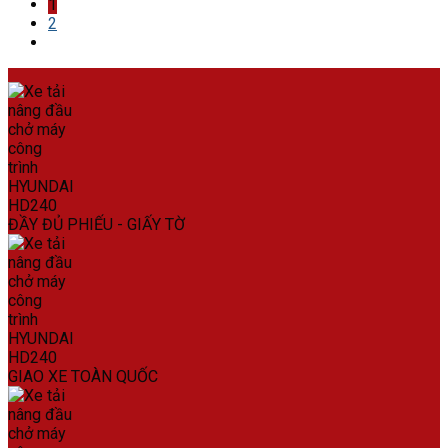
1
2
ĐẦY ĐỦ PHIẾU - GIẤY TỜ
GIAO XE TOÀN QUỐC