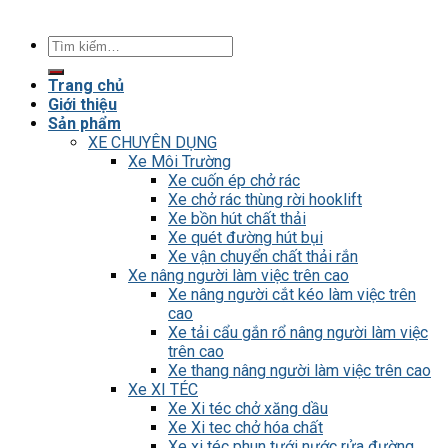
Tìm
kiếm:
Trang chủ
Giới thiệu
Sản phẩm
XE CHUYÊN DỤNG
Xe Môi Trường
Xe cuốn ép chở rác
Xe chở rác thùng rời hooklift
Xe bồn hút chất thải
Xe quét đường hút bụi
Xe vận chuyển chất thải rắn
Xe nâng người làm việc trên cao
Xe nâng người cắt kéo làm việc trên
cao
Xe tải cẩu gắn rổ nâng người làm việc
trên cao
Xe thang nâng người làm việc trên cao
Xe XI TÉC
Xe Xi téc chở xăng dầu
Xe Xi tec chở hóa chất
Xe xi téc phun tưới nước rửa đường