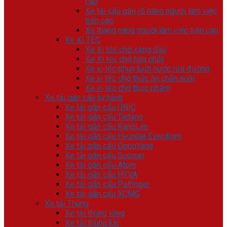
cao
Xe tải cẩu gắn rổ nâng người làm việc
trên cao
Xe thang nâng người làm việc trên cao
Xe XI TÉC
Xe Xi téc chở xăng dầu
Xe Xi tec chở hóa chất
Xe xi téc phun tưới nước rửa đường
Xe xi téc chở thức ăn chăn nuôi
Xe xi téc chở thực phẩm
Xe tải gắn cẩu tự hành
Xe tải gắn cẩu UNIC
Xe tải gắn cẩu Tadano
Xe tải gắn cẩu KangLim
Xe tải gắn cẩu Hyundai Everdigm
Xe tải gắn cẩu DongYang
Xe tải gắn cẩu Soosan
Xe tải gắn cẩu Atom
Xe tải gắn cẩu HYVA
Xe tải gắn cẩu Palfinger
Xe tải gắn cẩu XCMG
Xe tải Thùng
Xe tải thùng lửng
Xe tải thùng kín