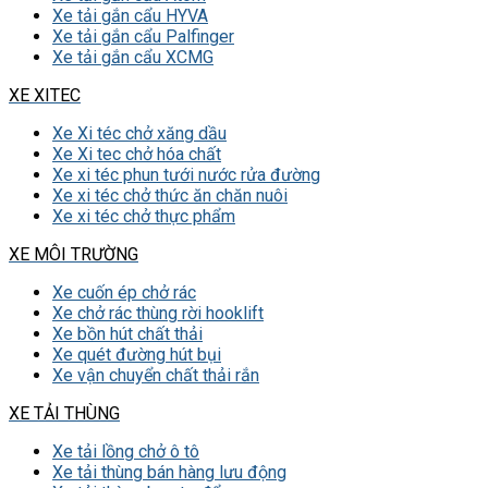
Xe tải gắn cẩu HYVA
Xe tải gắn cẩu Palfinger
Xe tải gắn cẩu XCMG
XE XITEC
Xe Xi téc chở xăng dầu
Xe Xi tec chở hóa chất
Xe xi téc phun tưới nước rửa đường
Xe xi téc chở thức ăn chăn nuôi
Xe xi téc chở thực phẩm
XE MÔI TRƯỜNG
Xe cuốn ép chở rác
Xe chở rác thùng rời hooklift
Xe bồn hút chất thải
Xe quét đường hút bụi
Xe vận chuyển chất thải rắn
XE TẢI THÙNG
Xe tải lồng chở ô tô
Xe tải thùng bán hàng lưu động