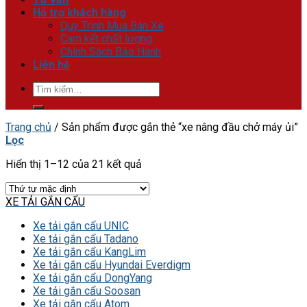
Hỗ trợ khách hàng
Quy Trình Mua Bán Xe
Cam kết chất lượng
Chính Sách Bảo Hành
Liên hệ
Tìm
kiếm:
Trang chủ
/
Sản phẩm được gắn thẻ “xe nâng đầu chở máy ủi”
Lọc
Hiển thị 1–12 của 21 kết quả
XE TẢI GẮN CẨU
Xe tải gắn cẩu UNIC
Xe tải gắn cẩu Tadano
Xe tải gắn cẩu KangLim
Xe tải gắn cẩu Hyundai Everdigm
Xe tải gắn cẩu DongYang
Xe tải gắn cẩu Soosan
Xe tải gắn cẩu Atom