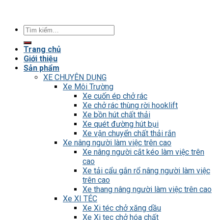
Tìm
kiếm:
Trang chủ
Giới thiệu
Sản phẩm
XE CHUYÊN DỤNG
Xe Môi Trường
Xe cuốn ép chở rác
Xe chở rác thùng rời hooklift
Xe bồn hút chất thải
Xe quét đường hút bụi
Xe vận chuyển chất thải rắn
Xe nâng người làm việc trên cao
Xe nâng người cắt kéo làm việc trên
cao
Xe tải cẩu gắn rổ nâng người làm việc
trên cao
Xe thang nâng người làm việc trên cao
Xe XI TÉC
Xe Xi téc chở xăng dầu
Xe Xi tec chở hóa chất