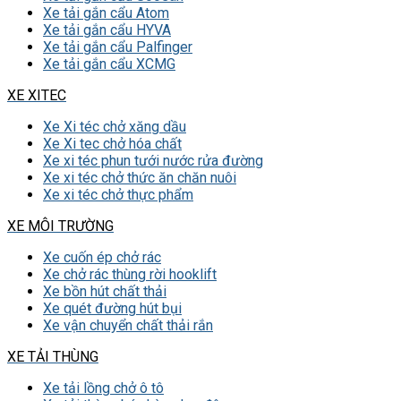
Xe tải gắn cẩu Atom
Xe tải gắn cẩu HYVA
Xe tải gắn cẩu Palfinger
Xe tải gắn cẩu XCMG
XE XITEC
Xe Xi téc chở xăng dầu
Xe Xi tec chở hóa chất
Xe xi téc phun tưới nước rửa đường
Xe xi téc chở thức ăn chăn nuôi
Xe xi téc chở thực phẩm
XE MÔI TRƯỜNG
Xe cuốn ép chở rác
Xe chở rác thùng rời hooklift
Xe bồn hút chất thải
Xe quét đường hút bụi
Xe vận chuyển chất thải rắn
XE TẢI THÙNG
Xe tải lồng chở ô tô