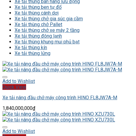
Xe tải thùng bán hàng lưu động
Xe tải thùng ben tự đổ
Xe tải thùng cánh dơi
Xe tải thùng chở gia súc gia cầm
Xe tải thùng chở Pallet
Xe tải thùng chở xe máy 2 tầng
Xe tải thùng đông lạnh
Xe tải thùng khung mui phủ bạt
Xe tải thùng kín
Xe tải thùng lửng
Add to Wishlist
Quick View
Xe tải nâng đầu chở máy công trình HINO FL8JW7A-M
1,840,000,000
₫
Add to Wishlist