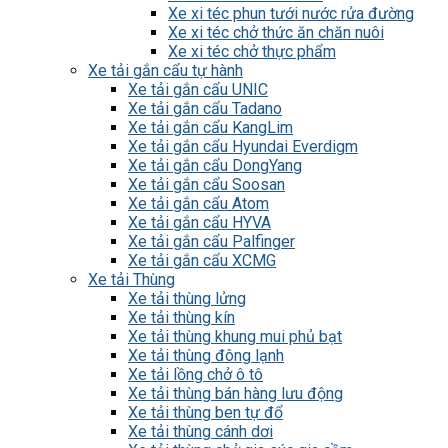
Xe xi téc phun tưới nước rửa đường
Xe xi téc chở thức ăn chăn nuôi
Xe xi téc chở thực phẩm
Xe tải gắn cẩu tự hành
Xe tải gắn cẩu UNIC
Xe tải gắn cẩu Tadano
Xe tải gắn cẩu KangLim
Xe tải gắn cẩu Hyundai Everdigm
Xe tải gắn cẩu DongYang
Xe tải gắn cẩu Soosan
Xe tải gắn cẩu Atom
Xe tải gắn cẩu HYVA
Xe tải gắn cẩu Palfinger
Xe tải gắn cẩu XCMG
Xe tải Thùng
Xe tải thùng lửng
Xe tải thùng kín
Xe tải thùng khung mui phủ bạt
Xe tải thùng đông lạnh
Xe tải lồng chở ô tô
Xe tải thùng bán hàng lưu động
Xe tải thùng ben tự đổ
Xe tải thùng cánh dơi