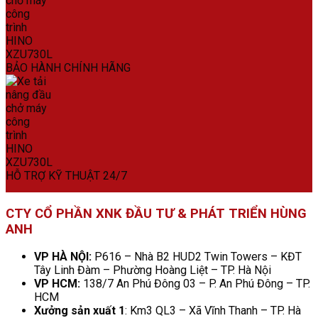
BẢO HÀNH CHÍNH HÃNG
HỖ TRỢ KỸ THUẬT 24/7
CTY CỔ PHẦN XNK ĐẦU TƯ & PHÁT TRIỂN HÙNG
ANH
VP HÀ NỘI:
P616 – Nhà B2 HUD2 Twin Towers – KĐT
Tây Linh Đàm – Phường Hoàng Liệt – TP. Hà Nội
VP HCM:
138/7 An Phú Đông 03 – P. An Phú Đông – TP.
HCM
Xưởng sản xuất 1
: Km3 QL3 – Xã Vĩnh Thanh – TP. Hà