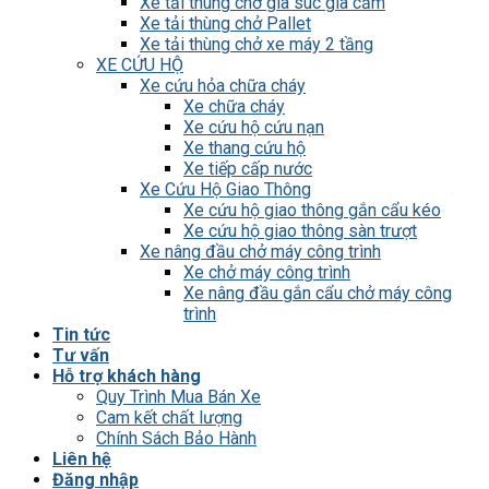
Xe tải thùng chở gia súc gia cầm
Xe tải thùng chở Pallet
Xe tải thùng chở xe máy 2 tầng
XE CỨU HỘ
Xe cứu hỏa chữa cháy
Xe chữa cháy
Xe cứu hộ cứu nạn
Xe thang cứu hộ
Xe tiếp cấp nước
Xe Cứu Hộ Giao Thông
Xe cứu hộ giao thông gắn cẩu kéo
Xe cứu hộ giao thông sàn trượt
Xe nâng đầu chở máy công trình
Xe chở máy công trình
Xe nâng đầu gắn cẩu chở máy công
trình
Tin tức
Tư vấn
Hỗ trợ khách hàng
Quy Trình Mua Bán Xe
Cam kết chất lượng
Chính Sách Bảo Hành
Liên hệ
Đăng nhập