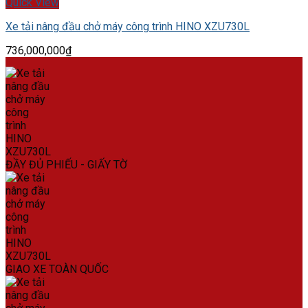
Quick View
Xe tải nâng đầu chở máy công trình HINO XZU730L
736,000,000
₫
ĐẦY ĐỦ PHIẾU - GIẤY TỜ
GIAO XE TOÀN QUỐC