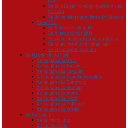
cao
Xe tải cẩu gắn rổ nâng người làm việc
trên cao
Xe thang nâng người làm việc trên cao
Xe XI TÉC
Xe Xi téc chở xăng dầu
Xe Xi tec chở hóa chất
Xe xi téc phun tưới nước rửa đường
Xe xi téc chở thức ăn chăn nuôi
Xe xi téc chở thực phẩm
Xe tải gắn cẩu tự hành
Xe tải gắn cẩu UNIC
Xe tải gắn cẩu Tadano
Xe tải gắn cẩu KangLim
Xe tải gắn cẩu Hyundai Everdigm
Xe tải gắn cẩu DongYang
Xe tải gắn cẩu Soosan
Xe tải gắn cẩu Atom
Xe tải gắn cẩu HYVA
Xe tải gắn cẩu Palfinger
Xe tải gắn cẩu XCMG
Xe tải Thùng
Xe tải thùng lửng
Xe tải thùng kín