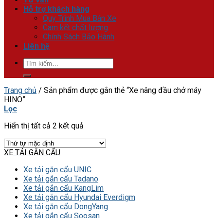
Hỗ trợ khách hàng
Quy Trình Mua Bán Xe
Cam kết chất lượng
Chính Sách Bảo Hành
Liên hệ
Tìm
kiếm:
Trang chủ
/
Sản phẩm được gắn thẻ “Xe nâng đầu chở máy
HINO”
Lọc
Hiển thị tất cả 2 kết quả
XE TẢI GẮN CẨU
Xe tải gắn cẩu UNIC
Xe tải gắn cẩu Tadano
Xe tải gắn cẩu KangLim
Xe tải gắn cẩu Hyundai Everdigm
Xe tải gắn cẩu DongYang
Xe tải gắn cẩu Soosan