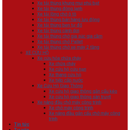
Xe tải thùng khung mui phủ bạt
Xe tải thùng đông lạnh
Xe tải lồng chở ô tô
Xe tải thùng bán hàng lưu động
Xe tải thùng ben tự đổ
Xe tải thùng cánh dơi
Xe tải thùng chở gia súc gia cầm
Xe tải thùng chở Pallet
Xe tải thùng chở xe máy 2 tầng
XE CỨU HỘ
Xe cứu hỏa chữa cháy
Xe chữa cháy
Xe cứu hộ cứu nạn
Xe thang cứu hộ
Xe tiếp cấp nước
Xe Cứu Hộ Giao Thông
Xe cứu hộ giao thông gắn cẩu kéo
Xe cứu hộ giao thông sàn trượt
Xe nâng đầu chở máy công trình
Xe chở máy công trình
Xe nâng đầu gắn cẩu chở máy công
trình
Tin tức
Tư vấn